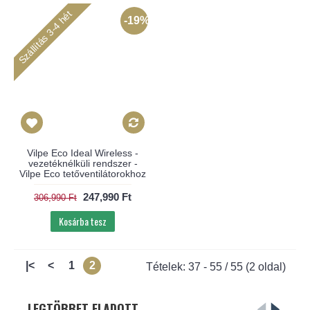
Szállítás 3-4 hét
-19%
Vilpe Eco Ideal Wireless -
vezetéknélküli rendszer -
Vilpe Eco tetőventilátorokhoz
247,990 Ft
306,990 Ft
Kosárba tesz
|<
<
1
2
Tételek: 37 - 55 / 55 (2 oldal)
LEGTÖBBET ELADOTT