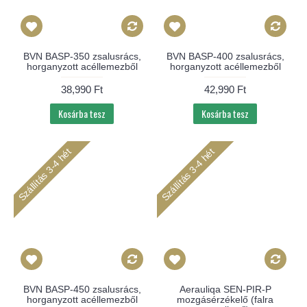
BVN BASP-350 zsalusrács,
BVN BASP-400 zsalusrács,
horganyzott acéllemezből
horganyzott acéllemezből
38,990 Ft
42,990 Ft
Kosárba tesz
Kosárba tesz
Szállítás 3-4 hét
Szállítás 3-4 hét
BVN BASP-450 zsalusrács,
Aerauliqa SEN-PIR-P
horganyzott acéllemezből
mozgásérzékelő (falra