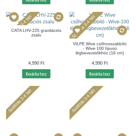
Szállítás 3-4 hét
Szállítás 3-4 hét
CATA LHV-225 gravitációs
zsalu
VILPE Wive csőhosszabbító
- Wive-100 típusú
légbevezetőkhöz (16 cm)
4,990 Ft
4,990 Ft
Kosárba tesz
Kosárba tesz
Szállítás 3-4 hét
Szállítás 3-4 hét