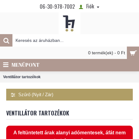
Fiók
06-30-978-7002
0 termék(ek) - 0 Ft
MENÜPONT
Ventillátor tartozékok
Szűrő (Nyit / Zár)
VENTILLÁTOR TARTOZÉKOK
A feltüntetett árak alanyi adómentesek, áfát nem