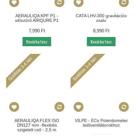
AERAULIQA KPF P1 -
CATA LHV-300 gravitációs
előszűrő AIRQURE P1
zsalu
7,990 Ft
8,990 Ft
Kosárba tesz
Kosárba tesz
Szállítás 3-4 hét
Szállítás 3-4 hét
AERAULIQA FLEX ISO
VILPE - ECo Potentiometer
DN127 mm -flexibilis
tetőventilátorokhoz
szigetelt cső - 2,5 m