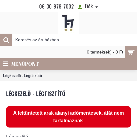
Fiók
06-30-978-7002
0 termék(ek) - 0 Ft
MENÜPONT
Légkezelő - Légtisztító
LÉGKEZELŐ - LÉGTISZTÍTÓ
A feltüntetett árak alanyi adómentesek, áfát nem
tartalmaznak.
Légtisztító