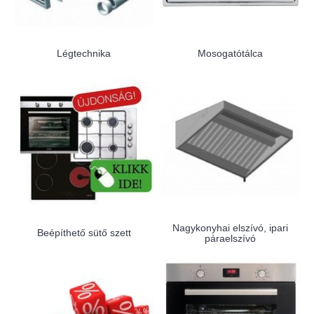
Légtechnika
Mosogatótálca
Nagykonyhai elszívó, ipari
Beépíthető sütő szett
páraelszívó