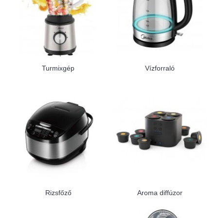
Turmixgép
Vízforraló
Rizsfőző
Aroma diffúzor