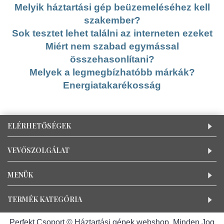
Melyik háztartási gép beüzemeléséhez kell
szakember?
Sok tesztet lehet találni az interneten ezeket
Miért nem szabad egymással
összehasonlítani?
Melyek a legmegbízhatóbb márkák?
Energiatakarékosság
ELÉRHETŐSÉGEK
VEVŐSZOLGÁLAT
MENÜK
TERMÉK KATEGÓRIA
Perfekt Csoport © Háztartási gépek webshop, Minden Jog