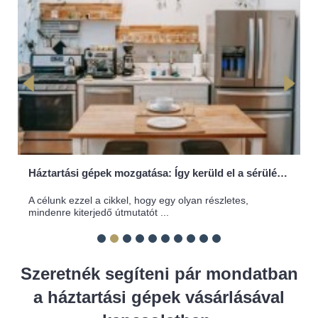
Háztartási gépek mozgatása: Így kerüld el a sérüléseket és a károkat
A célunk ezzel a cikkel, hogy egy olyan részletes,
mindenre kiterjedő útmutatót ...
Szeretnék segíteni pár mondatban
a
háztartási gépek
vásárlásával