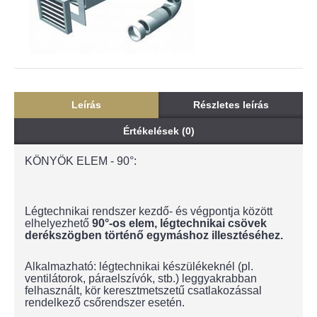
Leírás
Részletes leírás
Értékelések (0)
KÖNYÖK ELEM - 90°:
Légtechnikai rendszer kezdő- és végpontja között
elhelyezhető
90°-os elem, légtechnikai csövek
derékszögben történő egymáshoz illesztéséhez.
Alkalmazható: légtechnikai készülékeknél (pl.
ventilátorok, páraelszívók, stb.) leggyakrabban
felhasznált, kör keresztmetszetű csatlakozással
rendelkező csőrendszer esetén.