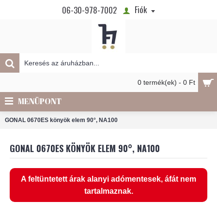
Fiók
06-30-978-7002
0 termék(ek) - 0 Ft
MENÜPONT
GONAL 0670ES könyök elem 90°, NA100
GONAL 0670ES KÖNYÖK ELEM 90°, NA100
A feltüntetett árak alanyi adómentesek, áfát nem
tartalmaznak.