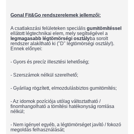
Gonal Fit&Go rendszerelemek jellemzői:
A csatlakozási felületeken speciális
gumitömítéssel
ellátott légtechnikai elem, mely segítségével a
legmagasabb légtömörségi osztály
ba sorolt
rendszer alakítható ki ("D" légtömörségi osztály!).
Ennek előnyei:
- Gyors és precíz illesztési lehetőség;
- Szerszámok nélkül szerelhető;
- Gyárilag rögzített, elmozdulásbiztos gumitömítés;
- Az idomok pozíciója utólag változtatható /
finomhangolható a tömítési hatékonyság romlása
nélkül;
- Nem igényel egyéb, a légtömörséget javító / fokozó
megoldás felhasználását;