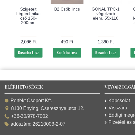
Szigetelt
B2 Csőbilincs
GONAL TPC-1
Légtechnikai
végelzáró
cső 150-
elem, 55x110
l
200mm
2,096 Ft
490 Ft
1,390 Ft
Kosárba tesz
Kosárba tesz
Kosárba tesz
ELÉRHETŐSÉGEK
VEVŐSZOLGÁ
Kapcsolat
Perfekt Csoport Kft.
Visszáru
8130 Enying, Cseresznye utca 12.
Eddigi meg
+36-30/978-7002
Fizetési és s
adószám: 26210003-2-07