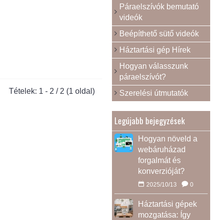
Páraelszívók bemutató
videók
Beépíthető sütő videók
Háztartási gép Hírek
Hogyan válasszunk
páraelszívót?
Tételek: 1 - 2 / 2 (1 oldal)
Szerelési útmutatók
Legújabb bejegyzések
Hogyan növeld a
webáruházad
forgalmát és
konverzióját?
2025/10/13
0
Háztartási gépek
mozgatása: Így