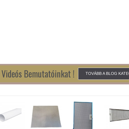
Videós Bemutatóinkat !
TOVÁBB A BLOG KAT