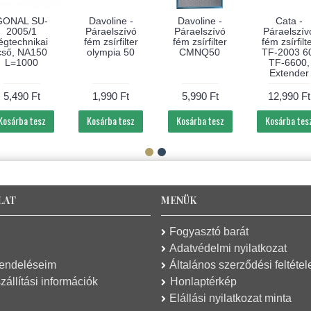
GONAL SU-
Davoline -
Davoline -
Cata -
2005/1
Páraelszívó
Páraelszívó
Páraelszív
égtechnikai
fém zsírfilter
fém zsírfilter
fém zsírfilt
cső, NA150
olympia 50
CMNQ50
TF-2003 6
L=1000
TF-6600,
Extender
5,490 Ft
1,990 Ft
5,990 Ft
12,990 Ft
Kosárba tesz
Kosárba tesz
Kosárba tesz
Kosárba tes
LAT
MENÜK
Fogyasztó barát
Adatvédelmi nyilatkozat
rendeléseim
Általános szerződési feltétel
zállítási információk
Honlaptérkép
Elállási nyilatkozat minta