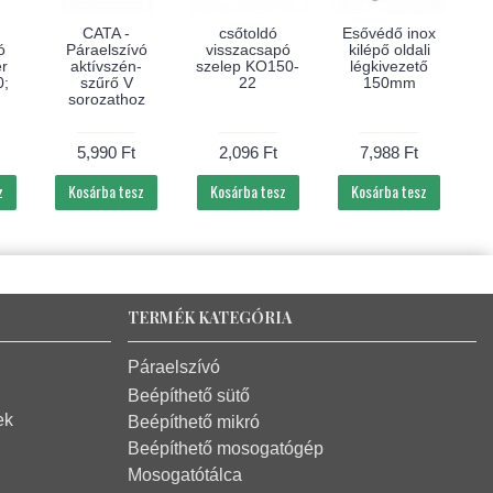
CATA -
csőtoldó
Esővédő inox
ó
Páraelszívó
visszacsapó
kilépő oldali
2
er
aktívszén-
szelep KO150-
légkivezető
0;
szűrő V
22
150mm
sorozathoz
5,990 Ft
2,096 Ft
7,988 Ft
z
Kosárba tesz
Kosárba tesz
Kosárba tesz
TERMÉK KATEGÓRIA
Páraelszívó
Beépíthető sütő
ek
Beépíthető mikró
Beépíthető mosogatógép
Mosogatótálca