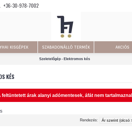
+36-30-978-7002
YHAI KISGÉPEK
SZABADONÁLLÓ TERMÉK
AKCIÓS
Szeletelőgép - Elektromos kés
OS KÉS
 feltüntetett árak alanyi adómentesek, áfát nem tartalmazna
és
Rendezés: