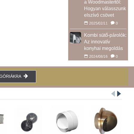
a Woodmastertől:
Hogyan válasszunk
elszívó csövet
2025/02/11
0
Kombi sütő-párolók:
Az innovatív
konyhai megoldás
2024/08/16
0
EGÓRIÁKRA