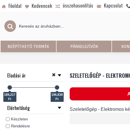
összehasonlítás
Kapcsolat
Főoldal
Kedvencek
BEÉPÍTHETŐ TERMÉK
PÁRAELSZÍVÓK
KON
Eladási ár
SZELETELŐGÉP - ELEKTROM
A
189,217
196,838
Ft
Ft
Elérhetőség
Szeletelőgép - Elektromos k
Készleten
Rendelésre