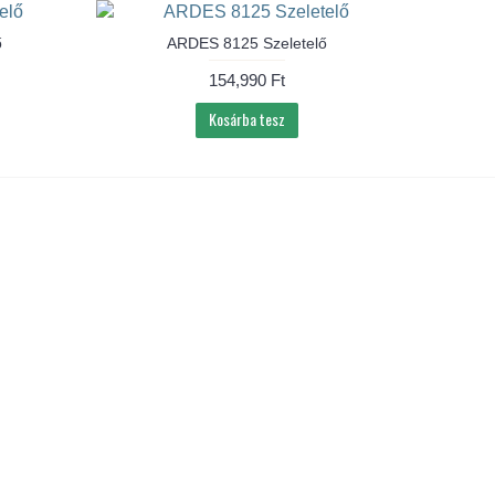
ő
ARDES 8125 Szeletelő
154,990 Ft
Kosárba tesz