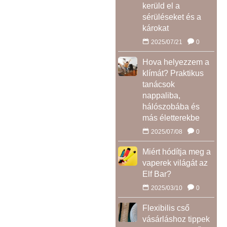
kerüld el a
sérüléseket és a
károkat
2025/07/21
0
Hova helyezzem a
klímát? Praktikus
tanácsok
nappaliba,
hálószobába és
más életterekbe
2025/07/08
0
Miért hódítja meg a
vaperek világát az
Elf Bar?
2025/03/10
0
Flexibilis cső
vásárláshoz tippek