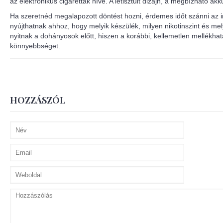
az elektronikus cigaretták híve. A letisztult dizájn, a megbízható a
Ha szeretnéd megalapozott döntést hozni, érdemes időt szánni az 
nyújthatnak ahhoz, hogy melyik készülék, milyen nikotinszint és mely
nyitnak a dohányosok előtt, hiszen a korábbi, kellemetlen mellékh
könnyebbséget.
HOZZÁSZÓL