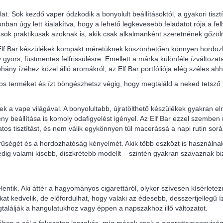
at. Sok kezdő vaper ódzkodik a bonyolult beállításoktól, a gyakori tiszt
nban úgy lett kialakítva, hogy a lehető legkevesebb feladatot rója a fe
sok praktikusak azoknak is, akik csak alkalmanként szeretnének gőzöln
z Elf Bar készülékek kompakt méretüknek köszönhetően könnyen hordozh
ors, füstmentes felfrissülésre. Emellett a márka különféle ízváltozata
ny ízéhez közel álló aromákról, az Elf Bar portfóliója elég széles ahh
os terméket és ízt böngészhetsz végig, hogy megtaláld a neked tetsző v
k a vape világával. A bonyolultabb, újratölthető készülékek gyakran elr
mény beállítása is komoly odafigyelést igényel. Az Elf Bar ezzel szemben
os tisztítást, és nem válik egykönnyen túl macerássá a napi rutin sorá
rűségét és a hordozhatóság kényelmét. Akik több eszközt is használnak
edig valami kisebb, diszkrétebb modellt – szintén gyakran szavaznak bi
entik. Aki áttér a hagyományos cigarettáról, olykor szívesen kísérletez
at kedvelik, de előfordulhat, hogy valaki az édesebb, desszertjellegű í
gtalálják a hangulatukhoz vagy éppen a napszakhoz illő változatot.