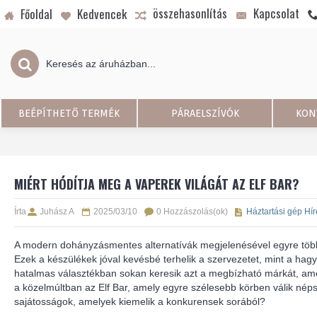
összehasonlítás
Kapcsolat
Főoldal
Kedvencek
BEÉPÍTHETŐ TERMÉK
PÁRAELSZÍVÓK
KON
MIÉRT HÓDÍTJA MEG A VAPEREK VILÁGÁT AZ ELF BAR?
Írta
Juhász A
2025/03/10
0 Hozzászolás(ok)
Háztartási gép Hír
A modern dohányzásmentes alternatívák megjelenésével egyre többen
Ezek a készülékek jóval kevésbé terhelik a szervezetet, mint a ha
hatalmas választékban sokan keresik azt a megbízható márkát, amel
a közelmúltban az Elf Bar, amely egyre szélesebb körben válik nép
sajátosságok, amelyek kiemelik a konkurensek sorából?