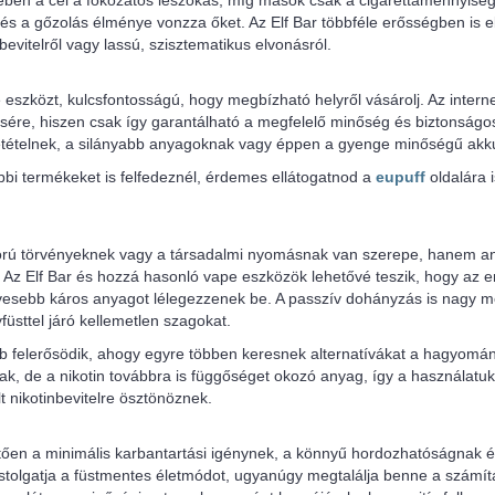
ében a cél a fokozatos leszokás, míg mások csak a cigarettamennyiség
 és a gőzolás élménye vonzza őket. Az Elf Bar többféle erősségben is e
evitelről vagy lassú, szisztematikus elvonásról.
eszközt, kulcsfontosságú, hogy megbízható helyről vásárolj. Az intern
sére, hiszen csak így garantálható a megfelelő minőség és biztonságos
sszetételnek, a silányabb anyagoknak vagy éppen a gyenge minőségű ak
bi termékeket is felfedeznél, érdemes ellátogatnod a
eupuff
oldalára 
rú törvényeknek vagy a társadalmi nyomásnak van szerepe, hanem an
. Az Elf Bar és hozzá hasonló vape eszközök lehetővé teszik, hogy az 
esebb káros anyagot lélegezzenek be. A passzív dohányzás is nagy m
üsttel járó kellemetlen szagokat.
b felerősödik, ahogy egyre többen keresnek alternatívákat a hagyomán
k, de a nikotin továbbra is függőséget okozó anyag, így a használatuk
t nikotinbevitelre ösztönöznek.
ően a minimális karbantartási igénynek, a könnyű hordozhatóságnak és
tolgatja a füstmentes életmódot, ugyanúgy megtalálja benne a számítás