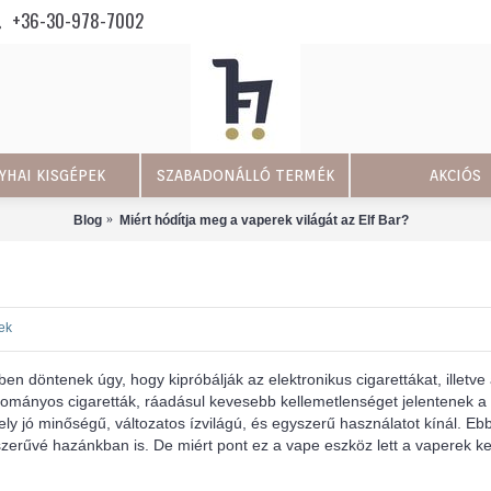
+36-30-978-7002
YHAI KISGÉPEK
SZABADONÁLLÓ TERMÉK
AKCIÓS
Blog
Miért hódítja meg a vaperek világát az Elf Bar?
ek
 döntenek úgy, hogy kipróbálják az elektronikus cigarettákat, illetve
gyományos cigaretták, ráadásul kevesebb kellemetlenséget jelentenek a
y jó minőségű, változatos ízvilágú, és egyszerű használatot kínál. Eb
szerűvé hazánkban is. De miért pont ez a vape eszköz lett a vaperek 