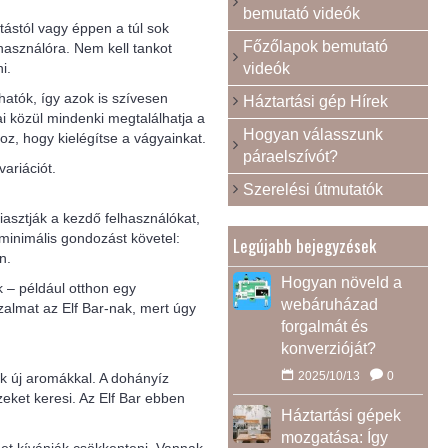
bemutató videók
ítástól vagy éppen a túl sok
Főzőlapok bemutató
lhasználóra. Nem kell tankot
i.
videók
atók, így azok is szívesen
Háztartási gép Hírek
i közül mindenki megtalálhatja a
Hogyan válasszunk
oz, hogy kielégítse a vágyainkat.
páraelszívót?
ariációt.
Szerelési útmutatók
iasztják a kezdő felhasználókat,
 minimális gondozást követel:
Legújabb bejegyzések
n.
Hogyan növeld a
 – például otthon egy
webáruházad
zalmat az Elf Bar-nak, mert úgy
forgalmát és
konverzióját?
2025/10/13
0
ik új aromákkal. A dohányíz
zeket keresi. Az Elf Bar ebben
Háztartási gépek
mozgatása: Így