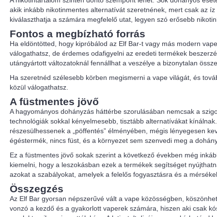
A nikotintartalom szintén döntő szempont lehet. Sok dohányos eset
akik inkább nikotinmentes alternatívát szeretnének, mert csak az íz
kiválaszthatja a számára megfelelő utat, legyen szó erősebb nikotinb
Fontos a megbízható forrás
Ha eldöntötted, hogy kipróbálod az Elf Bar-t vagy más modern vape 
válogathatsz, de érdemes odafigyelni az eredeti termékek beszerzé
utángyártott változatoknál fennállhat a veszélye a bizonytalan ö
Ha szeretnéd szélesebb körben megismerni a vape világát, és továb
közül válogathatsz.
A füstmentes jövő
A hagyományos dohányzás háttérbe szorulásában nemcsak a szigo
technológiák sokkal kényelmesebb, tisztább alternatívákat kínálnak
részesülhessenek a „pöffentés” élményében, mégis lényegesen kev
égéstermék, nincs füst, és a környezet sem szenvedi meg a dohányf
Ez a füstmentes jövő sokak szerint a következő években még inkáb
kiemelni, hogy a leszokásban ezek a termékek segítséget nyújthatna
azokat a szabályokat, amelyek a felelős fogyasztásra és a mérsékel
Összegzés
Az Elf Bar gyorsan népszerűvé vált a vape közösségben, köszönhet
vonzó a kezdő és a gyakorlott vaperek számára, hiszen aki csak kós