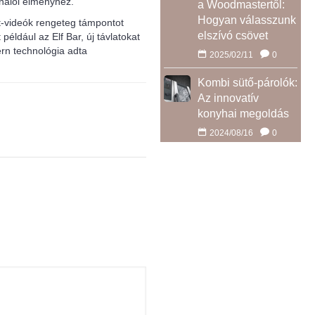
ználói élményhez.
a Woodmastertől:
Hogyan válasszunk
t-videók rengeteg támpontot
elszívó csövet
például az Elf Bar, új távlatokat
rn technológia adta
2025/02/11
0
Kombi sütő-párolók:
Az innovatív
konyhai megoldás
2024/08/16
0