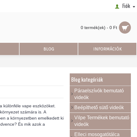
Fiók
0 termék(ek) - 0 Ft
BLOG
INFORMÁCIÓK
Blog kategóriák
Páraelszívók bemutató
videók
 a különféle vape eszközöket.
Beépíthető sütő videók
 környezet számára is. A
Vilpe Termékek bemutató
ben a környezetben emelkedett ki
kedvence? És mik azok a
videók
Elleci mosogatótálca