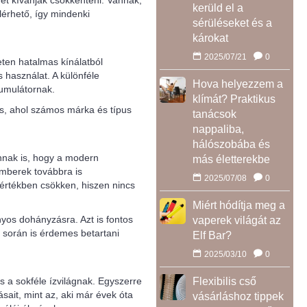
et kívánják csökkenteni. Vannak,
kerüld el a
lérhető, így mindenki
sérüléseket és a
károkat
2025/07/21
0
eten hatalmas kínálatból
 használat. A különféle
Hova helyezzem a
kumulátornak.
klímát? Praktikus
is, ahol számos márka és típus
tanácsok
nappaliba,
hálószobába és
nak is, hogy a modern
más életterekbe
emberek továbbra is
2025/07/08
0
értékben csökken, hiszen nincs
Miért hódítja meg a
yos dohányzásra. Azt is fontos
vaperek világát az
 során is érdemes betartani
Elf Bar?
2025/03/10
0
 a sokféle ízvilágnak. Egyszerre
Flexibilis cső
ait, mint az, aki már évek óta
vásárláshoz tippek