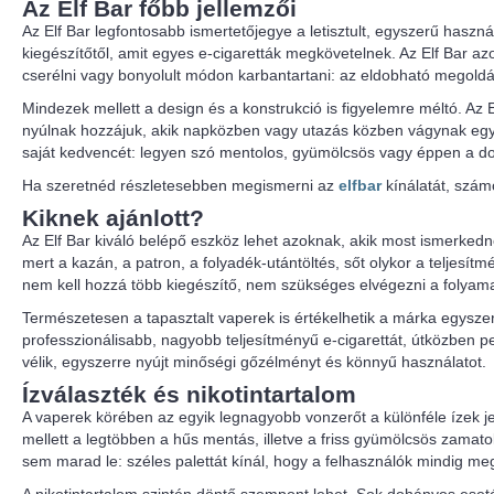
Az Elf Bar főbb jellemzői
Az Elf Bar legfontosabb ismertetőjegye a letisztult, egyszerű használ
kiegészítőtől, amit egyes e-cigaretták megkövetelnek. Az Elf Bar azo
cserélni vagy bonyolult módon karbantartani: az eldobható megoldá
Mindezek mellett a design és a konstrukció is figyelemre méltó. A
nyúlnak hozzájuk, akik napközben vagy utazás közben vágynak egy gy
saját kedvencét: legyen szó mentolos, gyümölcsös vagy éppen a dohá
Ha szeretnéd részletesebben megismerni az
elfbar
kínálatát, szám
Kiknek ajánlott?
Az Elf Bar kiváló belépő eszköz lehet azoknak, akik most ismerkedne
mert a kazán, a patron, a folyadék-utántöltés, sőt olykor a teljesít
nem kell hozzá több kiegészítő, nem szükséges elvégezni a folyamat
Természetesen a tapasztalt vaperek is értékelhetik a márka egysze
professzionálisabb, nagyobb teljesítményű e-cigarettát, útközben p
vélik, egyszerre nyújt minőségi gőzélményt és könnyű használatot.
Ízválaszték és nikotintartalom
A vaperek körében az egyik legnagyobb vonzerőt a különféle ízek jel
mellett a legtöbben a hűs mentás, illetve a friss gyümölcsös zamatok
sem marad le: széles palettát kínál, hogy a felhasználók mindig me