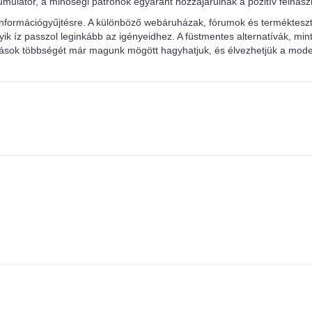
kkumulátor, a minőségi patronok egyaránt hozzájárulnak a pozitív felhas
információgyűjtésre. A különböző webáruházak, fórumok és terméktesz
ik íz passzol leginkább az igényeidhez. A füstmentes alternatívák, mint 
atások többségét már magunk mögött hagyhatjuk, és élvezhetjük a mode