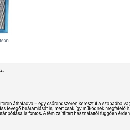
tson
z.
teren áthaladva – egy csőrendszeren keresztül a szabadba vagy e
 friss levegő beáramlását is, mert csak így működnek megfelelő
npótlása is fontos. A fém zsírfiltert használattól függően érdeme