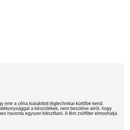
rre a célra kialakított légtechnikai kürtőbe kerül.
 hatékonysággal a készülékek, nem beszélve arról, hogy
s havonta egyszer kitisztítani. A fém zsírfilter elmoshatja