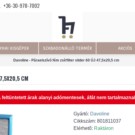
+36-30-978-7002
YHAI KISGÉPEK
SZABADONÁLLÓ TERMÉK
AKCIÓS
Davoline - Páraelszívó fém zsírfilter slider 60 ÚJ 47,5x20,5 cm
47,5X20,5 CM
 feltüntetett árak alanyi adómentesek, áfát nem tartalmazna
Gyártó:
Davoline
Cikkszám:
801811037
Elérhető:
Raktáron