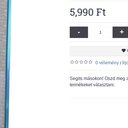
5,990 Ft
-
+
0 vélemény
Ír
/
Segits másokon! Oszd meg a 
termékeket választani.