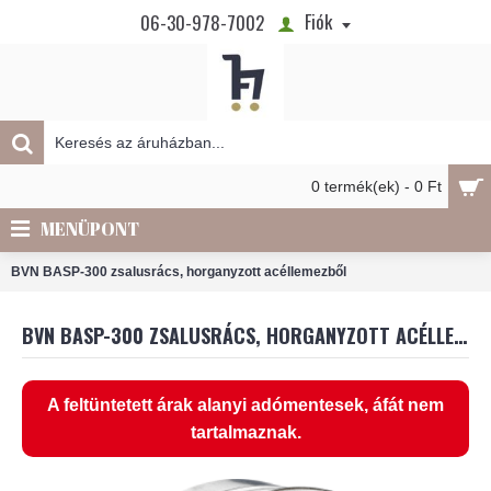
Fiók
06-30-978-7002
0 termék(ek) - 0 Ft
MENÜPONT
BVN BASP-300 zsalusrács, horganyzott acéllemezből
BVN BASP-300 ZSALUSRÁCS, HORGANYZOTT ACÉLLEMEZBŐL
A feltüntetett árak alanyi adómentesek, áfát nem
tartalmaznak.