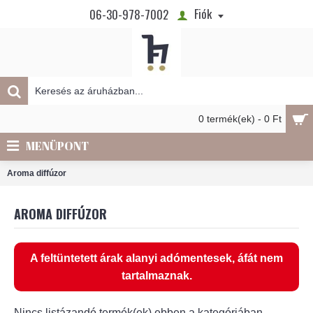
Fiók
06-30-978-7002
0 termék(ek) - 0 Ft
MENÜPONT
Aroma diffúzor
AROMA DIFFÚZOR
A feltüntetett árak alanyi adómentesek, áfát nem
tartalmaznak.
Nincs listázandó termék(ek) ebben a kategóriában.