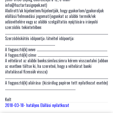
info@haztartasigepek.net
)
Alulírott/ak kijelentem/kijelentjük, hogy gyakorlom/gyakoroljuk
elállási/felmondási jogomat/jogunkat az alábbi termék/ek
adásvételére vagy az alábbi szolgáltatás nyújtására irányuló
szerződés tekintetében:
……………………………………………………………………………………………………………………………
Szerződéskötés időpontja /átvétel időpontja:
…………………………………………………………
A fogyasztó(k) neve: …………………………………………………………………………………
A fogyasztó(k) címe: …………………………………………………………………………………
A vételárat az alábbi bankszámlaszámra kérem visszautalni (abban
az esetben töltse ki, ha szeretné, hogy a vételárat banki
átutalással fizessük vissza):
……………………………………………………………………………………………………………………………
A fogyasztó(k) aláírása: (kizárólag papíron tett nyilatkozat esetén)
…………………………………………………………………………………
Kelt
2018-03-18- hatályos Elállási nyilatkozat