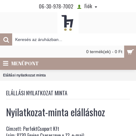
Fiók
06-30-978-7002
0 termék(ek) - 0 Ft
MENÜPONT
Elállási nyilatkozat minta
ELÁLLÁSI NYILATKOZAT MINTA
Nyilatkozat-minta elálláshoz
Címzett:
PerfektCsoport Kft
(cím:
8130 Enying Cseresznye u 12
, e-mail: