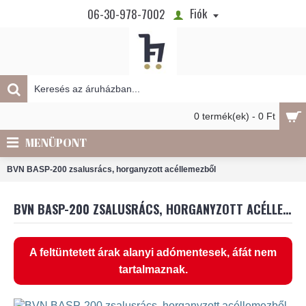
Fiók
06-30-978-7002
0 termék(ek) - 0 Ft
MENÜPONT
BVN BASP-200 zsalusrács, horganyzott acéllemezből
BVN BASP-200 ZSALUSRÁCS, HORGANYZOTT ACÉLLEMEZBŐL
A feltüntetett árak alanyi adómentesek, áfát nem
tartalmaznak.