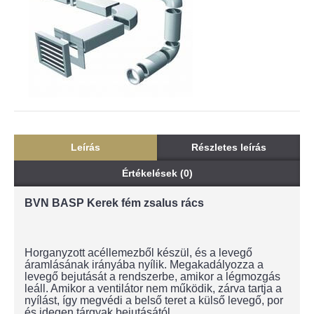
Leírás
Részletes leírás
Értékelések (0)
BVN BASP Kerek fém zsalus rács
Horganyzott acéllemezből készül, és a levegő
áramlásának irányába nyílik. Megakadályozza a
levegő bejutását a rendszerbe, amikor a légmozgás
leáll. Amikor a ventilátor nem működik, zárva tartja a
nyílást, így megvédi a belső teret a külső levegő, por
és idegen tárgyak bejutásától.