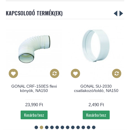
KAPCSOLODÓ TERMÉK(EK)
GONAL CRF-150ES flexi
GONAL SU-2030
könyök, NA150
csatlakozó/toldó, NA150
23,990 Ft
2,490 Ft
Kosárba tesz
Kosárba tesz