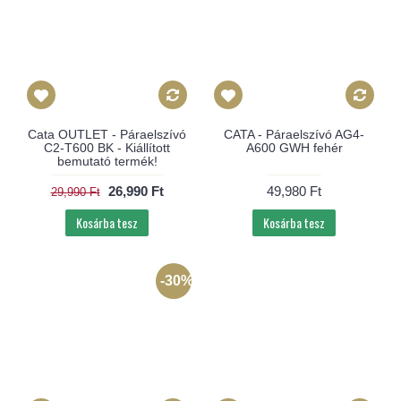
Cata OUTLET - Páraelszívó
CATA - Páraelszívó AG4-
C2-T600 BK - Kiállított
A600 GWH fehér
bemutató termék!
26,990 Ft
49,980 Ft
29,990 Ft
Kosárba tesz
Kosárba tesz
-30%