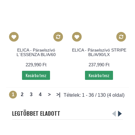
ELICA - Páraelszívó
ELICA - Páraelszívó STRIPE
L`ESSENZA BL/A/60
BL/A/90/LX
229,990 Ft
237,990 Ft
Kosárba tesz
Kosárba tesz
1
2
3
4
>
>|
Tételek: 1 - 36 / 130 (4 oldal)
LEGTÖBBET ELADOTT