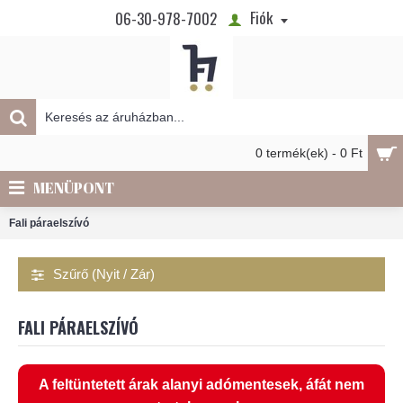
Fiók
06-30-978-7002
0 termék(ek) - 0 Ft
MENÜPONT
Fali páraelszívó
Szűrő (Nyit / Zár)
FALI PÁRAELSZÍVÓ
A feltüntetett árak alanyi adómentesek, áfát nem