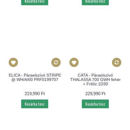
Kosárba tesz
Kosárba tesz
ELICA - Páraelszívó STRIPE
CATA - Páraelszívó
@ WH/A/60 PRF0199707
THALASSA 700 GWH fehér
+ Fritőz 1D30
219,990 Ft
229,990 Ft
Kosárba tesz
Kosárba tesz