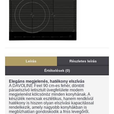
Leírás
Részletes leírás
Értékelések (0)
Elegáns megjelenés, hatékony elszívás
A DAVOLINE Feel 90 cm-es fehér, döntött
páraelszívó letisztult üvegfelülete modern
megjelenést kölcsönöz minden konyhának. A
készülék nemcsak esztétikus, hanem rendkívül
hatékony is hiszen olyan elszívási kapacitással
rendelkezik, amely nagyobb konyhákban is
megbízhatóan gondoskodik a friss levegőről.