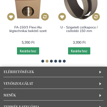
FA-150/3 Flexi Alu
U - Szigetelt csőkapocs /
légtechnikai bekötő szett
csőtoldó 150 mm
5,990 Ft
3,990 Ft
Kosárba tesz
Kosárba tesz
ELÉRHETŐSÉGEK
VEVŐSZOLGÁLAT
MENÜK
TERMÉK KATEGÓRIA