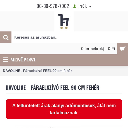
Fiók
06-30-978-7002
0 termék(ek) - 0 Ft
MENÜPONT
DAVOLINE - Páraelszívó FEEL 90 cm fehér
DAVOLINE - PÁRAELSZÍVÓ FEEL 90 CM FEHÉR
A feltüntetett árak alanyi adómentesek, áfát nem
tartalmaznak.