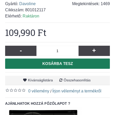
Gyártó:
Davoline
Megtekintések: 1469
Cikkszám:
801012117
Elérhető:
Raktáron
109,990 Ft
-
+
KOSÁRBA TESZ
Kívánságlistára
Összehasonlítás
0 vélemény
Írjon véleményt a termékről
/
AJÁNLHATOK HOZZÁ FŐZŐLAPOT ?