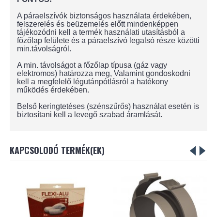
A páraelszívók biztonságos használata érdekében,
felszerelés és beüzemelés előtt mindenképpen
tájékozódni kell a termék használati utasításból a
főzőlap felülete és a páraelszívó legalsó része közötti
min.távolságról.
A min. távolságot a főzőlap típusa (gáz vagy
elektromos) határozza meg, Valamint gondoskodni
kell a megfelelő légutánpótlásról a hatékony
működés érdekében.
Belső keringtetéses (szénszűrős) használat esetén is
biztosítani kell a levegő szabad áramlását.
KAPCSOLODÓ TERMÉK(EK)