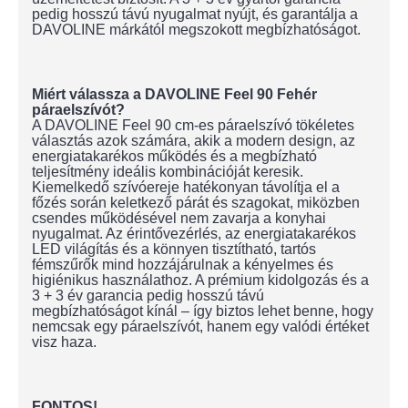
pedig hosszú távú nyugalmat nyújt, és garantálja a
DAVOLINE márkától megszokott megbízhatóságot.
Miért válassza a DAVOLINE Feel 90 Fehér
páraelszívót?
A DAVOLINE Feel 90 cm-es páraelszívó tökéletes
választás azok számára, akik a modern design, az
energiatakarékos működés és a megbízható
teljesítmény ideális kombinációját keresik.
Kiemelkedő szívóereje hatékonyan távolítja el a
főzés során keletkező párát és szagokat, miközben
csendes működésével nem zavarja a konyhai
nyugalmat. Az érintővezérlés, az energiatakarékos
LED világítás és a könnyen tisztítható, tartós
fémszűrők mind hozzájárulnak a kényelmes és
higiénikus használathoz. A prémium kidolgozás és a
3 + 3 év garancia pedig hosszú távú
megbízhatóságot kínál – így biztos lehet benne, hogy
nemcsak egy páraelszívót, hanem egy valódi értéket
visz haza.
FONTOS!