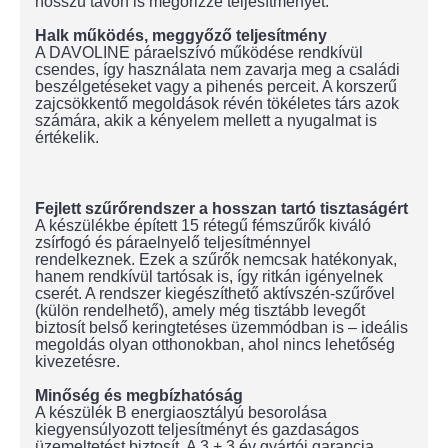
hosszú távon is megőrizze teljesítményét.
Halk működés, meggyőző teljesítmény
A DAVOLINE páraelszívó működése rendkívül
csendes, így használata nem zavarja meg a családi
beszélgetéseket vagy a pihenés perceit. A korszerű
zajcsökkentő megoldások révén tökéletes társ azok
számára, akik a kényelem mellett a nyugalmat is
értékelik.
Fejlett szűrőrendszer a hosszan tartó tisztaságért
A készülékbe épített 15 rétegű fémszűrők kiváló
zsírfogó és páraelnyelő teljesítménnyel
rendelkeznek. Ezek a szűrők nemcsak hatékonyak,
hanem rendkívül tartósak is, így ritkán igényelnek
cserét. A rendszer kiegészíthető aktívszén-szűrővel
(külön rendelhető), amely még tisztább levegőt
biztosít belső keringtetéses üzemmódban is – ideális
megoldás olyan otthonokban, ahol nincs lehetőség
kivezetésre.
Minőség és megbízhatóság
A készülék B energiaosztályú besorolása
kiegyensúlyozott teljesítményt és gazdaságos
üzemeltetést biztosít. A 3 + 3 év gyártói garancia