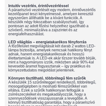
Intuitív vezérlés, érintővezérléssel
A páraelszívó vezérlését egy modern, érintővezérlős
kezelőpanel teszi kényelmessé, amelyen keresztül
egyszerűen állíthatók be a kívánt funkciók. A
készülék négy fokozatban szabályozható, így
pontosan az adott főzési helyzethez igazítható a
szívóerő, minimalizálva a zajszintet és az
energiafelhasználást.
LED világítás – energiatakarékos fényforrás
A főzőfelület megvilágítását két darab 2 wattos LED-
lámpa biztosítja, amelyek nemcsak hatékony fényt
adnak, hanem energiatakarékosak és hosszú
élettartamúak is. A LED-ek akár tízszer tovább bírják,
mint a hagyományos izzók, miközben akár 90%-kal
kevesebb áramot fogyasztanak – így praktikus és
környezettudatos megoldást jelentenek.
Könnyen tisztítható, többrétegű fém szűrők
A készülék 15 szűrőréteggel rendelkező, többrétegű,
mosogatógépben is mosható fémszűrőkkel van
ellátva. Ezek a szűrők hatékonyan felfogják a
zsírrészecskéket és megakadályozzák, hogy a
szennyeződések visszajussanak a levegőbe. A
könnyű tisztíthatóság garantálja, hogy a páraelszívó