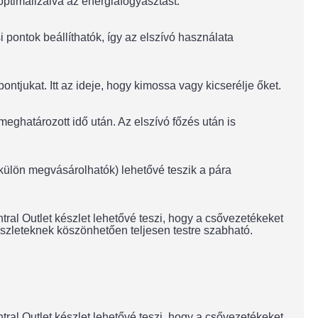
 optimalizálva az energiafogyasztást.
 pontok beállíthatók, így az elszívó használata
ntjukat. Itt az ideje, hogy kimossa vagy kicserélje őket.
eghatározott idő után. Az elszívó főzés után is
 külön megvásárolhatók) lehetővé teszik a pára
ral Outlet készlet lehetővé teszi, hogy a csővezetékeket
észleteknek köszönhetően teljesen testre szabható.
ral Outlet készlet lehetővé teszi, hogy a csővezetékeket