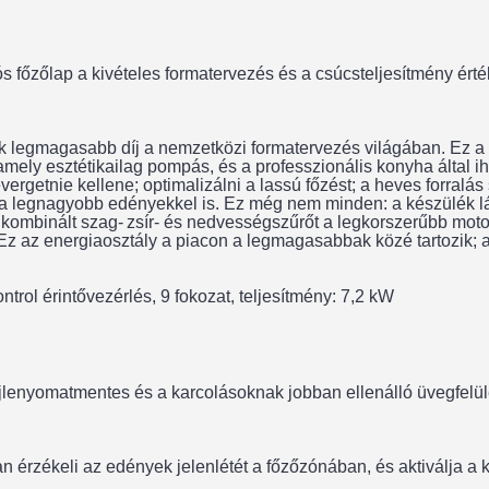
 főzőlap a kivételes formatervezés és a csúcsteljesítmény érték
ik legmagasabb díj a nemzetközi formatervezés világában. Ez a p
amely esztétikailag pompás, és a professzionális konyha által ihl
getnie kellene; optimalizálni a lassú főzést; a heves forralás so
legnagyobb edényekkel is. Ez még nem minden: a készülék láth
tt kombinált szag- zsír- és nedvességszűrőt a legkorszerűbb mo
s. Ez az energiaosztály a piacon a legmagasabbak közé tartozik;
rol érintővezérlés, 9 fokozat, teljesítmény: 7,2 kW
jjlenyomatmentes és a karcolásoknak jobban ellenálló üvegfelüle
an érzékeli az edények jelenlétét a főzőzónában, és aktiválja a 