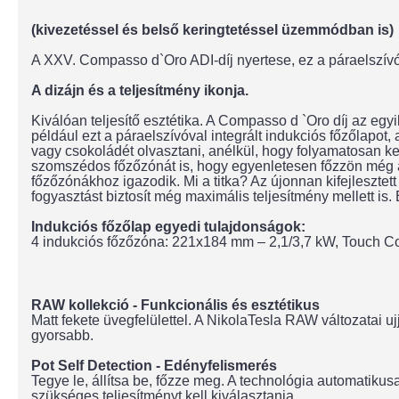
(kivezetéssel és belső keringtetéssel üzemmódban is)
A XXV. Compasso d`Oro ADI-díj nyertese, ez a páraelszívós
A dizájn és a teljesítmény ikonja.
Kiválóan teljesítő esztétika. A Compasso d `Oro díj az egy
például ezt a páraelszívóval integrált indukciós főzőlapot, 
vagy csokoládét olvasztani, anélkül, hogy folyamatosan kever
szomszédos főzőzónát is, hogy egyenletesen főzzön még a 
főzőzónákhoz igazodik. Mi a titka? Az újonnan kifejleszte
fogyasztást biztosít még maximális teljesítmény mellett i
Indukciós főzőlap egyedi tulajdonságok:
4 indukciós főzőzóna: 221x184 mm – 2,1/3,7 kW, Touch Cont
RAW kollekció - Funkcionális és esztétikus
Matt fekete üvegfelülettel. A NikolaTesla RAW változatai u
gyorsabb.
Pot Self Detection - Edényfelismerés
Tegye le, állítsa be, főzze meg. A technológia automatikus
szükséges teljesítményt kell kiválasztania.