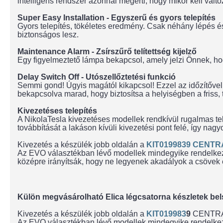
intelligens rendszer azonnal megérti, hogy mikor kell válto
Super Easy Installation - Egyszerű és gyors telepítés
Gyors telepítés, tökéletes eredmény. Csak néhány lépés és 
biztonságos lesz.
Maintenance Alarm - Zsírszűrő telítettség kijelző
Egy figyelmeztető lámpa bekapcsol, amely jelzi Önnek, hogy 
Delay Switch Off - Utószellőztetési funkció
Semmi gond! Úgyis magától kikapcsol! Ezzel az időzítővel b
bekapcsolva marad, hogy biztosítsa a helyiségben a friss, t
Kivezetéses telepítés
A NikolaTesla kivezetéses modellek rendkívül rugalmas tel
továbbítását a lakáson kívüli kivezetési pont felé, így nagy
Kivezetés a készülék jobb oldalán a
KIT0199839 CENTR
Az EVO választékban lévő modellek mindegyike rendelkezik 
középre irányítsák, hogy ne legyenek akadályok a csövek é
Külön megvásárolható Elica légcsatorna készletek bel
Kivezetés a készülék jobb oldalán a
KIT019983
9
CENTRAL 
Az EVO választékban lévő modellek mindegyike rendelkezik 