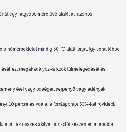
ónát egy nagyobb méretűvé alakít át, azonos
 a hőmérsékletet mindig 50 °C alatt tartja, így soha többé
szítéséhez, megakadályozva azok túlmelegedését és
bé kemény étel vagy odaégett serpenyő vagy edények!
nyt 10 percre és voálá, a forráspontot 30%-kal rövidebb
ttal, az összes aktivált funkciót készenléti állapotba