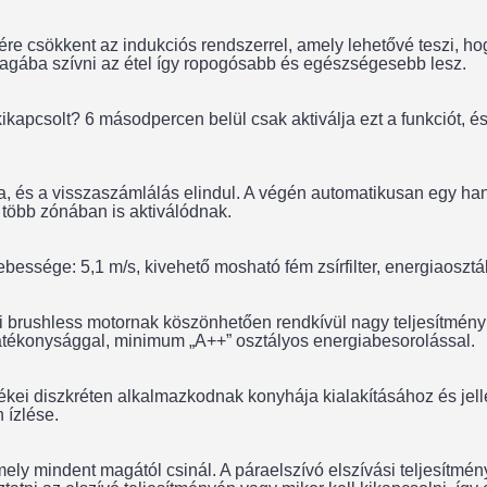
elére csökkent az indukciós rendszerrel, amely lehetővé teszi, hog
 magába szívni az étel így ropogósabb és egészségesebb lesz.
ikapcsolt? 6 másodpercen belül csak aktiválja ezt a funkciót, és
ia, és a visszaszámlálás elindul. A végén automatikusan egy ha
e több zónában is aktiválódnak.
sebessége: 5,1 m/s, kivehető mosható fém zsírfilter, energiaosztá
i brushless motornak köszönhetően rendkívül nagy teljesítményű
tékonysággal, minimum „A++” osztályos energiabesorolással.
ülékei diszkréten alkalmazkodnak konyhája kialakításához és je
 ízlése.
ely mindent magától csinál. A páraelszívó elszívási teljesítmén