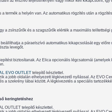
ztatni az elszívó teljesítményén vagy mikor kell kikapcsolni, így
a termék a helyén van. Az automatikus rögzítés után a rögzítési
a zsírszűrők és a szagszűrők elérték a maximális telítettségi po
eállíthatja a páraelszívó automatikus kikapcsolását egy előre m
iszta levegőt.
epítést biztosítanak. Az Elica opcionális légcsatornái (amelyek
on.
AL EVO OUTLET
telepítő készlettel.
a jobb oldalán elhelyezett légkivezető nyílással. Az EVO Cent
s a szekrény lábai között. A légkivezetés a speciális tartozékk
ső keringtetéshez
OUTLET telepítő készlettel.
a jobb oldalán elhelyezett légkivezető nyílással. Az EVO Cent