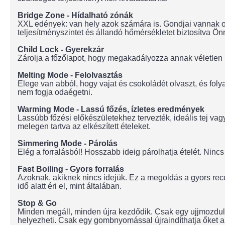
Bridge Zone - Hídalható zónák
XXL edények: van hely azok számára is. Gondjai vannak o
teljesítményszintet és állandó hőmérsékletet biztosítva Ö
Child Lock - Gyerekzár
Zárolja a főzőlapot, hogy megakadályozza annak véletlen
Melting Mode - Felolvasztás
Elege van abból, hogy vajat és csokoládét olvaszt, és foly
nem fogja odaégetni.
Warming Mode - Lassú főzés, ízletes eredmények
Lassúbb főzési előkészületekhez tervezték, ideális tej 
melegen tartva az elkészített ételeket.
Simmering Mode - Párolás
Elég a forralásból! Hosszabb ideig párolhatja ételét. Nin
Fast Boiling - Gyors forralás
Azoknak, akiknek nincs idejük. Ez a megoldás a gyors rece
idő alatt éri el, mint általában.
Stop & Go
Minden megáll, minden újra kezdődik. Csak egy ujjmozdulat
helyezheti. Csak egy gombnyomással újraindíthatja őket a 