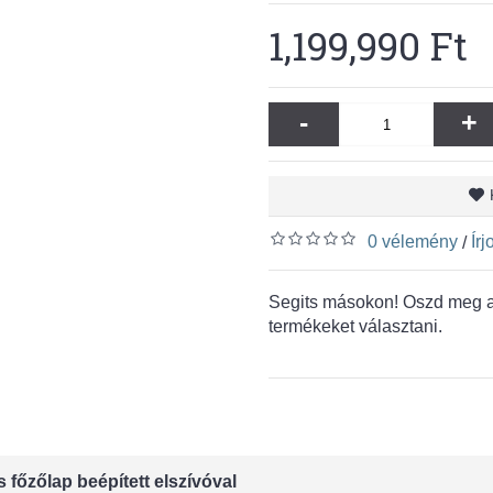
1,199,990 Ft
-
+
0 vélemény
Ír
/
Segits másokon! Oszd meg a 
termékeket választani.
zőlap beépített elszívóval