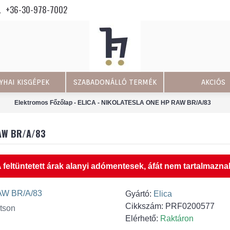
+36-30-978-7002
YHAI KISGÉPEK
SZABADONÁLLÓ TERMÉK
AKCIÓS
Elektromos Főzőlap - ELICA - NIKOLATESLA ONE HP RAW BR/A/83
RAW BR/A/83
 feltüntetett árak alanyi adómentesek, áfát nem tartalmazna
Gyártó:
Elica
Cikkszám:
PRF0200577
tson
Elérhető:
Raktáron