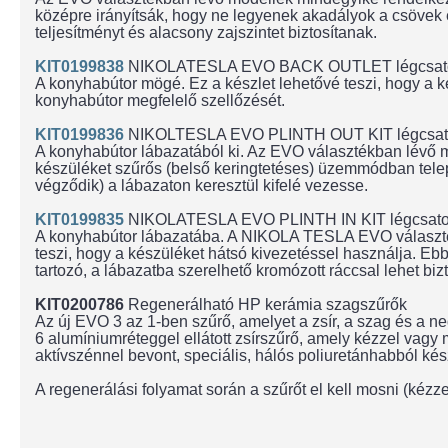
középre irányítsák, hogy ne legyenek akadályok a csövek é
teljesítményt és alacsony zajszintet biztosítanak.
KIT0199838
NIKOLATESLA EVO BACK OUTLET légcsator
A konyhabútor mögé. Ez a készlet lehetővé teszi, hogy a k
konyhabútor megfelelő szellőzését.
KIT0199836
NIKOLTESLA EVO PLINTH OUT KIT légcsato
A konyhabútor lábazatából ki. Az EVO választékban lévő mo
készüléket szűrős (belső keringtetéses) üzemmódban telepít
végződik) a lábazaton keresztül kifelé vezesse.
KIT0199835
NIKOLATESLA EVO PLINTH IN KIT légcsator
A konyhabútor lábazatába. A NIKOLA TESLA EVO választékba
teszi, hogy a készüléket hátsó kivezetéssel használja. Ebb
tartozó, a lábazatba szerelhető kromózott ráccsal lehet bizt
KIT0200786
Regenerálható HP kerámia szagszűrők
Az új EVO 3 az 1-ben szűrő, amelyet a zsír, a szag és a ned
6 alumíniumréteggel ellátott zsírszűrő, amely kézzel va
aktívszénnel bevont, speciális, hálós poliuretánhabból kész
A regenerálási folyamat során a szűrőt el kell mosni (kéz