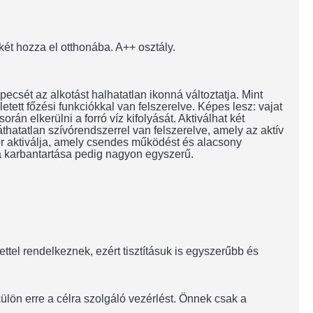
ét hozza el otthonába. A++ osztály.
ecsét az alkotást halhatatlan ikonná változtatja. Mint
etett főzési funkciókkal van felszerelve. Képes lesz: vajat
rán elkerülni a forró víz kifolyását. Aktiválhat két
atatlan szívórendszerrel van felszerelve, amely az aktív
tor aktiválja, amely csendes működést és alacsony
 a karbantartása pedig nagyon egyszerű.
ttel rendelkeznek, ezért tisztításuk is egyszerűbb és
külön erre a célra szolgáló vezérlést. Önnek csak a