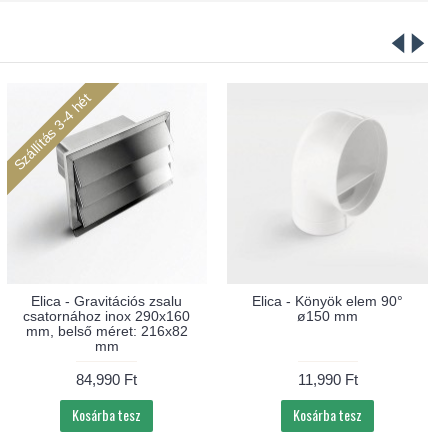
Szállítás 3-4 hét
Elica - Gravitációs zsalu
Elica - Könyök elem 90°
csatornához inox 290x160
ø150 mm
mm, belső méret: 216x82
mm
84,990 Ft
11,990 Ft
Kosárba tesz
Kosárba tesz