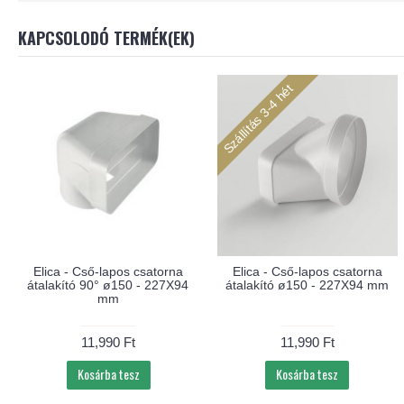
KAPCSOLODÓ TERMÉK(EK)
Szállítás 3-4 hét
Elica - Cső-lapos csatorna
Elica - Cső-lapos csatorna
átalakító 90° ø150 - 227X94
átalakító ø150 - 227X94 mm
mm
11,990 Ft
11,990 Ft
Kosárba tesz
Kosárba tesz