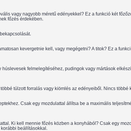
vális vagy nagyobb méretű edényekkel? Ez a funkció két főzőz
nnek főzés érdekében.
 bekapcsolását.
amatosan kevergetnie kell, vagy megégetni? A titok? Ez a funkció
vagy húslevesek felmelegítéséhez, pudingok vagy mártások elké
cs többé túlzott forralás vagy kiömlés az edényeiből. Nincs töb
ptekhez. Csak egy mozdulattal állítsa be a maximális teljesítmé
tal. Ki kell mennie főzés közben a konyhából? Csak egy mozdula
korábbi beállításokkal.