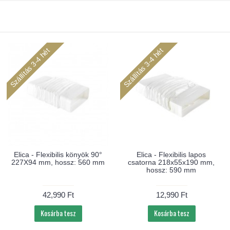
Szállítás 3-4 hét
Szállítás 3-4 hét
Elica - Flexibilis könyök 90°
Elica - Flexibilis lapos
227X94 mm, hossz: 560 mm
csatorna 218x55x190 mm,
hossz: 590 mm
42,990 Ft
12,990 Ft
Kosárba tesz
Kosárba tesz