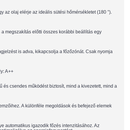
y az olaj elérje az ideális sütési hőmérsékletet (180 °).
 a megszakítás előtti összes korábbi beállítás egy
ngjelzést is adva, kikapcsolja a főzőzónát. Csak nyomja
ly: A++
 és csendes működést biztosít, mind a kivezetett, mind a
llemzőihez. A különféle megoldások és befejező elemek
ye automatikus igazodik főzés intenzitásához. Az