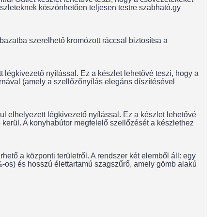
észleteknek köszönhetően teljesen testre szabható.gy
bazatba szerelhető kromózott ráccsal biztosítsa a
légkivezető nyílással. Ez a készlet lehetővé teszi, hogy a
ornával (amely a szellőzőnyílás elegáns díszítésével
elhelyezett légkivezető nyílással. Ez a készlet lehetővé
e kerül. A konyhabútor megfelelő szellőzését a készlethez
hető a központi területről. A rendszer két elemből áll: egy
%-os) és hosszú élettartamú szagszűrő, amely gömb alakú