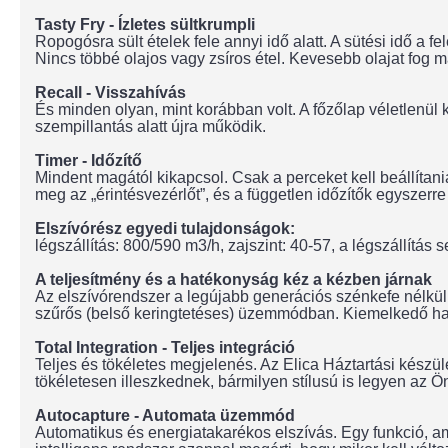
Tasty Fry - Ízletes sültkrumpli
Ropogósra sült ételek fele annyi idő alatt. A sütési idő a f
Nincs többé olajos vagy zsíros étel. Kevesebb olajat fog
Recall - Visszahívás
És minden olyan, mint korábban volt. A főzőlap véletlenül k
szempillantás alatt újra működik.
Timer - Időzítő
Mindent magától kikapcsol. Csak a perceket kell beállítan
meg az „érintésvezérlőt”, és a független időzítők egyszerr
Elszívórész egyedi tulajdonságok:
légszállítás: 800/590 m3/h, zajszint: 40-57, a légszállítás 
A teljesítmény és a hatékonyság kéz a kézben járnak
Az elszívórendszer a legújabb generációs szénkefe nélkül
szűrős (belső keringtetéses) üzemmódban. Kiemelkedő ha
Total Integration - Teljes integráció
Teljes és tökéletes megjelenés. Az Elica Háztartási kész
tökéletesen illeszkednek, bármilyen stílusú is legyen az Ön
Autocapture - Automata üzemmód
Automatikus és energiatakarékos elszívás. Egy funkció, am