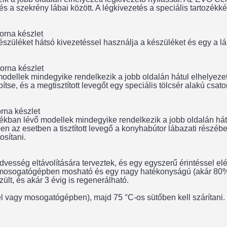
s a szekrény lábai között. A légkivezetés a speciális tartozékk
na készlet
észüléket hátsó kivezetéssel használja a készüléket és egy a lá
rna készlet
dellek mindegyike rendelkezik a jobb oldalán hátul elhelyezett 
se, és a megtisztított levegőt egy speciális tölcsér alakú csat
na készlet
n lévő modellek mindegyike rendelkezik a jobb oldalán hátul 
en az esetben a tisztított levegő a konyhabútor lábazati részéb
osítani.
vesség eltávolítására terveztek, és egy egyszerű érintéssel elér
gy mosogatógépben mosható és egy nagy hatékonyságú (akár 80
ült, és akár 3 évig is regenerálható.
zel vagy mosogatógépben), majd 75 °C-os sütőben kell szárítani.