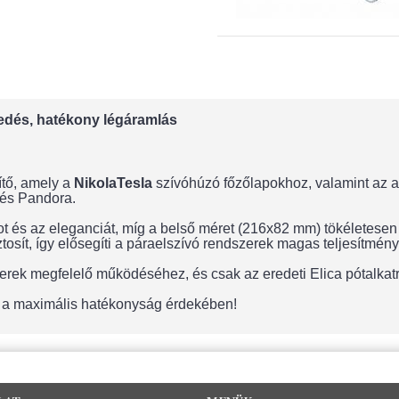
zkedés, hatékony légáramlás
ítő, amely a
NikolaTesla
szívóhúzó főzőlapokhoz, valamint az al
 és Pandora.
ot és az eleganciát, míg a belső méret (216x82 mm) tökéletesen 
tosít, így elősegíti a páraelszívó rendszerek magas teljesítmény
rek megfelelő működéséhez, és csak az eredeti Elica pótalkatré
ut a maximális hatékonyság érdekében!