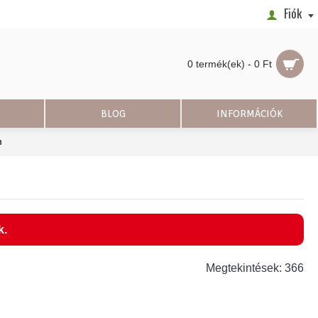
Fiók
0 termék(ek) - 0 Ft
BLOG
INFORMÁCIÓK
m
k.
Megtekintések: 366