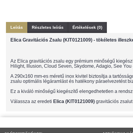
Leírás
Részletes leírás
Értékelések (0)
Elica Gravitációs Zsalu (KIT0121009) - tökéletes illes
Az Elica gravitációs zsalu egy prémium minőségű kiegész
Hilight, Illusion, Cloud Seven, Skydome, Adagio, See You
A 290x160 mm-es méretű inox kivitel biztosítja a tartósság
zsalu optimális légáramlást és hatékony páraelvezetést biz
Ez a kiváló minőségű kiegészítő elengedhetetlen a rendsze
Válassza az eredeti
Elica (KIT0121009)
gravitációs zsal