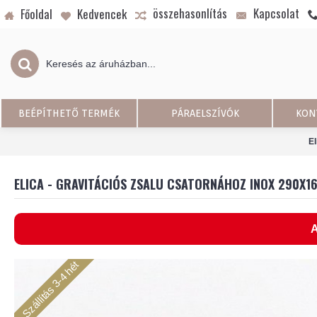
összehasonlítás
Kapcsolat
Főoldal
Kedvencek
BEÉPÍTHETŐ TERMÉK
PÁRAELSZÍVÓK
KON
E
ELICA - GRAVITÁCIÓS ZSALU CSATORNÁHOZ INOX 290X1
A
Szállítás 3-4 hét