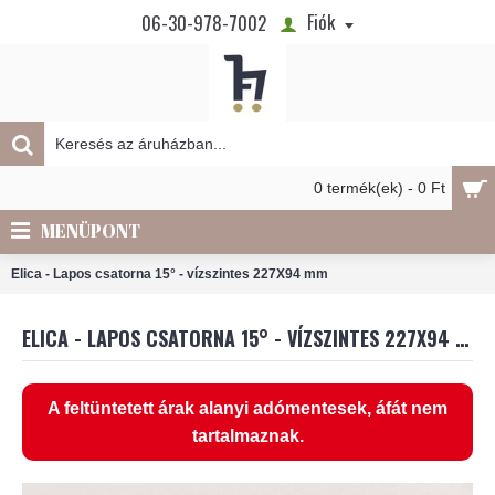
Fiók
06-30-978-7002
0 termék(ek) - 0 Ft
MENÜPONT
Elica - Lapos csatorna 15° - vízszintes 227X94 mm
ELICA - LAPOS CSATORNA 15° - VÍZSZINTES 227X94 MM
A feltüntetett árak alanyi adómentesek, áfát nem
tartalmaznak.