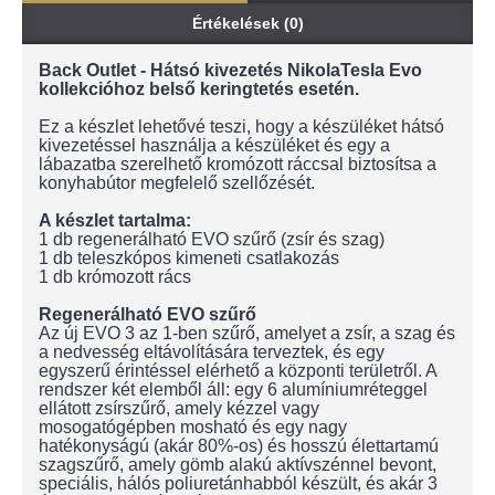
Értékelések (0)
Back Outlet - Hátsó kivezetés NikolaTesla Evo
kollekcióhoz belső keringtetés esetén.
Ez a készlet lehetővé teszi, hogy a készüléket hátsó
kivezetéssel használja a készüléket és egy a
lábazatba szerelhető kromózott ráccsal biztosítsa a
konyhabútor megfelelő szellőzését.
A készlet tartalma:
1 db regenerálható EVO szűrő (zsír és szag)
1 db teleszkópos kimeneti csatlakozás
1 db krómozott rács
Regenerálható EVO szűrő
Az új EVO 3 az 1-ben szűrő, amelyet a zsír, a szag és
a nedvesség eltávolítására terveztek, és egy
egyszerű érintéssel elérhető a központi területről. A
rendszer két elemből áll: egy 6 alumíniumréteggel
ellátott zsírszűrő, amely kézzel vagy
mosogatógépben mosható és egy nagy
hatékonyságú (akár 80%-os) és hosszú élettartamú
szagszűrő, amely gömb alakú aktívszénnel bevont,
speciális, hálós poliuretánhabból készült, és akár 3