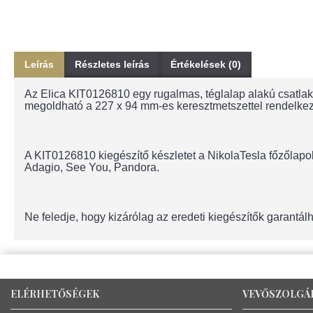
Leírás
Részletes leírás
Értékelések (0)
Az Elica KIT0126810 egy rugalmas, téglalap alakú csatlak
megoldható a 227 x 94 mm-es keresztmetszettel rendelkező 
A KIT0126810 kiegészítő készletet a NikolaTesla főzőlapok
Adagio, See You, Pandora.
Ne feledje, hogy kizárólag az eredeti kiegészítők garantál
ELÉRHETŐSÉGEK
VEVŐSZOLGÁ