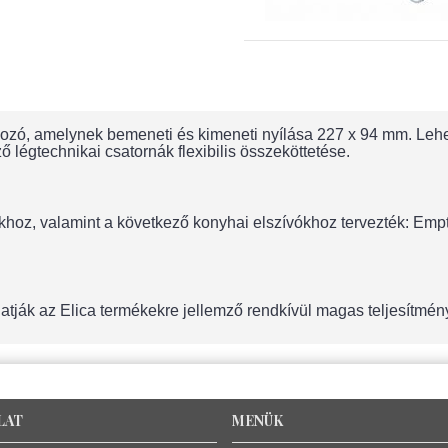
ozó, amelynek bemeneti és kimeneti nyílása 227 x 94 mm. Lehető
légtechnikai csatornák flexibilis összeköttetése.
hoz, valamint a következő konyhai elszívókhoz tervezték: Empty
hatják az Elica termékekre jellemző rendkívül magas teljesítmény
LAT
MENÜK