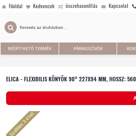
összehasonlítás
Kapcsolat
Főoldal
Kedvencek
BEÉPÍTHETŐ TERMÉK
PÁRAELSZÍVÓK
KON
ELICA - FLEXIBILIS KÖNYÖK 90° 227X94 MM, HOSSZ: 56
A
Szállítás 3-4 hét