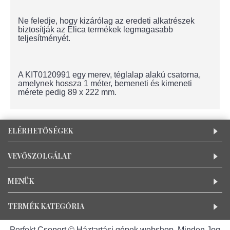
Ne feledje, hogy kizárólag az eredeti alkatrészek
biztosítják az Elica termékek legmagasabb
teljesítményét.
A KIT0120991 egy merev, téglalap alakú csatorna,
amelynek hossza 1 méter, bemeneti és kimeneti
mérete pedig 89 x 222 mm.
ELÉRHETŐSÉGEK
VEVŐSZOLGÁLAT
MENÜK
TERMÉK KATEGÓRIA
Perfekt Csoport © Háztartási gépek webshop, Minden Jog