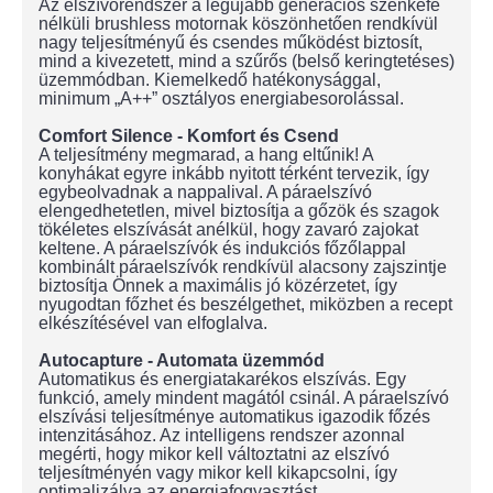
Az elszívórendszer a legújabb generációs szénkefe
nélküli brushless motornak köszönhetően rendkívül
nagy teljesítményű és csendes működést biztosít,
mind a kivezetett, mind a szűrős (belső keringtetéses)
üzemmódban. Kiemelkedő hatékonysággal,
minimum „A++” osztályos energiabesorolással.
Comfort Silence - Komfort és Csend
A teljesítmény megmarad, a hang eltűnik! A
konyhákat egyre inkább nyitott térként tervezik, így
egybeolvadnak a nappalival. A páraelszívó
elengedhetetlen, mivel biztosítja a gőzök és szagok
tökéletes elszívását anélkül, hogy zavaró zajokat
keltene. A páraelszívók és indukciós főzőlappal
kombinált páraelszívók rendkívül alacsony zajszintje
biztosítja Önnek a maximális jó közérzetet, így
nyugodtan főzhet és beszélgethet, miközben a recept
elkészítésével van elfoglalva.
Autocapture - Automata üzemmód
Automatikus és energiatakarékos elszívás. Egy
funkció, amely mindent magától csinál. A páraelszívó
elszívási teljesítménye automatikus igazodik főzés
intenzitásához. Az intelligens rendszer azonnal
megérti, hogy mikor kell változtatni az elszívó
teljesítményén vagy mikor kell kikapcsolni, így
optimalizálva az energiafogyasztást.