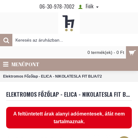
Fiók
06-30-978-7002
0 termék(ek) - 0 Ft
MENÜPONT
Elektromos Főzőlap - ELICA - NIKOLATESLA FIT BL/A/72
ELEKTROMOS FŐZŐLAP - ELICA - NIKOLATESLA FIT BL/A/72
A feltüntetett árak alanyi adómentesek, áfát nem
tartalmaznak.