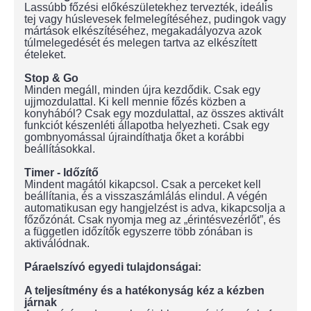
Lassúbb főzési előkészületekhez tervezték, ideális
tej vagy húslevesek felmelegítéséhez, pudingok vagy
mártások elkészítéséhez, megakadályozva azok
túlmelegedését és melegen tartva az elkészített
ételeket.
Stop & Go
Minden megáll, minden újra kezdődik. Csak egy
ujjmozdulattal. Ki kell mennie főzés közben a
konyhából? Csak egy mozdulattal, az összes aktivált
funkciót készenléti állapotba helyezheti. Csak egy
gombnyomással újraindíthatja őket a korábbi
beállításokkal.
Timer - Időzítő
Mindent magától kikapcsol. Csak a perceket kell
beállítania, és a visszaszámlálás elindul. A végén
automatikusan egy hangjelzést is adva, kikapcsolja a
főzőzónát. Csak nyomja meg az „érintésvezérlőt”, és
a független időzítők egyszerre több zónában is
aktiválódnak.
Páraelszívó egyedi tulajdonságai:
A teljesítmény és a hatékonyság kéz a kézben
járnak