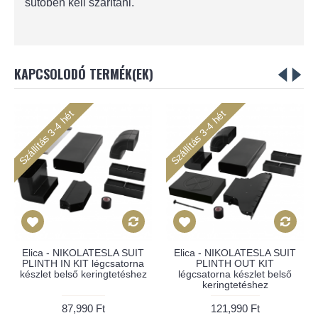
sütőben kell szárítani.
KAPCSOLODÓ TERMÉK(EK)
tás 3-4 hét
Szállítás 3-4 hét
Szállítás 
ca - NIKOLATESLA SUIT
Elica - NIKOLATESLA SUIT
Elica -
NTH IN KIT légcsatorna
PLINTH OUT KIT
let belső keringtetéshez
légcsatorna készlet belső
keringtetéshez
87,990 Ft
121,990 Ft