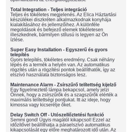
Total Integration - Teljes integráció
Teljes és tökéletes megjelenés. Az Elica Háztartási
készülékei diszkréten alkalmazkodnak konyhája
kialakításához és jellemzőihez. A különféle
megoldások és befejező elemek tökéletesen
illeszkednek, bármilyen stílusú is legyen az Ön
ízlése.
Super Easy Installation - Egyszerű és gyors
telepítés
Gyors telepítés, tökéletes eredmény. Csak néhány
lépés és a termék a helyén van. Az automatikus
rögzítés után a rögzítési pontok beállíthatók, így az
elszívó használata biztonságos lesz.
Maintenance Alarm - Zsírszűrő telítettség kijelző
Egy figyelmeztető lámpa bekapcsol, amely jelzi
Önnek, hogy a zsírszűrők és a szagszűrők elérték a
maximális telítettségi pontjukat. Itt az ideje, hogy
kimossa vagy kicserélje őket.
Delay Switch Off - Utószellőztetési funkció
Semmi gond! Úgyis magától kikapcsol! Ezzel az
időzítővel beállíthatja a páraelszívó automatikus
kikapcsolását egy előre meghatározott idő után. Az