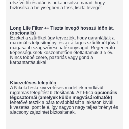
elszívó főzés után is bekapcsolva marad, hogy
biztosítsa a helyiségben a friss, tiszta levegőt.
Long Life Filter ++ Tiszta levegő hosszú időn át.
(opcionális)
Ezeket a szűrőket úgy tervezték, hogy garantálják a
maximális teljesítményt és az átlagos szűrőknél jóval
magasabb szagszűrési hatékonyságot. Regeneráló
képességüknek köszönhetően élettartamuk 3-5 év.
Nincs többé csere, pazarlás vagy gond a
karbantartásukkal.
Kivezetéses telepítés
A NikolaTesla kivezetéses modellek rendkívül
rugalmas telepítést biztosítanak. Az Elica
opcionális
légcsatornái (amelyek külön megvásárolhatók)
lehetővé teszik a pára továbbítását a lakáson kívüli
kivezetési pont felé, így nagyon nagy teljesítményt és
alacsony zajszintet biztosítanak.