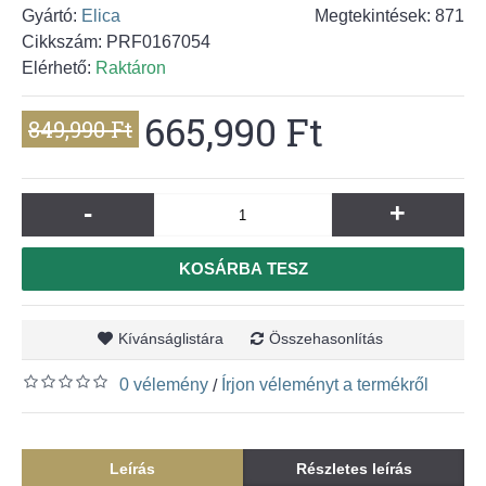
Gyártó:
Elica
Megtekintések: 871
Cikkszám:
PRF0167054
Elérhető:
Raktáron
665,990 Ft
849,990 Ft
-
+
KOSÁRBA TESZ
Kívánságlistára
Összehasonlítás
0 vélemény
Írjon véleményt a termékről
/
Leírás
Részletes leírás