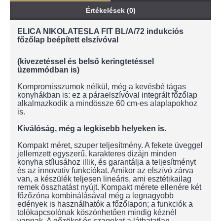
Értékelések (0)
ELICA NIKOLATESLA FIT BL/A/72 indukciós
főzőlap beépített elszívóval
(kivezetéssel és belső keringtetéssel
üzemmódban is)
Kompromisszumok nélkül, még a kevésbé tágas
konyhákban is: ez a páraelszívóval integrált főzőlap
alkalmazkodik a mindössze 60 cm-es alaplapokhoz
is.
Kiválóság, még a legkisebb helyeken is.
Kompakt méret, szuper teljesítmény. A fekete üveggel
jellemzett egyszerű, karakteres dizájn minden
konyha stílusához illik, és garantálja a teljesítményt
és az innovatív funkciókat. Amikor az elszívó zárva
van, a készülék teljesen lineáris, ami esztétikailag
remek összhatást nyújt. Kompakt mérete ellenére két
főzőzóna kombinálásával még a legnagyobb
edények is használhatók a főzőlapon; a funkciók a
tolókapcsolónak köszönhetően mindig kéznél
vannak. A gőzöket és szagokat a láthatatlan,