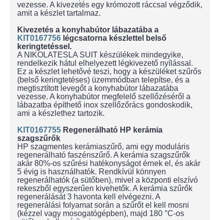
vezesse. A kivezetés egy krómozott ráccsal végződik,
amit a készlet tartalmaz.
Kivezetés a konyhabútor lábazatába a
KIT0167756
légcsatorna készlettel belső
keringtetéssel.
A NIKOLATESLA SUIT készülékek mindegyike,
rendelkezik hátul elhelyezett légkivezető nyílással.
Ez a készlet lehetővé teszi, hogy a készüléket szűrős
(belső keringtetéses) üzemmódban telepítse, és a
megtisztított levegőt a konyhabútor lábazatába
vezesse. A konyhabútor megfelelő szellőzéséről a
lábazatba építhető inox szellőzőrács gondoskodik,
ami a készlethez tartozik.
KIT0167755
Regenerálható HP kerámia
szagszűrők
HP szagmentes kerámiaszűrő, ami egy moduláris
regenerálható faszénszűrő. A kerámia szagszűrők
akár 80%-os szűrési hatékonyságot érnek el, és akár
5 évig is használhatók. Rendkívül könnyen
regenerálhatók (a sütőben), mivel a központi elszívó
rekeszből egyszerűen kivehetők. A kerámia szűrők
regenerálását 3 havonta kell elvégezni. A
regenerálási folyamat során a szűrőt el kell mosni
(kézzel vagy mosogatógépben), majd 180 °C-os