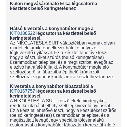
Külön megvásárolható Elica légcsatorna
készletek belső keringtetéshez
Hátsó kivezetés a konyhabútor mögé a
KIT0180522
légcsatorna készlettel belső
keringtetéssel.
Az NIKOLATESLA SUIT választékban vannak olyan
modellek, amik rendelkezik hátul elhelyezett
légkivezető nyílással. Ez a készlet lehetővé teszi,
hogy a készüléket szűrős (belső keringtetéses)
üzemmódban telepítse, és a megtisztított levegőt az
elszívó hátrafelé fújja ki. A konyhabútor megfelelő
szellőzéséről a lábazatba építhető krómozott
szellőzőrács gondoskodik, ami a készlethez tartozik.
Kivezetés a konyhabútor lábazatából a
KIT0167757
légcsatorna készlettel belső
keringtetéssel.
A NIKOLATESLA SUIT készülékek mindegyike,
rendelkezik hátul elhelyezett légkivezető nyílással.
Ez a készlet lehetővé teszi, hogy a készüléket szűrős
(belső keringtetéses) üzemmódban telepítse, és a
megtisztított levegőt egy speciális tölcsér alakú
csatornával a konyhabútor lábazaton keresztül kifelé