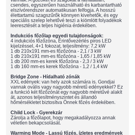
csendes, egyszerűen használható és karbantartható
elszívórendszer automatikusan felfogja. A hosszú
élettartamú szagszűrők könnyen kivehetők, és egy
speciális szelep lehetővé teszi a kiömlött folyadékok
leeresztését a teljes higiénia érdekében.
Indukciós főzőlap egyedi tulajdonságok:
4 indukciós főzőzóna, Érintővezérlés piros LED
kijelzéssel, 4+1 fokozat, teljesítmény: 7,2 kW
1 db 210x191 mm-es főzőzóna - 2,1 / 3 kW
1 db 210x191 mm-es főzőzóna - 1,65 / 1,85 kW
1 db 200 mm-es kerek főzőzóna - 2,3 / 3 kW
1 db 160 mm-es kerek főzőzóna - 1,2 / 1,4 kW
Bridge Zone - Hídalható zónák
XXL edények: van hely azok számára is. Gondjai
vannak ovális vagy nagyobb méretű edényekkel? Ez
a funkció két főzőzónát egy nagyobb méretűvé alakít
át, azonos teljesítményszintet és állandó
hőmérsékletet biztosítva Önnek főzés érdekében.
Child Lock - Gyerekzár
Zárolja a főzőlapot, hogy megakadályozza annak
véletlen bekapcsolását.
Warming Mode - Lassú főzés, ízletes eredmények