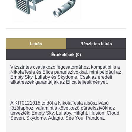
Leírás
Részletes leírás
Értékelések (0)
Vízszintes csatlakozó légcsatornához, kompatibilis a
NikolaTesla és Elica páraelszívókkal, mint például az
Empty Sky, Lullaby és Skydome. Csak az eredeti
alkatrészek garantálják az Elica teljesítményét.
A KIT0121015 toldót a NikolaTesla alsószívású
főzőlaphoz, valamint a következő páraelszívókhoz
tervezték: Empty Sky, Lullaby, Hilight, Illusion, Cloud
Seven, Skydome, Adagio, See You, Pandora.