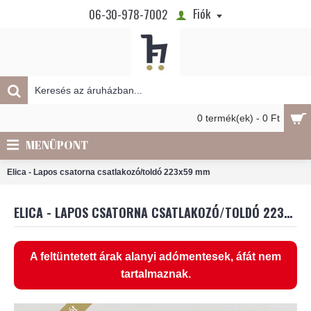
Fiók
06-30-978-7002
0 termék(ek) - 0 Ft
MENÜPONT
Elica - Lapos csatorna csatlakozó/toldó 223x59 mm
ELICA - LAPOS CSATORNA CSATLAKOZÓ/TOLDÓ 223X59 MM
A feltüntetett árak alanyi adómentesek, áfát nem
tartalmaznak.