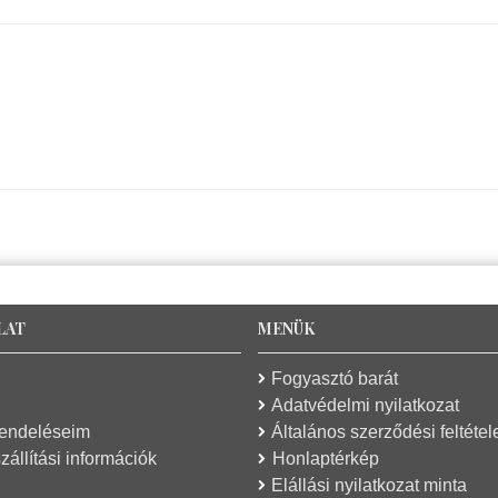
LAT
MENÜK
Fogyasztó barát
Adatvédelmi nyilatkozat
rendeléseim
Általános szerződési feltétel
zállítási információk
Honlaptérkép
Elállási nyilatkozat minta