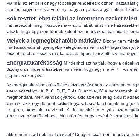
Ma már az emberek nagy többsége rendelkezik otthoni háztartási gépe
piac és nagyon erős a verseny, nagy a nyomás a gyártókon. Ezért
Sok tesztet lehet találni az interneten ezeket Mi
mit nevezünk meghibásodásnak- apró hibát, amit kis alkatrészekkel l
látszik, hogy egyazon termék különböző márkáknál bár hibát jelen
Melyek a legmegbízhatóbb márkák?
Bizony nem mindeg
márkának vannak gyengébb kategóriái és vannak kimagaslóan jól telj
tesztet, ahol az összes márka összes típusát tesztelték volna egy
Energiatakarékosság
Mindenhol azt hajtják, hogy a gépek v
Bizonyára mindenki tisztában van vele, hogy egy mai A+++ -os ene
géphez viszonyítva.
Az energiatakarékos készülékek kiválasztásában az európai energia
energiaosztályok A, B, C, D, E, F, és G, ahol a „G” a legrosszabb
megmondani, mert vannak gyártók, akik az éves átlag ciklust adna
vannak, akik egy db adott ciklus fogyasztási adatait adják meg (e
program, hány fokos a víz stb. Az biztos akár mennyit is számolgat
jön vissza az árkülönbség. Más kérdés, hogy kevésbé terheljük a 
Akkor nem is ad nekünk tanácsot? De igen, csak nem márkára, han