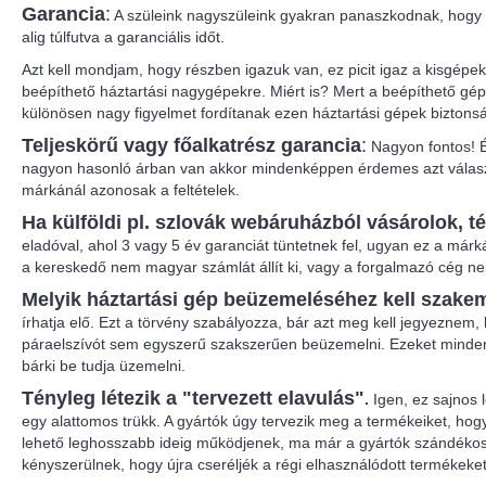
Garancia
:
A szüleink nagyszüleink gyakran panaszkodnak, hogy a
alig túlfutva a garanciális időt.
Azt kell mondjam, hogy részben igazuk van, ez picit igaz a kisgépe
beépíthető háztartási nagygépekre. Miért is? Mert a beépíthető gé
különösen nagy figyelmet fordítanak ezen háztartási gépek bizton
Teljeskörű vagy főalkatrész garancia
:
Nagyon fontos! É
nagyon hasonló árban van akkor mindenképpen érdemes azt választa
márkánál azonosak a feltételek.
Ha külföldi pl. szlovák webáruházból vásárolok, 
eladóval, ahol 3 vagy 5 év garanciát tüntetnek fel, ugyan ez a már
a kereskedő nem magyar számlát állít ki, vagy a forgalmazó cég 
Melyik háztartási gép beüzemeléséhez kell szake
írhatja elő. Ezt a törvény szabályozza, bár azt meg kell jegyeznem,
páraelszívót sem egyszerű szakszerűen beüzemelni. Ezeket mindenk
bárki be tudja üzemelni.
Tényleg létezik a "tervezett elavulás"
.
Igen, ez sajnos 
egy alattomos trükk. A gyártók úgy tervezik meg a termékeiket, ho
lehető leghosszabb ideig működjenek, ma már a gyártók szándékosa
kényszerülnek, hogy újra cseréljék a régi elhasználódott termékeket