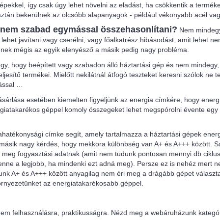
kkel, így csak úgy lehet növelni az eladást, ha csökkentik a termékek 
 aztán bekerülnek az olcsóbb alapanyagok - például vékonyabb acél v
ért nem szabad egymással összehasonlítani?
Nem mindegy 
ehet javítani vagy cserélni, vagy főalkatrész hibásodást, amit lehet nem
tenek mégis az egyik elenyésző a másik pedig nagy probléma.
y, hogy beépített vagy szabadon álló háztartási gép és nem mindegy,
esítő termékei. Mielőtt nekilátnál átfogó teszteket keresni szólok ne 
mással …
ásárlása esetében kiemelten figyeljünk az energia címkére, hogy energ
rgiatakarékos géppel komoly összegeket lehet megspórolni évente egy 
hatékonysági címke segít, amely tartalmazza a háztartási gépek energi
. A másik nagy kérdés, hogy mekkora különbség van A+ és A+++ között. 
k meg fogyasztási adatnak (amit nem tudunk pontosan mennyi db ciklus
z lenne a legjobb, ha mindenki ezt adná meg). Persze ez is nehéz mert
tunk A+ és A+++ között anyagilag nem éri meg a drágább gépet választan
környezetünket az energiatakarékosabb géppel.
em felhasználásra, praktikusságra. Nézd meg a webáruházunk kategóri