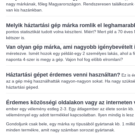
nagy márkának, főleg Magyarországon. Rendszeresen találkozunk o
van kis hazánkban.
Melyik háztartási gép márka romlik el leghamara
pontos statisztikát tudott volna készíteni. Miért? Mert pld a 70 é
kétszer is.
Van olyan gép márka, ami nagyobb igénybevételt i
méretezve. Ismét hozok egy példát-egy 2 személyes lakás, ahol a fia
naponta 4-szer is megy a gép. Vajon hol fog előbb elromlani?
Háztartási gépet érdemes venni használtan?
Ez is é
az a gép még használhatták nagyon-nagyon sokat. Ha nagy szükség v
háztartási géped.
Érdemes közösségi oldalakon vagy az interneten
ember egy vélemény estleg 2-3. Egy átlagember az élete során kb. 2
véleménnyel egy adott termékkel kapcsolatban. Ilyen mindig is les
Gondoljunk csak bele, egy márka xy típusából gyártanak kb. 1 mill
minden termékre, amit nagy számban sorozat gyártanak.