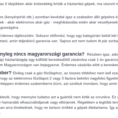
z ő idejükben akár évtizedekig bírták a háztartási gépek, ma viszont 
kre (kenyérpirító stb.) azonban kevésbé igaz a szabadon álló gépekre 
pek - akár elektromos akár gáz - meghibásodás estén akár veszélyesek 
ságosságára.
rdemes tájékozódni. Sokszor előfordul, hogy egy kategórián belüli ké
ni, amin teljeskörű garancia van. Sajnos ezt nem tudom itt pár sorb
tényleg nincs magyarországi garancia?
Részben igaz, ado
kájú háztartásigép egy külföldi kereskedőtől vásárolva csak 1 év garan
nem Magyarországon van bejegyezve. Érdemes vásárlás elött a kereske
mber?
Elvileg csak a gáz főzőlaphoz, az összes többihez nem kell sza
 hogy az elektromos főzőlapot 2 vagy 3 fázisra bekötni nagyfokú figyelm
éppen érdemes szakemberre bízni, azt szoktuk mondani, hogy amin gyá
létezik, hogy mennyire tudatos azt a gyártók nem kötik az orrunkra. E
gy hamarabb elhasználódjanak vagy eltörjenek. Régebben a legtöbb ter
n arra törekednek, hogy ne tartson örökké a gépek élettartama. Így a
.