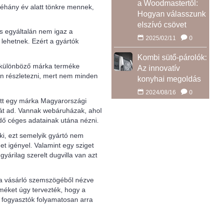
a Woodmastertől:
néhány év alatt tönkre mennek,
Hogyan válasszunk
elszívó csövet
és egyáltalán nem igaz a
2025/02/11
0
lehetnek. Ezért a gyártók
Kombi sütő-párolók:
t különböző márka terméke
Az innovatív
an részletezni, mert nem minden
konyhai megoldás
2024/08/16
0
tt egy márka Magyarországi
ciát ad. Vannak webáruházak, ahol
dő céges adatainak utána nézni.
ki, ezt semelyik gyártó nem
et igényel. Valamint egy sziget
rilag szerelt dugvilla van azt
z a vásárló szemszögéből nézve
méket úgy tervezték, hogy a
 fogyasztók folyamatosan arra