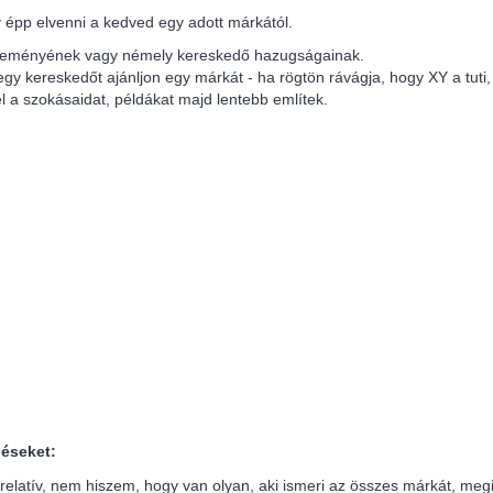
 épp elvenni a kedved egy adott márkától.
 véleményének vagy némely kereskedő hazugságainak.
y kereskedőt ajánljon egy márkát - ha rögtön rávágja, hogy XY a tuti
 a szokásaidat, példákat majd lentebb említek.
déseket:
relatív, nem hiszem, hogy van olyan, aki ismeri az összes márkát, megi