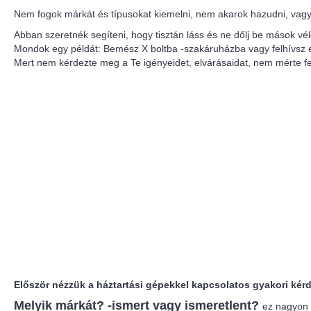
Nem fogok márkát és típusokat kiemelni, nem akarok hazudni, vagy
Abban szeretnék segíteni, hogy tisztán láss és ne dőlj be mások
Mondok egy példát: Bemész X boltba -szakáruházba vagy felhívsz eg
Mert nem kérdezte meg a Te igényeidet, elvárásaidat, nem mérte fel
Először nézzük a háztartási gépekkel kapcsolatos gyakori kér
Melyik márkát? -ismert vagy ismeretlent?
ez nagyon 