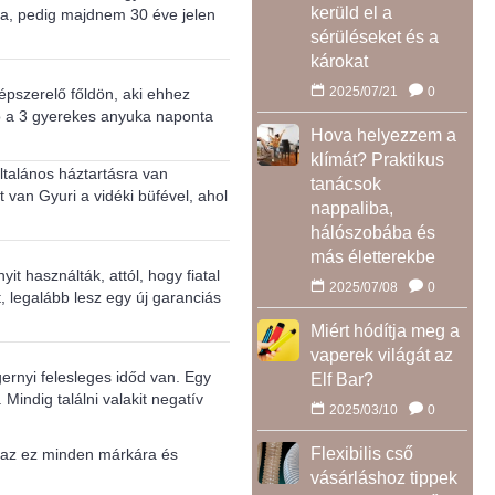
kerüld el a
la, pedig majdnem 30 éve jelen
sérüléseket és a
károkat
2025/07/21
0
gépszerelő főldön, aki ehhez
ikó a 3 gyerekes anyuka naponta
Hova helyezzem a
klímát? Praktikus
ltalános háztartásra van
tanácsok
 van Gyuri a vidéki büfével, ahol
nappaliba,
hálószobába és
más életterekbe
t használták, attól, hogy fiatal
2025/07/08
0
 legalább lesz egy új garanciás
Miért hódítja meg a
vaperek világát az
rnyi felesleges időd van. Egy
Elf Bar?
indig találni valakit negatív
2025/03/10
0
Flexibilis cső
igaz ez minden márkára és
vásárláshoz tippek