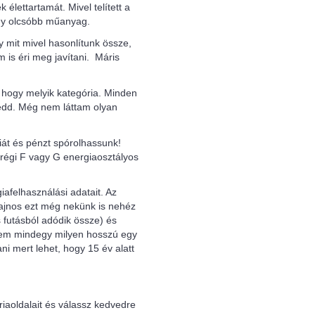
élettartamát. Mivel telített a
agy olcsóbb műanyag.
mit mivel hasonlítunk össze,
 is éri meg javítani. Máris
 hogy melyik kategória. Minden
tedd. Még nem láttam olyan
iát és pénzt spórolhassunk!
régi F vagy G energiaosztályos
afelhasználási adatait. Az
Sajnos ezt még nekünk is nehéz
 futásból adódik össze) és
 nem mindegy milyen hosszú egy
i mert lehet, hogy 15 év alatt
aoldalait és válassz kedvedre