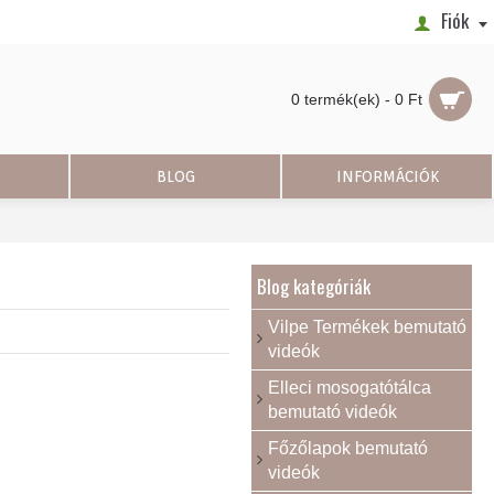
Fiók
0 termék(ek) - 0 Ft
BLOG
INFORMÁCIÓK
Blog kategóriák
Vilpe Termékek bemutató
videók
Elleci mosogatótálca
bemutató videók
Főzőlapok bemutató
videók