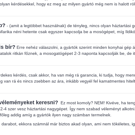
lyan kérdésekkel, hogy ez meg az milyen gyártó még nem is halott ró
bb?
- (amit a legtöbbet használnak) de tényleg, nincs olyan háztartási 
ves Marika néni hetente csak egyszer kapcsolja be a mosógépet, míg Ild
s bír?
Erre nehéz válaszolni, a gyártók szerint minden konyhai gép á
talok ritkán főznek, a mosogatógépet 2-3 naponta kapcsolják be, de itt
rdekes kérdés, csak akkor, ha van még rá garancia, ki tudja, hogy mennyi
an rá és nincs zsebben az ára, inkább vegyél fel kamatmentes hitelt,
 véleményeket keresni?
Ez most komoly? NEM! Kivéve, ha tenge
-4 szer vesz háztartási nagygépet. Így nem szabad véleményt alkotni. M
z főleg addig amíg a gyártók ilyen nagy számban termelnek.
ió darabot, ekkora számnál már biztos akad olyan, ami nem tökéletes, 