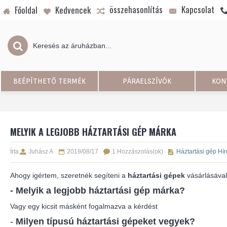
összehasonlítás
Kapcsolat
Főoldal
Kedvencek
BEÉPÍTHETŐ TERMÉK
PÁRAELSZÍVÓK
KON
MELYIK A LEGJOBB HÁZTARTÁSI GÉP MÁRKA
Írta
Juhász A
2019/08/17
1 Hozzászolás(ok)
Háztartási gép Hír
Ahogy igértem, szeretnék segíteni a
háztartási gépek
vásárlásával
-
Melyik a legjobb háztartási gép márka?
Vagy egy kicsit másként fogalmazva a kérdést
-
Milyen típusú háztartási gépeket vegyek?