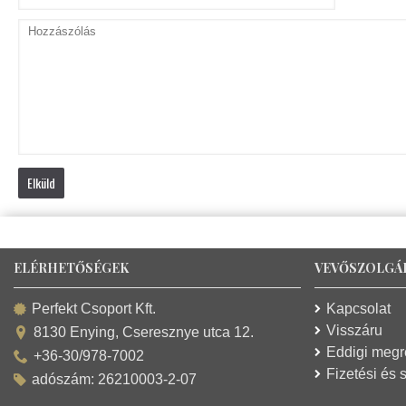
Elküld
ELÉRHETŐSÉGEK
VEVŐSZOLGÁ
Kapcsolat
Perfekt Csoport Kft.
Visszáru
8130 Enying, Cseresznye utca 12.
Eddigi meg
+36-30/978-7002
Fizetési és s
adószám: 26210003-2-07