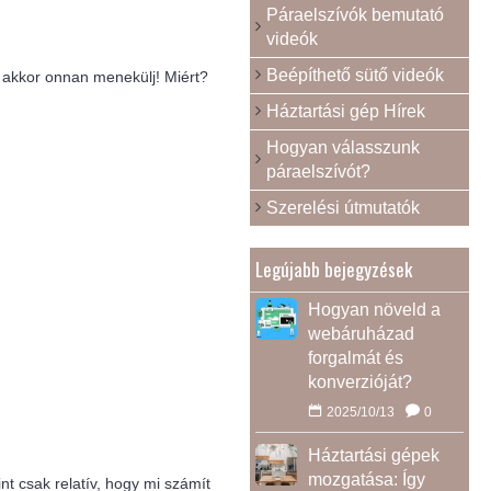
Páraelszívók bemutató
videók
Beépíthető sütő videók
, akkor onnan menekülj! Miért?
Háztartási gép Hírek
Hogyan válasszunk
páraelszívót?
Szerelési útmutatók
Legújabb bejegyzések
Hogyan növeld a
webáruházad
forgalmát és
konverzióját?
2025/10/13
0
Háztartási gépek
mozgatása: Így
nt csak relatív, hogy mi számít