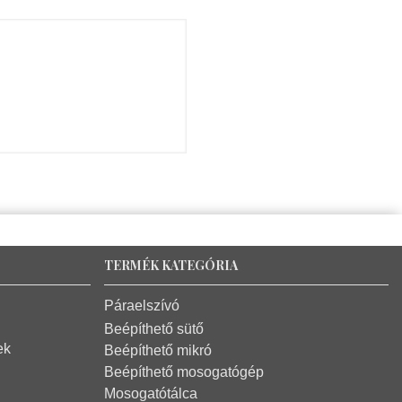
TERMÉK KATEGÓRIA
Páraelszívó
Beépíthető sütő
ek
Beépíthető mikró
Beépíthető mosogatógép
Mosogatótálca