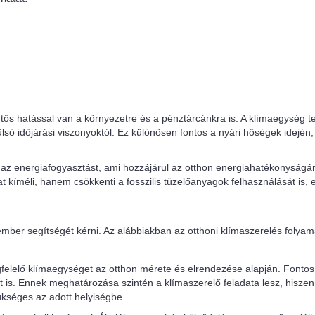
ős hatással van a környezetre és a pénztárcánkra is. A klímaegység tel
lső időjárási viszonyoktól. Ez különösen fontos a nyári hőségek idején
 az energiafogyasztást, ami hozzájárul az otthon energiahatékonyság
íméli, hanem csökkenti a fosszilis tüzelőanyagok felhasználását is, e
ember segítségét kérni. Az alábbiakban az otthoni klímaszerelés folyam
gfelelő klímaegységet az otthon mérete és elrendezése alapján. Fontos
ét is. Ennek meghatározása szintén a klímaszerelő feladata lesz, hisze
kséges az adott helyiségbe.