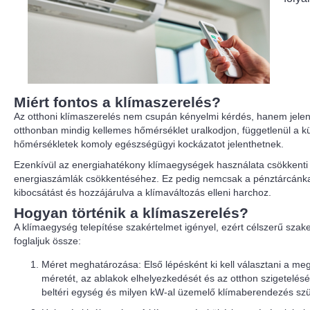
Miért fontos a klímaszerelés?
Az otthoni klímaszerelés nem csupán kényelmi kérdés, hanem jelent
otthonban mindig kellemes hőmérséklet uralkodjon, függetlenül a kü
hőmérsékletek komoly egészségügyi kockázatot jelenthetnek.
Ezenkívül az energiahatékony klímaegységek használata csökkenti
energiaszámlák csökkentéséhez. Ez pedig nemcsak a pénztárcánkat k
kibocsátást és hozzájárulva a klímaváltozás elleni harchoz.
Hogyan történik a klímaszerelés?
A klímaegység telepítése szakértelmet igényel, ezért célszerű szak
foglaljuk össze:
Méret meghatározása: Első lépésként ki kell választani a me
méretét, az ablakok elhelyezkedését és az otthon szigetelés
beltéri egység és milyen kW-al üzemelő klímaberendezés szü