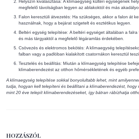
Helyszín kiválasztása: A klímaegység kültéri egységének helyé
megfelelő távolságban legyen az ablakoktól és más akadályok
Falon keresztüli átvezetés: Ha szükséges, akkor a falon át kel
használnak, hogy a bejárat szigetelt és esztétikus legyen.
Beltéri egység telepítése: A beltéri egységet általában a falr
és más tárgyaktól a megfelelő légáramlás érdekében.
Csövezés és elektromos bekötés: A klímaegység telepítésekor
falban vagy a padlóban kialakított csatornákon keresztül tes
Tesztelés és beállítás: Miután a klímaegység telepítése befe
klímaberendezést az otthon hőmérsékletének és egyéb prefe
A klímaegység telepítése sokkal bonyolultabb lehet, mint amilyenne
tudja, hogyan kell telepíteni és beállítani a klímaberendezést, ho
mint 20 éve telepít klímaberendezéseket, így bátran rábízhatja ott
HOZZÁSZÓL