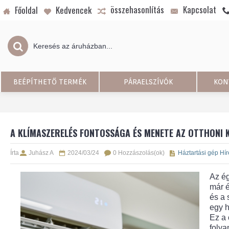
összehasonlítás
Kapcsolat
Főoldal
Kedvencek
BEÉPÍTHETŐ TERMÉK
PÁRAELSZÍVÓK
KON
A KLÍMASZERELÉS FONTOSSÁGA ÉS MENETE AZ OTTHONI 
Írta
Juhász A
2024/03/24
0 Hozzászolás(ok)
Háztartási gép Hír
Az ég
már é
és a 
egy h
Ez a 
folya