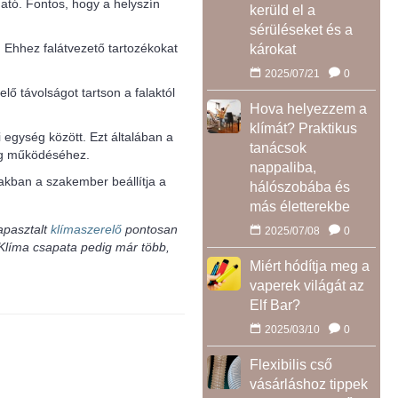
ható. Fontos, hogy a helyszín
kerüld el a
sérüléseket és a
t. Ehhez falátvezető tartozékokat
károkat
2025/07/21
0
lő távolságot tartson a falaktól
Hova helyezzem a
klímát? Praktikus
 egység között. Ezt általában a
tanácsok
ség működéséhez.
nappaliba,
zakban a szakember beállítja a
hálószobába és
más életterekbe
apasztalt
klímaszerelő
pontosan
2025/07/08
0
aKlíma csapata pedig már több,
Miért hódítja meg a
vaperek világát az
Elf Bar?
2025/03/10
0
Flexibilis cső
vásárláshoz tippek