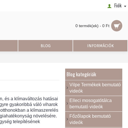
Fiók
0 termék(ek) - 0 Ft
BLOG
INFORMÁCIÓK
Blog kategóriák
Vilpe Termékek bemutató
videók
n, és a klímaváltozás hatásai
Elleci mosogatótálca
gyre gyakoribbá váló viharok
bemutató videók
 otthonokban a klímaszerelés
rgiahatékonyság növelésére.
Főzőlapok bemutató
egység telepítésének
videók