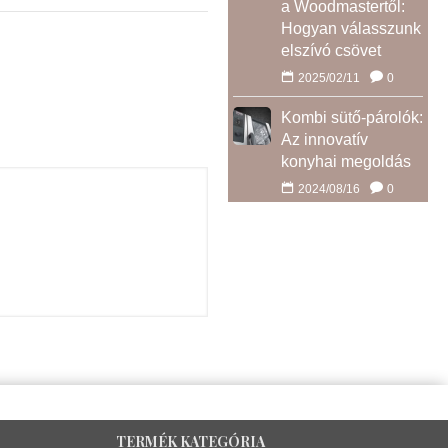
a Woodmastertől:
Hogyan válasszunk
elszívó csövet
2025/02/11
0
Kombi sütő-párolók:
Az innovatív
konyhai megoldás
2024/08/16
0
TERMÉK KATEGÓRIA