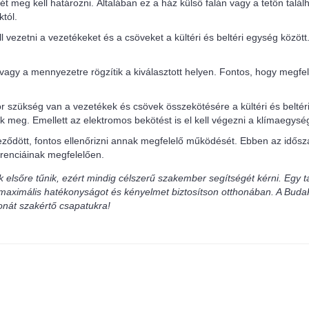
t meg kell határozni. Általában ez a ház külső falán vagy a tetőn talál
tól.
l vezetni a vezetékeket és a csöveket a kültéri és beltéri egység közöt
a vagy a mennyezetre rögzítik a kiválasztott helyen. Fontos, hogy megfele
 szükség van a vezetékek és csövek összekötésére a kültéri és beltéri
zik meg. Emellett az elektromos bekötést is el kell végezni a klímaegy
jeződött, fontos ellenőrizni annak megfelelő működését. Ebben az idős
renciáinak megfelelően.
k elsőre tűnik, ezért mindig célszerű szakember segítségét kérni. Egy t
gy maximális hatékonyságot és kényelmet biztosítson otthonában. A Bud
honát szakértő csapatukra!