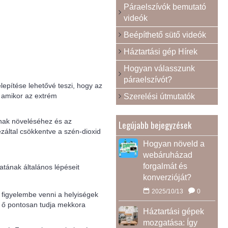
Páraelszívók bemutató
videók
Beépíthető sütő videók
Háztartási gép Hírek
Hogyan válasszunk
páraelszívót?
epítése lehetővé teszi, hogy az
, amikor az extrém
Szerelési útmutatók
ának növeléséhez és az
Legújabb bejegyzések
záltal csökkentve a szén-dioxid
Hogyan növeld a
webáruházad
forgalmát és
atának általános lépéseit
konverzióját?
2025/10/13
0
 figyelembe venni a helyiségek
n ő pontosan tudja mekkora
Háztartási gépek
mozgatása: Így