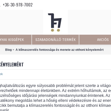
+36-30-978-7002
YHAI KISGÉPEK
SZABADONÁLLÓ TERMÉK
AKCIÓS
Blog
A klímaszerelés fontossága és menete az otthoni kényelemért
KÉNYELEMÉRT
ek
hajlatváltozás egyre súlyosabb problémát jelent szerte a világo
rezhetőek mindennapi életünkben. Az extrém hőhullámok, az e
szélsőséges időjárási jelenségek mindannyiunkat érintenek. Az
atékony megoldás lehet a hőség elleni védekezésre és az ene
cikk bemutatja a klímaszerelés fontosságát és az otthoni klíma
matát.