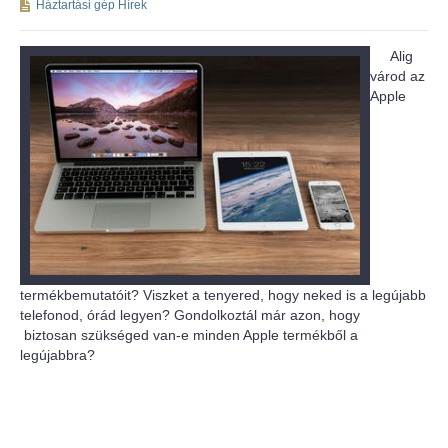
Háztartási gép Hírek
Alig
várod az
Apple
termékbemutatóit? Viszket a tenyered, hogy neked is a legújabb
telefonod, órád legyen? Gondolkoztál már azon, hogy
biztosan szükséged van-e minden Apple termékből a
legújabbra?