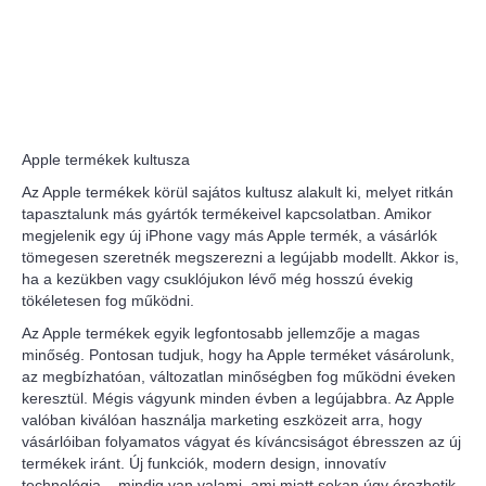
Apple termékek kultusza
Az Apple termékek körül sajátos kultusz alakult ki, melyet ritkán
tapasztalunk más gyártók termékeivel kapcsolatban. Amikor
megjelenik egy új iPhone vagy más Apple termék, a vásárlók
tömegesen szeretnék megszerezni a legújabb modellt. Akkor is,
ha a kezükben vagy csuklójukon lévő még hosszú évekig
tökéletesen fog működni.
Az Apple termékek egyik legfontosabb jellemzője a magas
minőség. Pontosan tudjuk, hogy ha Apple terméket vásárolunk,
az megbízhatóan, változatlan minőségben fog működni éveken
keresztül. Mégis vágyunk minden évben a legújabbra. Az Apple
valóban kiválóan használja marketing eszközeit arra, hogy
vásárlóiban folyamatos vágyat és kíváncsiságot ébresszen az új
termékek iránt. Új funkciók, modern design, innovatív
technológia – mindig van valami, ami miatt sokan úgy érezhetik,