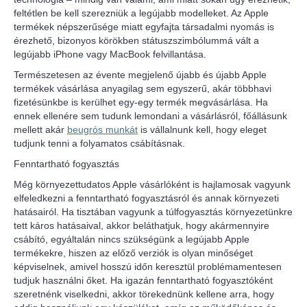
feltétlen be kell szerezniük a legújabb modelleket. Az Apple
termékek népszerűsége miatt egyfajta társadalmi nyomás is
érezhető, bizonyos körökben státuszszimbólummá vált a
legújabb iPhone vagy MacBook felvillantása.
Természetesen az évente megjelenő újabb és újabb Apple
termékek vásárlása anyagilag sem egyszerű, akár többhavi
fizetésünkbe is kerülhet egy-egy termék megvásárlása. Ha
ennek ellenére sem tudunk lemondani a vásárlásról, főállásunk
mellett akár
beugrós munkát
is vállalnunk kell, hogy eleget
tudjunk tenni a folyamatos csábításnak.
Fenntartható fogyasztás
Még környezettudatos Apple vásárlóként is hajlamosak vagyunk
elfeledkezni a fenntartható fogyasztásról és annak környezeti
hatásairól. Ha tisztában vagyunk a túlfogyasztás környezetünkre
tett káros hatásaival, akkor beláthatjuk, hogy akármennyire
csábító, egyáltalán nincs szükségünk a legújabb Apple
termékekre, hiszen az előző verziók is olyan minőséget
képviselnek, amivel hosszú időn keresztül problémamentesen
tudjuk használni őket. Ha igazán fenntartható fogyasztóként
szeretnénk viselkedni, akkor törekednünk kellene arra, hogy