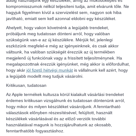
addig használjunk egy készüléket, amíg az működőképes és
kompromisszumok nélkül teljesíteni tudja, amit elvárunk tőle. Ne
hagyjuk figyelmen kívül a szervizelést sem, nagyon sok hiba
javítható, emiatt sem kell azonnal eldobni egy készüléket.
Ahelyett, hogy vakon követnénk a legújabb trendeket,
próbáljunk meg tudatosan dönteni arról, hogy valóban
szükségünk van-e az új készülékre. Mérjük fel, jelenlegi
eszközünk megfelel-e még az igényeinknek, és csak akkor
váltsunk, ha valóban szükségét érezzük az új termékben
megjelenő új funkciónak vagy a frissített teljesítménynek. Ha
megalapozottnak érezzük igényünket, még akkor is előfordulhat,
hogy akár
jól fizető hétvégi munkát
is vállalnunk kell azért, hogy
a legújabb modellt meg tudjuk vásárolni.
Kritikusan, tudatosan
Az Apple termékek kultusza körül kialakult vásárlási trendeket
érdemes kritikusan vizsgálnunk és tudatosan döntenünk arról,
hogy mikor és milyen készüléket vásároljunk. A fenntartható
választások előnyben részesítésével, felújított, használt
készülékek vásárlásával és az előző verziók további
használatával magunk is hozzájárulhatunk az okosabb,
fenntarthatóbb fogyasztáshoz.