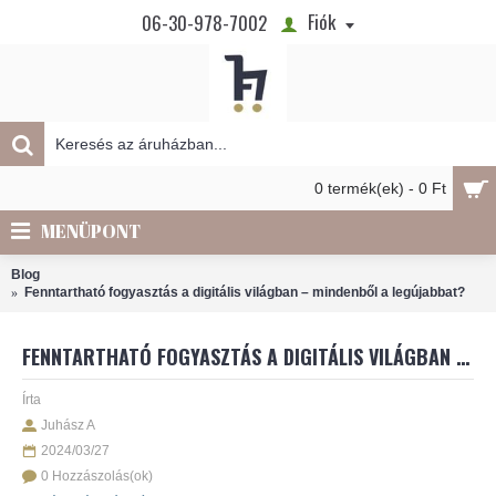
Fiók
06-30-978-7002
0 termék(ek) - 0 Ft
MENÜPONT
Blog
Fenntartható fogyasztás a digitális világban – mindenből a legújabbat?
FENNTARTHATÓ FOGYASZTÁS A DIGITÁLIS VILÁGBAN – MINDENBŐL A LEGÚJABBAT?
Írta
Juhász A
2024/03/27
0 Hozzászolás(ok)