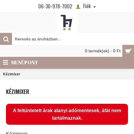
Fiók
06-30-978-7002
0 termék(ek) - 0 Ft
MENÜPONT
Kézimixer
KÉZIMIXER
A feltüntetett árak alanyi adómentesek, áfát nem
tartalmaznak.
Kézimixer