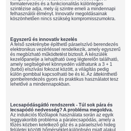
formatervezés és a funkcionalitás különleges
szintézise adja, mely új szintre emeli a mindennapi
felhasználói élményt. Innovatív megoldásainak
köszönhetően nincs szükség kompromisszumokra.
Egyszerű és innovatív kezelés
A felső szekrénybe építhető páraelszívó berendezés
elektronikus vezérléssel rendelkezik, amely egyszerű
és megbízható működtetést biztosít. A készülék
kezelőpanelje a lehajtható üveg légterelőn található,
amely segítségével könnyedén válthatunk a 3 + 1
(turbó) elszívási fokozat között, a világítás pedig
külön gombbal kapcsolható be és ki. Az áttekinthető
gombelrendezés gyors és praktikus használatot tesz
lehetővé a mindennapokban.
Lecsapódásgátló rendszerek - Túl sok pára és
lecsapódó nedvesség? A probléma megoldva.
Az indukciós főzőlapok használata során az egyik
leggyakoribb probléma a páralecsapódás, amely a
főzés közben keletkező gőz és a páraelszívó hideg
felületei közötti hőmérséklet-különbség miatt alakul