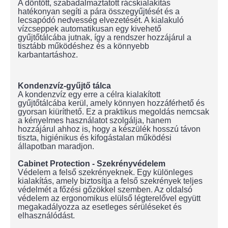
A döntött, szabadalmaztatott rácskialakítás
hatékonyan segíti a pára összegyűjtését és a
lecsapódó nedvesség elvezetését. A kialakuló
vízcseppek automatikusan egy kivehető
gyűjtőtálcába jutnak, így a rendszer hozzájárul a
tisztább működéshez és a könnyebb
karbantartáshoz.
Kondenzvíz-gyűjtő tálca
A kondenzvíz egy erre a célra kialakított
gyűjtőtálcába kerül, amely könnyen hozzáférhető és
gyorsan kiüríthető. Ez a praktikus megoldás nemcsak
a kényelmes használatot szolgálja, hanem
hozzájárul ahhoz is, hogy a készülék hosszú távon
tiszta, higiénikus és kifogástalan működési
állapotban maradjon.
Cabinet Protection - Szekrényvédelem
Védelem a felső szekrényeknek. Egy különleges
kialakítás, amely biztosítja a felső szekrények teljes
védelmét a főzési gőzökkel szemben. Az oldalsó
védelem az ergonomikus elülső légterelővel együtt
megakadályozza az esetleges sérüléseket és
elhasználódást.