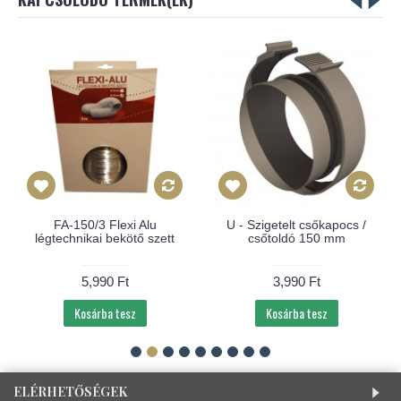
FA-150/3 Flexi Alu
U - Szigetelt csőkapocs /
légtechnikai bekötő szett
csőtoldó 150 mm
5,990 Ft
3,990 Ft
Kosárba tesz
Kosárba tesz
ELÉRHETŐSÉGEK