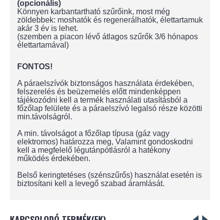
(opcionális)
Könnyen karbantartható szűrőink, most még
zöldebbek: moshatók és regenerálhatók, élettartamuk
akár 3 év is lehet.
(szemben a piacon lévő átlagos szűrők 3/6 hónapos
élettartamával)
FONTOS!
A páraelszívók biztonságos használata érdekében,
felszerelés és beüzemelés előtt mindenképpen
tájékozódni kell a termék használati utasításból a
főzőlap felülete és a páraelszívó legalsó része közötti
min.távolságról.
A min. távolságot a főzőlap típusa (gáz vagy
elektromos) határozza meg, Valamint gondoskodni
kell a megfelelő légutánpótlásról a hatékony
működés érdekében.
Belső keringtetéses (szénszűrős) használat esetén is
biztosítani kell a levegő szabad áramlását.
KAPCSOLODÓ TERMÉK(EK)