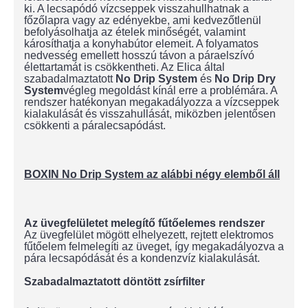
ki. A lecsapódó vízcseppek visszahullhatnak a
főzőlapra vagy az edényekbe, ami kedvezőtlenül
befolyásolhatja az ételek minőségét, valamint
károsíthatja a konyhabútor elemeit. A folyamatos
nedvesség emellett hosszú távon a páraelszívó
élettartamát is csökkentheti. Az Elica által
szabadalmaztatott
No Drip System
és
No Drip Dry
System
végleg megoldást kínál erre a problémára. A
rendszer hatékonyan megakadályozza a vízcseppek
kialakulását és visszahullását, miközben jelentősen
csökkenti a páralecsapódást.
BOXIN No Drip System az alábbi négy elemből áll
Az üvegfelületet melegítő fűtőelemes rendszer
Az üvegfelület mögött elhelyezett, rejtett elektromos
fűtőelem felmelegíti az üveget, így megakadályozva a
pára lecsapódását és a kondenzvíz kialakulását.
Szabadalmaztatott döntött zsírfilter