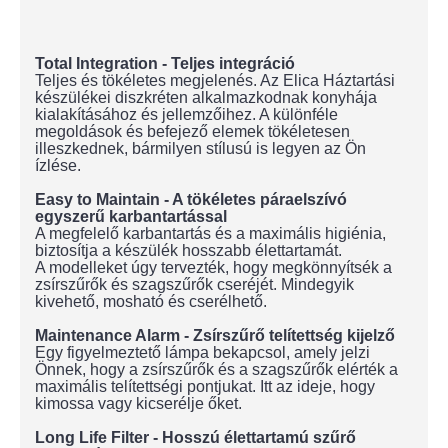
Total Integration - Teljes integráció
Teljes és tökéletes megjelenés. Az Elica Háztartási
készülékei diszkréten alkalmazkodnak konyhája
kialakításához és jellemzőihez. A különféle
megoldások és befejező elemek tökéletesen
illeszkednek, bármilyen stílusú is legyen az Ön
ízlése.
Easy to Maintain - A tökéletes páraelszívó
egyszerű karbantartással
A megfelelő karbantartás és a maximális higiénia,
biztosítja a készülék hosszabb élettartamát.
A modelleket úgy tervezték, hogy megkönnyítsék a
zsírszűrők és szagszűrők cseréjét. Mindegyik
kivehető, mosható és cserélhető.
Maintenance Alarm - Zsírszűrő telítettség kijelző
Egy figyelmeztető lámpa bekapcsol, amely jelzi
Önnek, hogy a zsírszűrők és a szagszűrők elérték a
maximális telítettségi pontjukat. Itt az ideje, hogy
kimossa vagy kicserélje őket.
Long Life Filter - Hosszú élettartamú szűrő