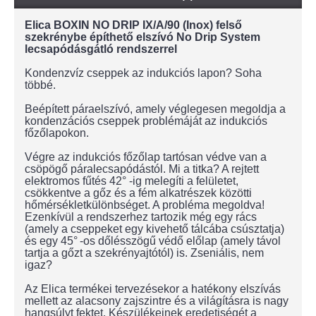
Elica BOXIN NO DRIP IX/A/90 (Inox) felső
szekrénybe építhető elszívó No Drip System
lecsapódásgátló rendszerrel
Kondenzvíz cseppek az indukciós lapon? Soha
többé.
Beépített páraelszívó, amely véglegesen megoldja a
kondenzációs cseppek problémáját az indukciós
főzőlapokon.
Végre az indukciós főzőlap tartósan védve van a
csöpögő páralecsapódástól. Mi a titka? A rejtett
elektromos fűtés 42° -ig melegíti a felületet,
csökkentve a gőz és a fém alkatrészek közötti
hőmérsékletkülönbséget. A probléma megoldva!
Ezenkívül a rendszerhez tartozik még egy rács
(amely a cseppeket egy kivehető tálcába csúsztatja)
és egy 45° -os dőlésszögű védő előlap (amely távol
tartja a gőzt a szekrényajtótól) is. Zseniális, nem
igaz?
Az Elica termékei tervezésekor a hatékony elszívás
mellett az alacsony zajszintre és a világításra is nagy
hangsúlyt fektet. Készülékeinek eredetiségét a