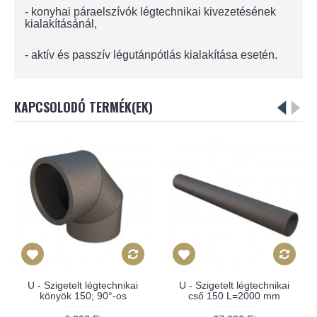
- konyhai páraelszívók légtechnikai kivezetésének
kialakításánál,
- aktív és passzív légutánpótlás kialakítása esetén.
KAPCSOLODÓ TERMÉK(EK)
U - Szigetelt légtechnikai
U - Szigetelt légtechnikai
könyök 150; 90°-os
cső 150 L=2000 mm