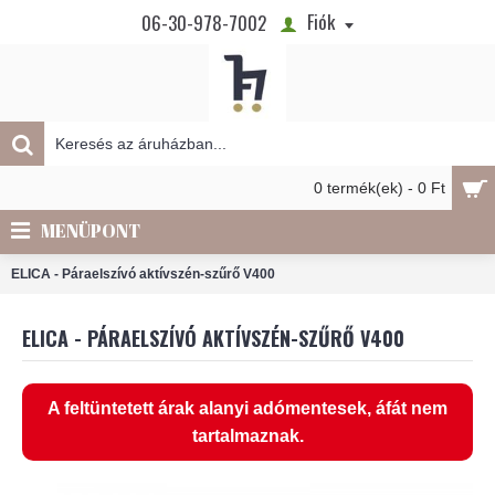
Fiók
06-30-978-7002
0 termék(ek) - 0 Ft
MENÜPONT
ELICA - Páraelszívó aktívszén-szűrő V400
ELICA - PÁRAELSZÍVÓ AKTÍVSZÉN-SZŰRŐ V400
A feltüntetett árak alanyi adómentesek, áfát nem
tartalmaznak.