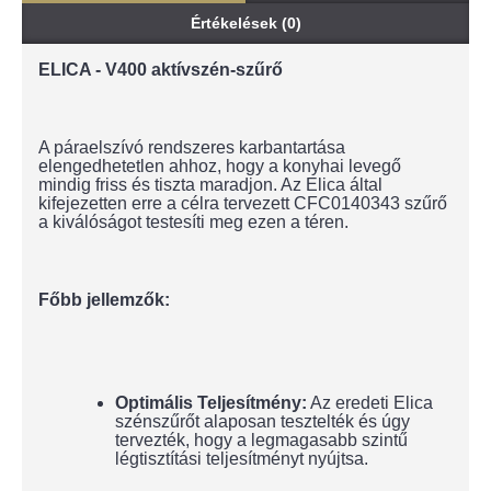
Értékelések (0)
ELICA - V400 aktívszén-szűrő
A páraelszívó rendszeres karbantartása
elengedhetetlen ahhoz, hogy a konyhai levegő
mindig friss és tiszta maradjon. Az Elica által
kifejezetten erre a célra tervezett CFC0140343 szűrő
a kiválóságot testesíti meg ezen a téren.
Főbb jellemzők:
Optimális Teljesítmény:
Az eredeti Elica
szénszűrőt alaposan tesztelték és úgy
tervezték, hogy a legmagasabb szintű
légtisztítási teljesítményt nyújtsa.