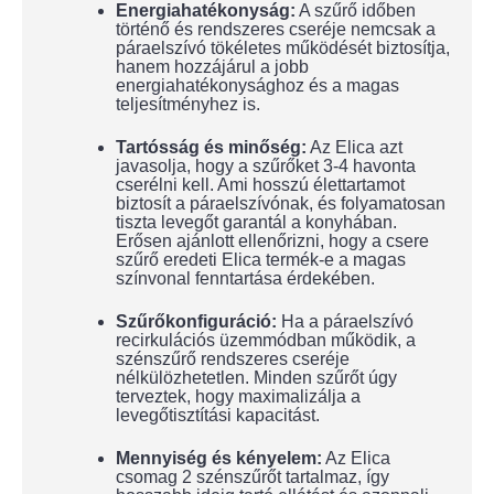
Energiahatékonyság:
A szűrő időben
történő és rendszeres cseréje nemcsak a
páraelszívó tökéletes működését biztosítja,
hanem hozzájárul a jobb
energiahatékonysághoz és a magas
teljesítményhez is.
Tartósság és minőség:
Az Elica azt
javasolja, hogy a szűrőket 3-4 havonta
cserélni kell. Ami hosszú élettartamot
biztosít a páraelszívónak, és folyamatosan
tiszta levegőt garantál a konyhában.
Erősen ajánlott ellenőrizni, hogy a csere
szűrő eredeti Elica termék-e a magas
színvonal fenntartása érdekében.
Szűrőkonfiguráció:
Ha a páraelszívó
recirkulációs üzemmódban működik, a
szénszűrő rendszeres cseréje
nélkülözhetetlen. Minden szűrőt úgy
terveztek, hogy maximalizálja a
levegőtisztítási kapacitást.
Mennyiség és kényelem:
Az Elica
csomag 2 szénszűrőt tartalmaz, így