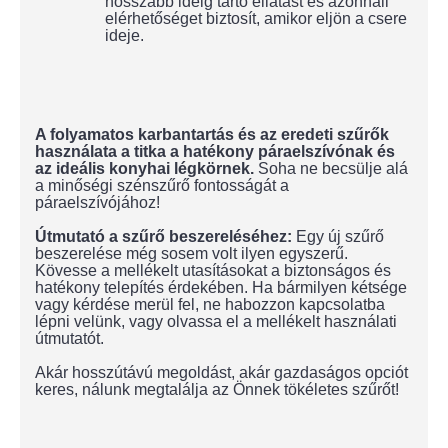
hosszabb ideig tartó ellátást és azonnali
elérhetőséget biztosít, amikor eljön a csere
ideje.
A folyamatos karbantartás és az eredeti szűrők
használata a titka a hatékony páraelszívónak és
az ideális konyhai légkörnek.
Soha ne becsülje alá
a minőségi szénszűrő fontosságát a
páraelszívójához!
Útmutató a szűrő beszereléséhez:
Egy új szűrő
beszerelése még sosem volt ilyen egyszerű.
Kövesse a mellékelt utasításokat a biztonságos és
hatékony telepítés érdekében. Ha bármilyen kétsége
vagy kérdése merül fel, ne habozzon kapcsolatba
lépni velünk, vagy olvassa el a mellékelt használati
útmutatót.
Akár hosszútávú megoldást, akár gazdaságos opciót
keres, nálunk megtalálja az Önnek tökéletes szűrőt!