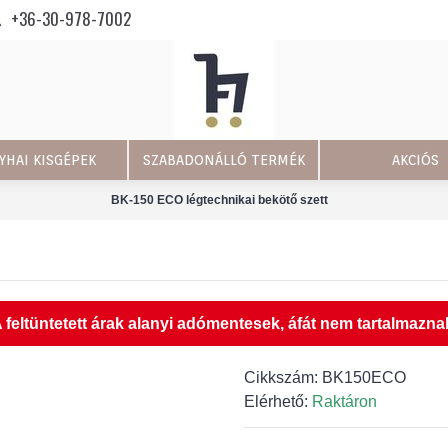
+36-30-978-7002
YHAI KISGÉPEK
SZABADONÁLLÓ TERMÉK
AKCIÓS
BK-150 ECO légtechnikai bekötő szett
 feltüntetett árak alanyi adómentesek, áfát nem tartalmazna
Cikkszám:
BK150ECO
Elérhető:
Raktáron