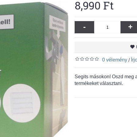
8,990 Ft
-
+
0 vélemény
Ír
/
Segits másokon! Oszd meg a 
termékeket választani.