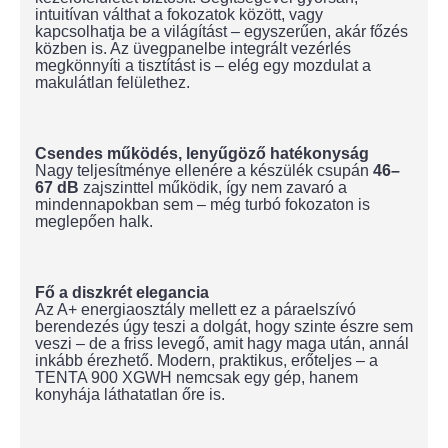
intuitívan válthat a fokozatok között, vagy
kapcsolhatja be a világítást – egyszerűen, akár főzés
közben is. Az üvegpanelbe integrált vezérlés
megkönnyíti a tisztítást is – elég egy mozdulat a
makulátlan felülethez.
Csendes működés, lenyűgöző hatékonyság
Nagy teljesítménye ellenére a készülék csupán
46–
67 dB
zajszinttel működik, így nem zavaró a
mindennapokban sem – még turbó fokozaton is
meglepően halk.
Fő a diszkrét elegancia
Az A+ energiaosztály mellett ez a páraelszívó
berendezés úgy teszi a dolgát, hogy szinte észre sem
veszi – de a friss levegő, amit hagy maga után, annál
inkább érezhető. Modern, praktikus, erőteljes – a
TENTA 900 XGWH nemcsak egy gép, hanem
konyhája láthatatlan őre is.