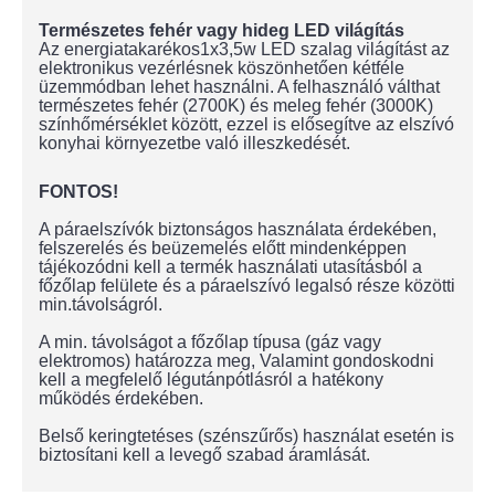
Természetes fehér vagy hideg LED világítás
Az energiatakarékos
1x3,5w LED szalag
világítást az
elektronikus vezérlésnek köszönhetően kétféle
üzemmódban lehet használni. A felhasználó válthat
természetes fehér (2700K) és meleg fehér (3000K)
színhőmérséklet között, ezzel is elősegítve az elszívó
konyhai környezetbe való illeszkedését.
FONTOS!
A páraelszívók biztonságos használata érdekében,
felszerelés és beüzemelés előtt mindenképpen
tájékozódni kell a termék használati utasításból a
főzőlap felülete és a páraelszívó legalsó része közötti
min.távolságról.
A min. távolságot a főzőlap típusa (gáz vagy
elektromos) határozza meg, Valamint gondoskodni
kell a megfelelő légutánpótlásról a hatékony
működés érdekében.
Belső keringtetéses (szénszűrős) használat esetén is
biztosítani kell a levegő szabad áramlását.