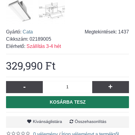
Gyártó:
Cata
Megtekintések: 1437
Cikkszám:
02189005
Elérhető:
Szállítás 3-4 hét
329,990 Ft
-
+
KOSÁRBA TESZ
Kívánságlistára
Összehasonlítás
0 vélemény
Írjon véleményt a termékről
/