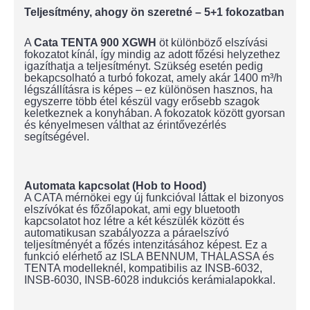
Teljesítmény, ahogy ön szeretné – 5+1 fokozatban
A
Cata TENTA 900 XGWH
öt különböző elszívási
fokozatot kínál, így mindig az adott főzési helyzethez
igazíthatja a teljesítményt. Szükség esetén pedig
bekapcsolható a turbó fokozat, amely akár 1400 m³/h
légszállításra is képes – ez különösen hasznos, ha
egyszerre több étel készül vagy erősebb szagok
keletkeznek a konyhában. A fokozatok között gyorsan
és kényelmesen válthat az érintővezérlés
segítségével.
Automata kapcsolat (
Hob to Hood)
A CATA mérnökei egy új funkcióval láttak el bizonyos
elszívókat és főzőlapokat, ami egy bluetooth
kapcsolatot hoz létre a két készülék között és
automatikusan szabályozza a páraelszívó
teljesítményét a főzés intenzitásához képest. Ez a
funkció elérhető az ISLA BENNUM, THALASSA és
TENTA modelleknél, kompatibilis az INSB-6032,
INSB-6030, INSB-6028 indukciós kerámialapokkal.