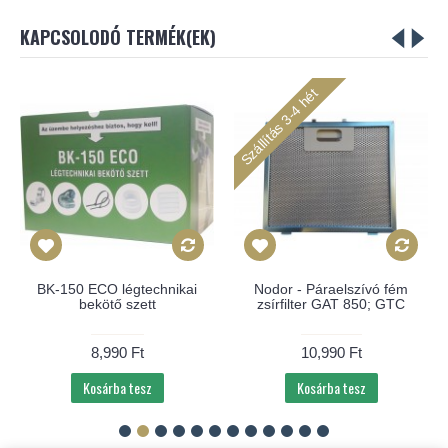
KAPCSOLODÓ TERMÉK(EK)
Szállítás 3-4 hét
BK-150 ECO légtechnikai
Nodor - Páraelszívó fém
bekötő szett
zsírfilter GAT 850; GTC
8,990 Ft
10,990 Ft
Kosárba tesz
Kosárba tesz