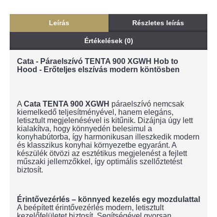
Leírás
Részletes leírás
Értékelések (0)
Cata - Páraelszívó TENTA 900 XGWH Hob to
Hood - Erőteljes elszívás modern köntösben
A
Cata TENTA 900 XGWH
páraelszívó nemcsak
kiemelkedő teljesítményével, hanem elegáns,
letisztult megjelenésével is kitűnik. Dizájnja úgy lett
kialakítva, hogy könnyedén belesimul a
konyhabútorba, így harmonikusan illeszkedik modern
és klasszikus konyhai környezetbe egyaránt. A
készülék ötvözi az esztétikus megjelenést a fejlett
műszaki jellemzőkkel, így optimális szellőztetést
biztosít.
Érintővezérlés – könnyed kezelés egy mozdulattal
A beépített érintővezérlés modern, letisztult
kezelőfelületet biztosít. Segítségével gyorsan,