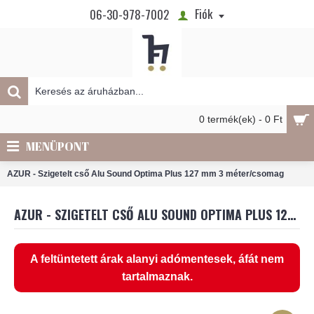
Fiók
06-30-978-7002
0 termék(ek) - 0 Ft
MENÜPONT
AZUR - Szigetelt cső Alu Sound Optima Plus 127 mm 3 méter/csomag
AZUR - SZIGETELT CSŐ ALU SOUND OPTIMA PLUS 127 MM 3 MÉTER/CSOMAG
A feltüntetett árak alanyi adómentesek, áfát nem
tartalmaznak.