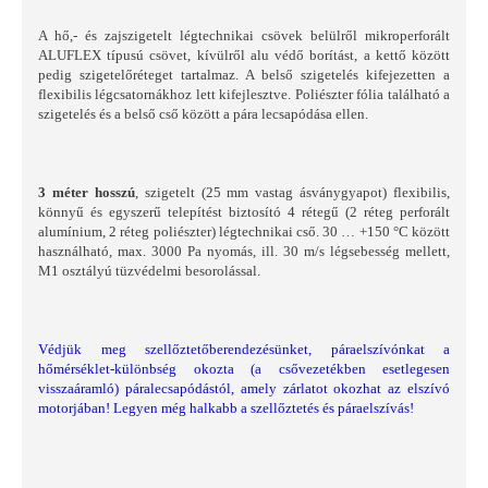
A hő,- és zajszigetelt légtechnikai csövek belülről mikroperforált
ALUFLEX típusú csövet, kívülről alu védő borítást, a kettő között
pedig szigetelőréteget tartalmaz. A belső szigetelés kifejezetten a
flexibilis légcsatornákhoz lett kifejlesztve. Poliészter fólia található a
szigetelés és a belső cső között a pára lecsapódása ellen.
3 méter hosszú
, szigetelt (25 mm vastag ásványgyapot) flexibilis,
könnyű és egyszerű telepítést biztosító 4 rétegű (2 réteg perforált
alumínium, 2 réteg poliészter) légtechnikai cső. 30 … +150 °C között
használható, max. 3000 Pa nyomás, ill. 30 m/s légsebesség mellett,
M1 osztályú tüzvédelmi besorolással.
Védjük meg szellőztetőberendezésünket, páraelszívónkat a
hőmérséklet-különbség okozta (a csővezetékben esetlegesen
visszaáramló) páralecsapódástól, amely zárlatot okozhat az elszívó
motorjában! Legyen még halkabb a szellőztetés és páraelszívás!