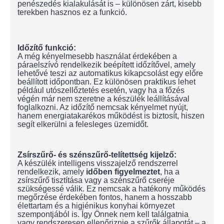
penészedés kialakulását is – különösen zárt, kisebb
terekben hasznos ez a funkció.
Időzítő funkció:
A még kényelmesebb használat érdekében a
páraelszívó rendelkezik beépített időzítővel, amely
lehetővé teszi az automatikus kikapcsolást egy előre
beállított időpontban. Ez különösen praktikus lehet
például utószellőztetés esetén, vagy ha a főzés
végén már nem szeretne a készülék leállításával
foglalkozni. Az időzítő nemcsak kényelmet nyújt,
hanem energiatakarékos működést is biztosít, hiszen
segít elkerülni a felesleges üzemidőt.
Zsírszűrő- és szénszűrő-telítettség kijelző:
A készülék intelligens visszajelző rendszerrel
rendelkezik, amely
időben figyelmeztet
, ha a
zsírszűrő tisztítása vagy a szénszűrő cseréje
szükségessé válik. Ez nemcsak a hatékony működés
megőrzése érdekében fontos, hanem a hosszabb
élettartam és a higiénikus konyhai környezet
szempontjából is. Így Önnek nem kell találgatnia
vagy rendszeresen ellenőriznie a szűrők állapotát – a