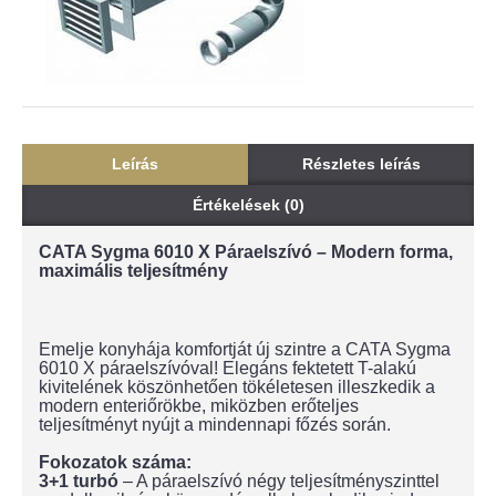
Leírás
Részletes leírás
Értékelések (0)
CATA Sygma 6010 X Páraelszívó – Modern forma,
maximális teljesítmény
Emelje konyhája komfortját új szintre a CATA Sygma
6010 X páraelszívóval! Elegáns fektetett T-alakú
kivitelének köszönhetően tökéletesen illeszkedik a
modern enteriőrökbe, miközben erőteljes
teljesítményt nyújt a mindennapi főzés során.
Fokozatok száma:
3+1 turbó
– A páraelszívó négy teljesítményszinttel