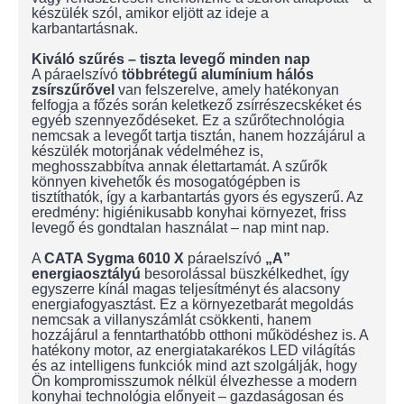
készülék szól, amikor eljött az ideje a
karbantartásnak.
Kiváló szűrés – tiszta levegő minden nap
A páraelszívó
többrétegű alumínium hálós
zsírszűrővel
van felszerelve, amely hatékonyan
felfogja a főzés során keletkező zsírrészecskéket és
egyéb szennyeződéseket. Ez a szűrőtechnológia
nemcsak a levegőt tartja tisztán, hanem hozzájárul a
készülék motorjának védelméhez is,
meghosszabbítva annak élettartamát. A szűrők
könnyen kivehetők és mosogatógépben is
tisztíthatók, így a karbantartás gyors és egyszerű. Az
eredmény: higiénikusabb konyhai környezet, friss
levegő és gondtalan használat – nap mint nap.
A
CATA Sygma 6010 X
páraelszívó
„A”
energiaosztályú
besorolással büszkélkedhet, így
egyszerre kínál magas teljesítményt és alacsony
energiafogyasztást. Ez a környezetbarát megoldás
nemcsak a villanyszámlát csökkenti, hanem
hozzájárul a fenntarthatóbb otthoni működéshez is. A
hatékony motor, az energiatakarékos LED világítás
és az intelligens funkciók mind azt szolgálják, hogy
Ön kompromisszumok nélkül élvezhesse a modern
konyhai technológia előnyeit – gazdaságosan és