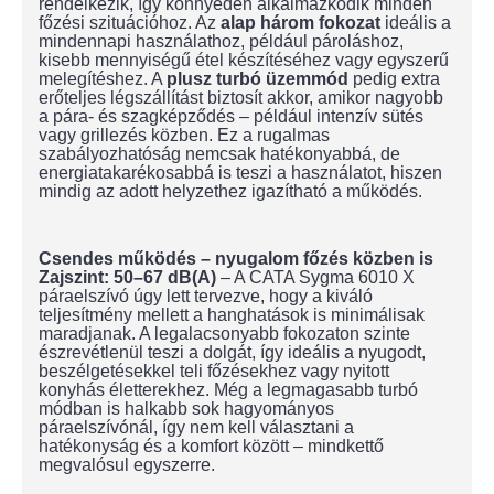
rendelkezik, így könnyedén alkalmazkodik minden
főzési szituációhoz. Az
alap három fokozat
ideális a
mindennapi használathoz, például pároláshoz,
kisebb mennyiségű étel készítéséhez vagy egyszerű
melegítéshez. A
plusz turbó üzemmód
pedig extra
erőteljes légszállítást biztosít akkor, amikor nagyobb
a pára- és szagképződés – például intenzív sütés
vagy grillezés közben. Ez a rugalmas
szabályozhatóság nemcsak hatékonyabbá, de
energiatakarékosabbá is teszi a használatot, hiszen
mindig az adott helyzethez igazítható a működés.
Csendes működés – nyugalom főzés közben is
Zajszint: 50–67 dB(A)
– A CATA Sygma 6010 X
páraelszívó úgy lett tervezve, hogy a kiváló
teljesítmény mellett a hanghatások is minimálisak
maradjanak. A legalacsonyabb fokozaton szinte
észrevétlenül teszi a dolgát, így ideális a nyugodt,
beszélgetésekkel teli főzésekhez vagy nyitott
konyhás életterekhez. Még a legmagasabb turbó
módban is halkabb sok hagyományos
páraelszívónál, így nem kell választani a
hatékonyság és a komfort között – mindkettő
megvalósul egyszerre.