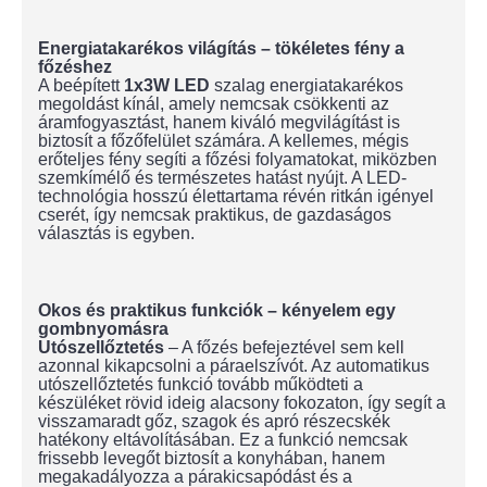
Energiatakarékos világítás – tökéletes fény a
főzéshez
A beépített
1x3W LED
szalag energiatakarékos
megoldást kínál, amely nemcsak csökkenti az
áramfogyasztást, hanem kiváló megvilágítást is
biztosít a főzőfelület számára. A kellemes, mégis
erőteljes fény segíti a főzési folyamatokat, miközben
szemkímélő és természetes hatást nyújt. A LED-
technológia hosszú élettartama révén ritkán igényel
cserét, így nemcsak praktikus, de gazdaságos
választás is egyben.
Okos és praktikus funkciók – kényelem egy
gombnyomásra
Utószellőztetés
– A főzés befejeztével sem kell
azonnal kikapcsolni a páraelszívót. Az automatikus
utószellőztetés funkció tovább működteti a
készüléket rövid ideig alacsony fokozaton, így segít a
visszamaradt gőz, szagok és apró részecskék
hatékony eltávolításában. Ez a funkció nemcsak
frissebb levegőt biztosít a konyhában, hanem
megakadályozza a párakicsapódást és a