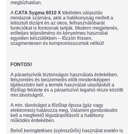
megbízhatóan.
A
CATA Sygma 6010 X
tökéletes választás
mindazok számára, akik a hatékonyság mellett a
letisztult dizájnt és az okos, felhasználóbarát
funkciókat is fontosnak tartják. Modern megjelenés,
erőteljes teljesítmény és kényelmes használat
egyetlen készülékben – főzzön frissen,
szagmentesen és kompromisszumok nélkül!
FONTOS!
A páraelszívók biztonságos használata érdekében,
felszerelés és beüzemelés előtt mindenképpen
tájékozódni kell a termék használati utasításból a
főzőlap felülete és a páraelszívó legalsó része közötti
min.távolságról.
A min. távolságot a főzőlap típusa (gáz vagy
elektromos) határozza meg, Valamint gondoskodni
kell a megfelelő légutánpótlásról a hatékony
működés érdekében.
Belső keringtetéses (szénszűrős) használat esetén is