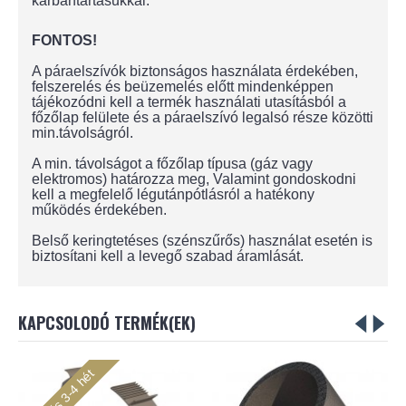
karbantartásukkal.
FONTOS!
A páraelszívók biztonságos használata érdekében,
felszerelés és beüzemelés előtt mindenképpen
tájékozódni kell a termék használati utasításból a
főzőlap felülete és a páraelszívó legalsó része közötti
min.távolságról.
A min. távolságot a főzőlap típusa (gáz vagy
elektromos) határozza meg, Valamint gondoskodni
kell a megfelelő légutánpótlásról a hatékony
működés érdekében.
Belső keringtetéses (szénszűrős) használat esetén is
biztosítani kell a levegő szabad áramlását.
KAPCSOLODÓ TERMÉK(EK)
Szállítás 3-4 hét