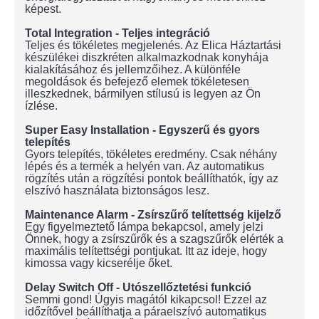
képest.
Total Integration - Teljes integráció
Teljes és tökéletes megjelenés. Az Elica Háztartási
készülékei diszkréten alkalmazkodnak konyhája
kialakításához és jellemzőihez. A különféle
megoldások és befejező elemek tökéletesen
illeszkednek, bármilyen stílusú is legyen az Ön
ízlése.
Super Easy Installation - Egyszerű és gyors
telepítés
Gyors telepítés, tökéletes eredmény. Csak néhány
lépés és a termék a helyén van. Az automatikus
rögzítés után a rögzítési pontok beállíthatók, így az
elszívó használata biztonságos lesz.
Maintenance Alarm - Zsírszűrő telítettség kijelző
Egy figyelmeztető lámpa bekapcsol, amely jelzi
Önnek, hogy a zsírszűrők és a szagszűrők elérték a
maximális telítettségi pontjukat. Itt az ideje, hogy
kimossa vagy kicserélje őket.
Delay Switch Off - Utószellőztetési funkció
Semmi gond! Úgyis magától kikapcsol! Ezzel az
időzítővel beállíthatja a páraelszívó automatikus