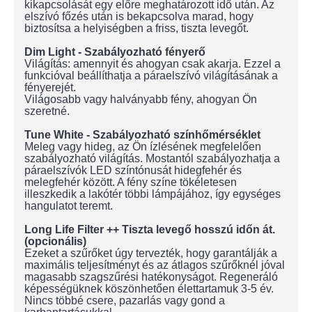
kikapcsolását egy előre meghatározott idő után. Az
elszívó főzés után is bekapcsolva marad, hogy
biztosítsa a helyiségben a friss, tiszta levegőt.
Dim Light - Szabályozható fényerő
Világítás: amennyit és ahogyan csak akarja. Ezzel a
funkcióval beállíthatja a páraelszívó világításának a
fényerejét.
Világosabb vagy halványabb fény, ahogyan Ön
szeretné.
Tune White - Szabályozható színhőmérséklet
Meleg vagy hideg, az Ön ízlésének megfelelően
szabályozható világítás. Mostantól szabályozhatja a
páraelszívók LED színtónusát hidegfehér és
melegfehér között. A fény színe tökéletesen
illeszkedik a lakótér többi lámpájához, így egységes
hangulatot teremt.
Long Life Filter ++ Tiszta levegő hosszú időn át.
(opcionális)
Ezeket a szűrőket úgy tervezték, hogy garantálják a
maximális teljesítményt és az átlagos szűrőknél jóval
magasabb szagszűrési hatékonyságot. Regeneráló
képességüknek köszönhetően élettartamuk 3-5 év.
Nincs többé csere, pazarlás vagy gond a