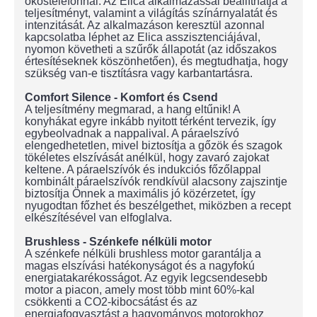
okostelefonnal. Az Elica alkalmazással beállíthatja a
teljesítményt, valamint a világítás színárnyalatát és
intenzitását. Az alkalmazáson keresztül azonnal
kapcsolatba léphet az Elica asszisztenciájával,
nyomon követheti a szűrők állapotát (az időszakos
értesítéseknek köszönhetően), és megtudhatja, hogy
szükség van-e tisztításra vagy karbantartásra.
Comfort Silence - Komfort és Csend
A teljesítmény megmarad, a hang eltűnik! A
konyhákat egyre inkább nyitott térként tervezik, így
egybeolvadnak a nappalival. A páraelszívó
elengedhetetlen, mivel biztosítja a gőzök és szagok
tökéletes elszívását anélkül, hogy zavaró zajokat
keltene. A páraelszívók és indukciós főzőlappal
kombinált páraelszívók rendkívül alacsony zajszintje
biztosítja Önnek a maximális jó közérzetet, így
nyugodtan főzhet és beszélgethet, miközben a recept
elkészítésével van elfoglalva.
Brushless - Szénkefe nélküli motor
A szénkefe nélküli brushless motor garantálja a
magas elszívási hatékonyságot és a nagyfokú
energiatakarékosságot. Az egyik legcsendesebb
motor a piacon, amely most több mint 60%-kal
csökkenti a CO2-kibocsátást és az
energiafogyasztást a hagyományos motorokhoz