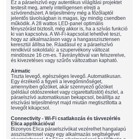
Ez a páraelszívó egy autentikus világítási projektet
testesít meg, amely intelligensen elrejti a
szívórendszert. A teljesítmény még a főzőlaptól
jelentős távolságban is magas, így mindig csendben
működik. A 28 wattos LED-panel optimális
fényszórást biztosít, még akkor is, ha a szívás funkció
ki van kapcsolva. A Wi-Fi-kapcsolat lehetővé teszi,
hogy az alkalmazáson vagy a hangasszisztensen
keresztül állítsa be. Ráadásul ez a páraelszívó
rendkívül sokoldalú: a szupervékony változat
mindössze 16 cm-es. Távirányítóval van felszerelve,
és kivezetéses vagy szűrős változatban kapható.
Airmatic
Tiszta levegő, egészséges levegő. Automatikusan.
Egy érzékelő a figyeli a levegőminőséget,
amennyiben gőzöket, akár szennyező gőzöket
(például oldószereket vagy cigarettafüstöt) észlel, a
páraelszívó automatikusan bekapcsol, beállítja az
elszívási teljesítményt majd miután megtisztította a
levegőt kikapcsol.
Connectivity - Wi-Fi csatlakozás és távvezérlés
Elica applikációval
Bizonyos Elica páraelszívókat vezérelhet hangalapú
asszisztenssel vagy egy alkalmazás segítségével