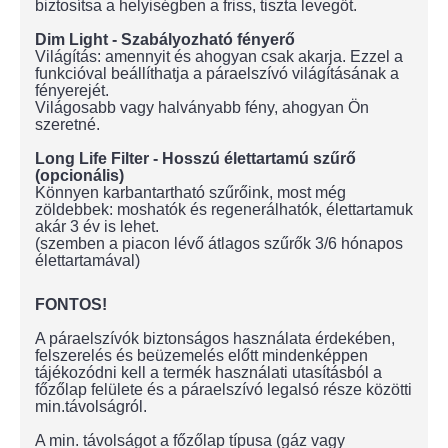
biztosítsa a helyiségben a friss, tiszta levegőt.
Dim Light - Szabályozható fényerő
Világítás: amennyit és ahogyan csak akarja. Ezzel a
funkcióval beállíthatja a páraelszívó világításának a
fényerejét.
Világosabb vagy halványabb fény, ahogyan Ön
szeretné.
Long Life Filter - Hosszú élettartamú szűrő
(opcionális)
Könnyen karbantartható szűrőink, most még
zöldebbek: moshatók és regenerálhatók, élettartamuk
akár 3 év is lehet.
(szemben a piacon lévő átlagos szűrők 3/6 hónapos
élettartamával)
FONTOS!
A páraelszívók biztonságos használata érdekében,
felszerelés és beüzemelés előtt mindenképpen
tájékozódni kell a termék használati utasításból a
főzőlap felülete és a páraelszívó legalsó része közötti
min.távolságról.
A min. távolságot a főzőlap típusa (gáz vagy