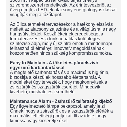
1000 m³/h kapacitással kiváló teljesítményű
szívórendszerrel rendelkezik. Az érintésvezérlőt az
üveg elrejti, a LED-ek alacsony energiafogyasztással
világítják meg a főzőlapot.
Az Elica termékei tervezésekor a hatékony elszívás
mellett az alacsony zajszintre és a világításra is nagy
hangsúlyt fektet. Készülékeinek eredetiségét a
formatervezés és a funkcionalitás különleges
szintézise adja, mely új szintre emeli a mindennapi
felhasználói élményt. Innovatív megoldásainak
köszönhetően nincs szükség kompromisszumokra.
Easy to Maintain - A tökéletes páraelszívó
egyszerű karbantartással
A megfelelő karbantartás és a maximális higiénia,
biztosítja a készülék hosszabb élettartamát. A
modelleket úgy tervezték, hogy megkönnyítsék a
zsírszűrők és szagszűrők cseréjét. Mindegyik
kivehető, mosható és cserélhető.
Maintenance Alarm - Zsírszűrő telítettség kijelző
Egy figyelmeztető lámpa bekapcsol, amely jelzi
Önnek, hogy a zsírszűrők és a szagszűrők elérték a
maximális telítettségi pontjukat. Itt az ideje, hogy
kimossa vagy kicserélje őket.