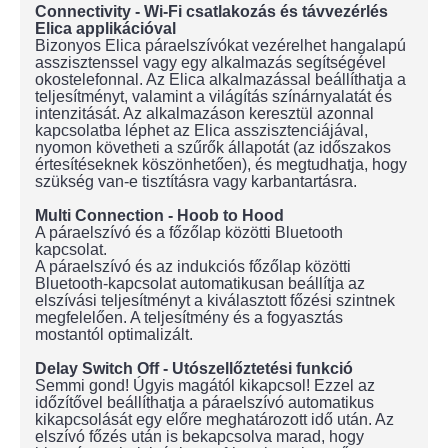
Connectivity - Wi-Fi csatlakozás és távvezérlés
Elica applikációval
Bizonyos Elica páraelszívókat vezérelhet hangalapú
asszisztenssel vagy egy alkalmazás segítségével
okostelefonnal. Az Elica alkalmazással beállíthatja a
teljesítményt, valamint a világítás színárnyalatát és
intenzitását. Az alkalmazáson keresztül azonnal
kapcsolatba léphet az Elica asszisztenciájával,
nyomon követheti a szűrők állapotát (az időszakos
értesítéseknek köszönhetően), és megtudhatja, hogy
szükség van-e tisztításra vagy karbantartásra.
Multi Connection - Hoob to Hood
A páraelszívó és a főzőlap közötti Bluetooth
kapcsolat.
A páraelszívó és az indukciós főzőlap közötti
Bluetooth-kapcsolat automatikusan beállítja az
elszívási teljesítményt a kiválasztott főzési szintnek
megfelelően. A teljesítmény és a fogyasztás
mostantól optimalizált.
Delay Switch Off - Utószellőztetési funkció
Semmi gond! Úgyis magától kikapcsol! Ezzel az
időzítővel beállíthatja a páraelszívó automatikus
kikapcsolását egy előre meghatározott idő után. Az
elszívó főzés után is bekapcsolva marad, hogy