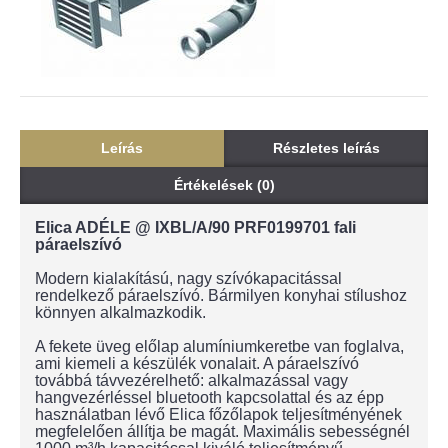
Leírás
Részletes leírás
Értékelések (0)
Elica ADÉLE @ IXBL/A/90 PRF0199701 fali
páraelszívó
Modern kialakítású, nagy szívókapacitással
rendelkező páraelszívó. Bármilyen konyhai stílushoz
könnyen alkalmazkodik.
A fekete üveg előlap alumíniumkeretbe van foglalva,
ami kiemeli a készülék vonalait. A páraelszívó
továbbá távvezérelhető: alkalmazással vagy
hangvezérléssel bluetooth kapcsolattal és az épp
használatban lévő Elica főzőlapok teljesítményének
megfelelően állítja be magát. Maximális sebességnél