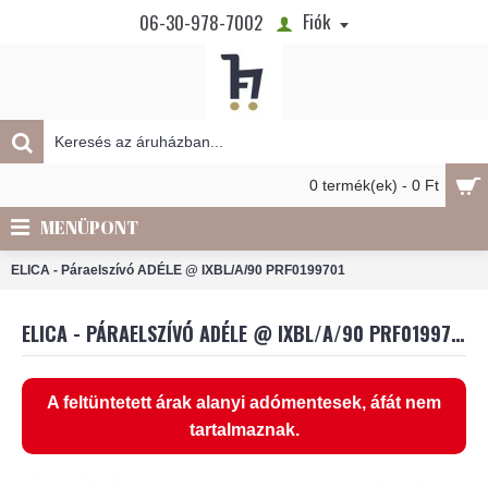
Fiók
06-30-978-7002
0 termék(ek) - 0 Ft
MENÜPONT
ELICA - Páraelszívó ADÉLE @ IXBL/A/90 PRF0199701
ELICA - PÁRAELSZÍVÓ ADÉLE @ IXBL/A/90 PRF0199701
A feltüntetett árak alanyi adómentesek, áfát nem
tartalmaznak.