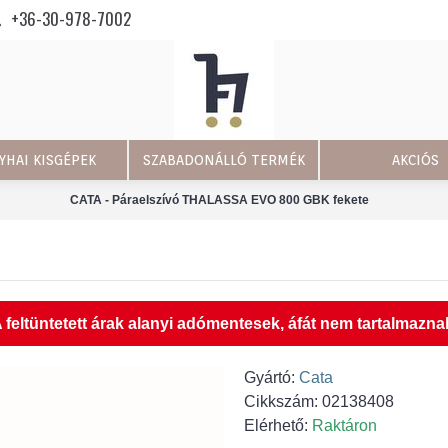
+36-30-978-7002
YHAI KISGÉPEK
SZABADONÁLLÓ TERMÉK
AKCIÓS
CATA - Páraelszívó THALASSA EVO 800 GBK fekete
 feltüntetett árak alanyi adómentesek, áfát nem tartalmazna
Gyártó:
Cata
Cikkszám:
02138408
Elérhető:
Raktáron