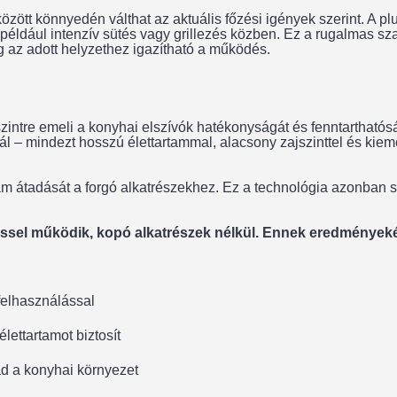
özött könnyedén válthat az aktuális főzési igények szerint. A pl
– például intenzív sütés vagy grillezés közben. Ez a rugalmas
g az adott helyzethez igazítható a működés.
intre emeli a konyhai elszívók hatékonyságát és fenntarthatósá
– mindezt hosszú élettartammal, alacsony zajszinttel és kiem
 átadását a forgó alkatrészekhez. Ez a technológia azonban sú
éssel működik, kopó alkatrészek nélkül. Ennek eredmények
felhasználással
lettartamot biztosít
ad a konyhai környezet