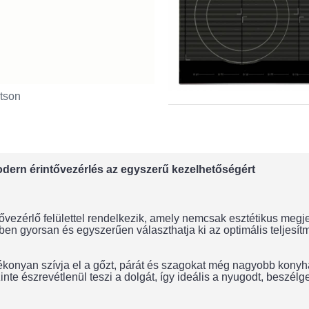
tson
dern érintővezérlés az egyszerű kezelhetőségért
érlő felülettel rendelkezik, amely nemcsak esztétikus megjel
ben gyorsan és egyszerűen választhatja ki az optimális teljesítm
tékonyan szívja el a gőzt, párát és szagokat még nagyobb konyhá
te észrevétlenül teszi a dolgát, így ideális a nyugodt, beszélg