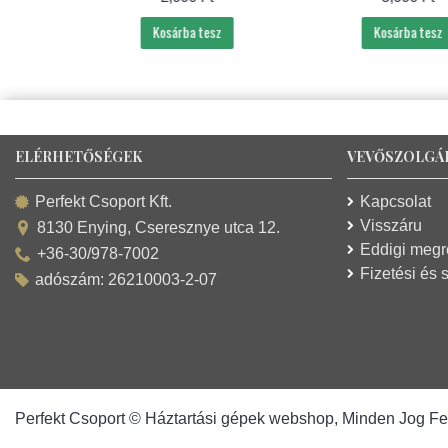
Kosárba tesz
Kosárba tesz
ELÉRHETŐSÉGEK
VEVŐSZOLGÁ
Kapcsolat
Perfekt Csoport Kft.
Visszáru
8130 Enying, Cseresznye utca 12.
Eddigi meg
+36-30/978-7002
Fizetési és s
adószám: 26210003-2-07
Perfekt Csoport © Háztartási gépek webshop, Minden Jog Fe