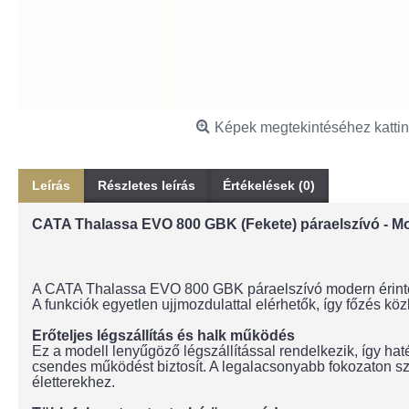
Képek megtekintéséhez kattin
Leírás
Részletes leírás
Értékelések (0)
CATA Thalassa EVO 800 GBK (Fekete) páraelszívó - Mo
A CATA Thalassa EVO 800 GBK páraelszívó modern érintővez
A funkciók egyetlen ujjmozdulattal elérhetők, így főzés köz
Erőteljes légszállítás és halk működés
Ez a modell lenyűgöző légszállítással rendelkezik, így ha
csendes működést biztosít. A legalacsonyabb fokozaton szin
életterekhez.