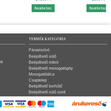
Kosárba tesz
Kosárba tesz
TERMÉK KATEGÓRIA
Páraelszívó
Beépíthető sütő
ek
Beépíthető mikró
Beépíthető mosogatógép
Mosogatótálca
Csaptelep
Beépíthető borhűtő
Beépíthető sütő szett