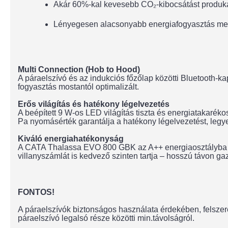
Akár 60%-kal kevesebb CO₂-kibocsátást produk
Lényegesen alacsonyabb energiafogyasztás mell
Multi Connection (Hob to Hood)
A páraelszívó és az indukciós főzőlap közötti Bluetooth-kap
fogyasztás mostantól optimalizált.
Erős világítás és hatékony légelvezetés
A beépített 9 W-os LED világítás tiszta és energiatakarékos
Pa nyomásérték garantálja a hatékony légelvezetést, legye
Kiváló energiahatékonyság
A CATA Thalassa EVO 800 GBK az A++ energiaosztályba tar
villanyszámlát is kedvező szinten tartja – hosszú távon
FONTOS!
A páraelszívók biztonságos használata érdekében, felszere
páraelszívó legalsó része közötti min.távolságról.