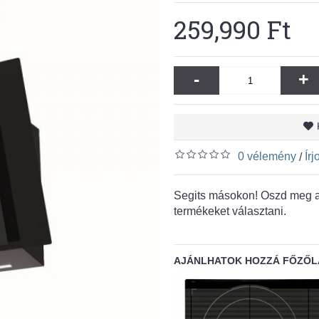
259,990 Ft
-
+
0 vélemény
Ír
/
Segits másokon! Oszd meg a 
termékeket választani.
AJÁNLHATOK HOZZÁ FŐZŐL