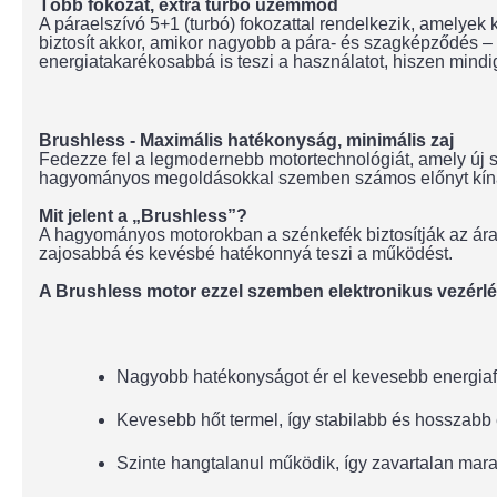
Több fokozat, extra turbó üzemmód
A páraelszívó 5+1 (turbó) fokozattal rendelkezik, amelyek k
biztosít akkor, amikor nagyobb a pára- és szagképződés 
energiatakarékosabbá is teszi a használatot, hiszen mindi
Brushless - Maximális hatékonyság, minimális zaj
Fedezze fel a legmodernebb motortechnológiát, amely új sz
hagyományos megoldásokkal szemben számos előnyt kínál 
Mit jelent a „Brushless”?
A hagyományos motorokban a szénkefék biztosítják az áram
zajosabbá és kevésbé hatékonnyá teszi a működést.
A Brushless motor ezzel szemben elektronikus vezérl
Nagyobb hatékonyságot ér el kevesebb energia
Kevesebb hőt termel, így stabilabb és hosszabb é
Szinte hangtalanul működik, így zavartalan mar