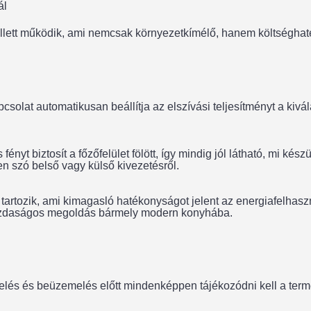
ál
ett működik, ami nemcsak környezetkímélő, hanem költséghaté
csolat automatikusan beállítja az elszívási teljesítményt a kivál
 fényt biztosít a főzőfelület fölött, így mindig jól látható, mi
n szó belső vagy külső kivezetésről.
tozik, ami kimagasló hatékonyságot jelent az energiafelhaszná
 gazdaságos megoldás bármely modern konyhába.
lés és beüzemelés előtt mindenképpen tájékozódni kell a termék