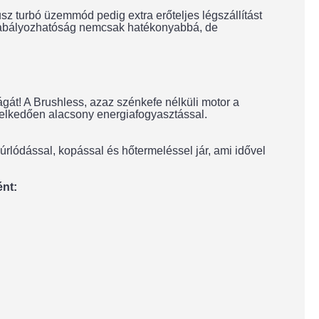
usz turbó üzemmód pedig extra erőteljes légszállítást
 szabályozhatóság nemcsak hatékonyabbá, de
gát! A Brushless, azaz szénkefe nélküli motor a
elkedően alacsony energiafogyasztással.
rlódással, kopással és hőtermeléssel jár, ami idővel
ént: