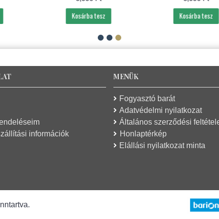
Kosárba tesz
Kosárba tesz
LAT
MENÜK
Fogyasztó barát
Adatvédelmi nyilatkozat
rendeléseim
Általános szerződési feltétel
zállítási információk
Honlaptérkép
Elállási nyilatkozat minta
nntartva.