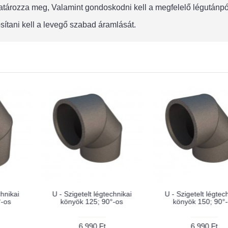
 határozza meg, Valamint gondoskodni kell a megfelelő légután
sítani kell a levegő szabad áramlását.
AZUR - Légtechnikai
ragasztószalag 48 mm x 30
méter
U - Szigetelt légtechnikai cső
150 L=2000 mm
27,990 Ft
1,990 Ft