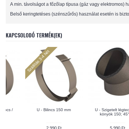
A min. távolságot a főzőlap típusa (gáz vagy elektromos)
Belső keringtetéses (szénszűrős) használat esetén is bizto
KAPCSOLODÓ TERMÉK(EK)
U - Szigetelt légtechnikai
U - Szigetelt légtechnikai
könyök 125; 90°-os
könyök 150; 90°-os
6,990 Ft
6,990 Ft