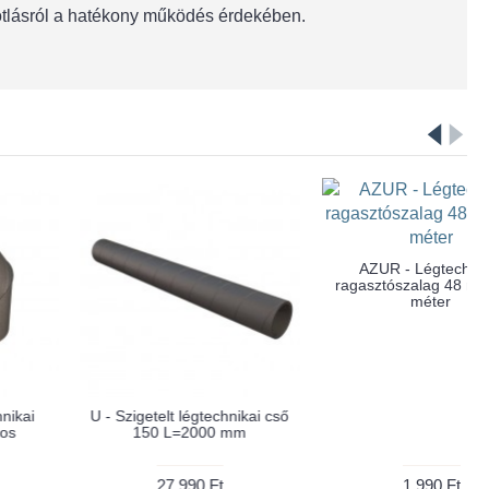
pótlásról a hatékony működés érdekében.
-11%
-11%
AZUR - Flexibilis cső Alu
AZUR - Szigetelt cső Alu
Basic 152 mm 3
Sound Optima Plus 152 mm
méter/csomag
3 méter/csomag
2,390 Ft
7,990 Ft
2,690 Ft
8,990 Ft