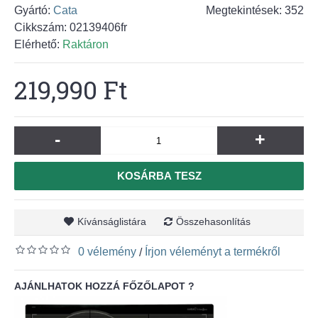
Gyártó:
Cata
Megtekintések: 352
Cikkszám:
02139406fr
Elérhető:
Raktáron
219,990 Ft
-
+
KOSÁRBA TESZ
Kívánságlistára
Összehasonlítás
0 vélemény
Írjon véleményt a termékről
/
AJÁNLHATOK HOZZÁ FŐZŐLAPOT ?