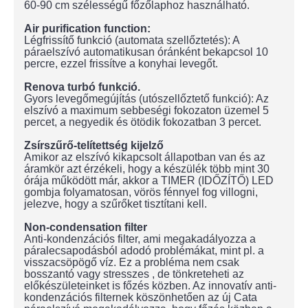
60-90 cm szélességű főzőlaphoz használható.
Air purification function:
Légfrissítő funkció (automata szellőztetés): A
páraelszívó automatikusan óránként bekapcsol 10
percre, ezzel frissítve a konyhai levegőt.
Renova turbó funkció.
Gyors levegőmegújítás (utószellőztető funkció): Az
elszívó a maximum sebbeségi fokozaton üzemel 5
percet, a negyedik és ötödik fokozatban 3 percet.
Zsírszűrő-telítettség kijelző
Amikor az elszívó kikapcsolt állapotban van és az
áramkör azt érzékeli, hogy a készülék több mint 30
órája működött már, akkor a TIMER (IDŐZÍTŐ) LED
gombja folyamatosan, vörös fénnyel fog villogni,
jelezve, hogy a szűrőket tisztítani kell.
Non-condensation filter
Anti-kondenzációs filter, ami megakadályozza a
páralecsapodásból adodó problémákat, mint pl. a
visszacsöpögő víz. Ez a probléma nem csak
bosszantó vagy stresszes , de tönkreteheti az
előkészületeinket is főzés közben. Az innovatív anti-
kondenzációs filternek köszönhetően az új Cata