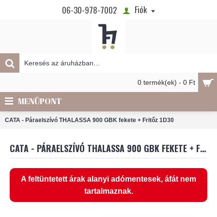
Fiók
06-30-978-7002
0 termék(ek) - 0 Ft
MENÜPONT
CATA - Páraelszívó THALASSA 900 GBK fekete + Fritőz 1D30
CATA - PÁRAELSZÍVÓ THALASSA 900 GBK FEKETE + FRITŐZ 1D30
A feltüntetett árak alanyi adómentesek, áfát nem
tartalmaznak.