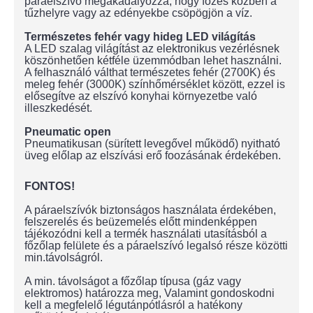
páraelszívó megakadályozza, hogy főzés közben a
tűzhelyre vagy az edényekbe csöpögjön a víz.
Természetes fehér vagy hideg LED világítás
A LED szalag világítást az elektronikus vezérlésnek
köszönhetően kétféle üzemmódban lehet használni.
A felhasználó válthat természetes fehér (2700K) és
meleg fehér (3000K) színhőmérséklet között, ezzel is
elősegítve az elszívó konyhai környezetbe való
illeszkedését.
Pneumatic open
Pneumatikusan (sürített levegővel működő) nyitható
üveg előlap az elszívási erő foozásának érdekében.
FONTOS!
A páraelszívók biztonságos használata érdekében,
felszerelés és beüzemelés előtt mindenképpen
tájékozódni kell a termék használati utasításból a
főzőlap felülete és a páraelszívó legalsó része közötti
min.távolságról.
A min. távolságot a főzőlap típusa (gáz vagy
elektromos) határozza meg, Valamint gondoskodni
kell a megfelelő légutánpótlásról a hatékony