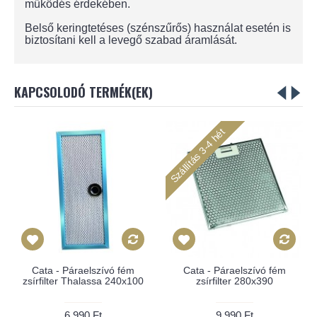
működés érdekében.
Belső keringtetéses (szénszűrős) használat esetén is
biztosítani kell a levegő szabad áramlását.
KAPCSOLODÓ TERMÉK(EK)
Szállítás 3-4 hét
Cata - Páraelszívó fém
Cata - Páraelszívó fém
zsírfilter Thalassa 240x100
zsírfilter 280x390
6,990 Ft
9,990 Ft