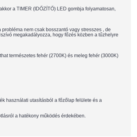
ár, akkor a TIMER (IDŐZÍTŐ) LED gombja folyamatosan,
 a probléma nem csak bosszantó vagy stresszes , de
aelszívó megakadályozza, hogy főzés közben a tűzhelyre
lthat természetes fehér (2700K) és meleg fehér (3000K)
 használati utasításból a főzőlap felülete és a
pótlásról a hatékony működés érdekében.