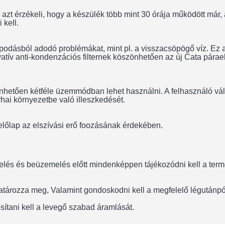
r azt érzékeli, hogy a készülék több mint 30 órája működött m
 kell.
podásból adodó problémákat, mint pl. a visszacsöpögő víz. Ez
ovatív anti-kondenzációs filternek köszönhetően az új Cata pár
önhetően kétféle üzemmódban lehet használni. A felhasználó vá
yhai környezetbe való illeszkedését.
előlap az elszívási erő foozásának érdekében.
lés és beüzemelés előtt mindenképpen tájékozódni kell a termék
 határozza meg, Valamint gondoskodni kell a megfelelő légután
sítani kell a levegő szabad áramlását.