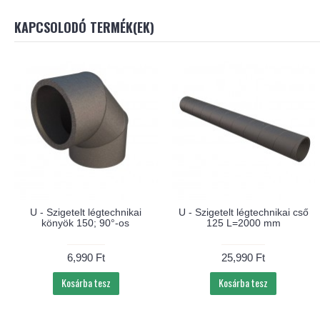
KAPCSOLODÓ TERMÉK(EK)
U - Szigetelt légtechnikai
U - Szigetelt légtechnikai cső
könyök 150; 90°-os
125 L=2000 mm
6,990 Ft
25,990 Ft
Kosárba tesz
Kosárba tesz