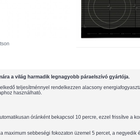
tson
mára a világ harmadik legnagyobb páraelszívó gyártója.
kedő teljesítménnyel rendelkezzen alacsony energiafogyasztás
aphoz használható.
automatikusan óránként bekapcsol 10 percre, ezzel frissítve a ko
ó a maximum sebbeségi fokozaton üzemel 5 percet, a negyedik é