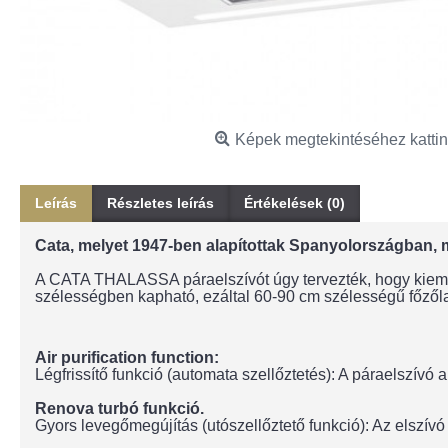
Képek megtekintéséhez kattin
Leírás
Részletes leírás
Értékelések (0)
Cata, melyet 1947-ben alapítottak Spanyolországban, 
A CATA THALASSA páraelszívót úgy tervezték, hogy kiemel
szélességben kapható, ezáltal 60-90 cm szélességű főzől
Air purification function:
Légfrissítő funkció (automata szellőztetés): A páraelszívó 
Renova turbó funkció.
Gyors levegőmegújítás (utószellőztető funkció): Az elszív