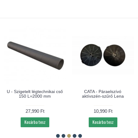
U - Szigetelt légtechnikai cső
CATA - Páraelszívó
150 L=2000 mm
aktívszén-szűrő Lena
27,990 Ft
10,990 Ft
Kosárba tesz
Kosárba tesz