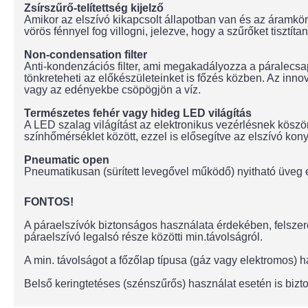
Zsírszűrő-telítettség kijelző
Amikor az elszívó kikapcsolt állapotban van és az áramkö
vörös fénnyel fog villogni, jelezve, hogy a szűrőket tisztítani
Non-condensation filter
Anti-kondenzációs filter, ami megakadályozza a páralecsa
tönkreteheti az előkészületeinket is főzés közben. Az inn
vagy az edényekbe csöpögjön a víz.
Természetes fehér vagy hideg LED világítás
A LED szalag világítást az elektronikus vezérlésnek kösz
színhőmérséklet között, ezzel is elősegítve az elszívó kon
Pneumatic open
Pneumatikusan (sürített levegővel működő) nyitható üveg 
FONTOS!
A páraelszívók biztonságos használata érdekében, felszere
páraelszívó legalsó része közötti min.távolságról.
A min. távolságot a főzőlap típusa (gáz vagy elektromos)
Belső keringtetéses (szénszűrős) használat esetén is bizto