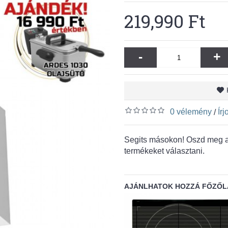
219,990 Ft
-
+
0 vélemény
Ír
/
Segits másokon! Oszd meg a 
termékeket választani.
AJÁNLHATOK HOZZÁ FŐZŐL