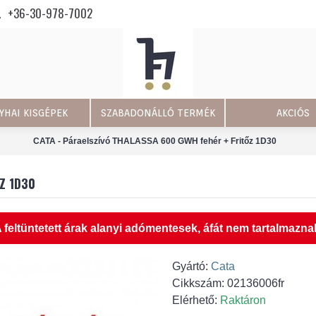
+36-30-978-7002
YHAI KISGÉPEK
SZABADONÁLLÓ TERMÉK
AKCIÓS
CATA - Páraelszívó THALASSA 600 GWH fehér + Fritőz 1D30
Z 1D30
 feltüntetett árak alanyi adómentesek, áfát nem tartalmazna
Gyártó:
Cata
Cikkszám:
02136006fr
Elérhető:
Raktáron