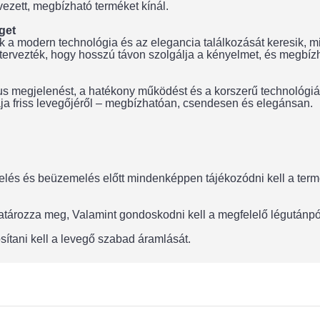
vezett, megbízható terméket kínál.
get
 a modern technológia és az elegancia találkozását keresik, m
 tervezték, hogy hosszú távon szolgálja a kényelmet, és megbíz
ikus megjelenést, a hatékony működést és a korszerű technológ
a friss levegőjéről – megbízhatóan, csendesen és elegánsan.
lés és beüzemelés előtt mindenképpen tájékozódni kell a termék
 határozza meg, Valamint gondoskodni kell a megfelelő légután
sítani kell a levegő szabad áramlását.