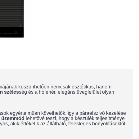
ormájának köszönhetően nemcsak esztétikus, hanem
m széles
ség és a hófehér, elegáns üvegfelület olyan
tások egyértelműen követhetők, így a páraelszívó kezelése
ó üzemmód
lehetővé teszi, hogy a készülék teljesítménye
s, akik értékelik az átlátható, felesleges bonyolításoktól