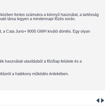
iközben fontos számukra a könnyű használat, a tartósság
ható társa legyen a mindennapi főzés során.
iát, a Cata Juno+ 9000 GWH kiváló döntés. Egy olyan
 használati utasításból a főzőlap felülete és a
pótlásról a hatékony működés érdekében.