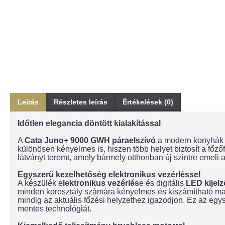
Leírás
Részletes leírás
Értékelések (0)
Időtlen elegancia döntött kialakítással
A
Cata Juno+ 9000 GWH páraelszívó
a modern konyhák e
különösen kényelmes is, hiszen több helyet biztosít a főzőf
látványt teremt, amely bármely otthonban új szintre emeli a
Egyszerű kezelhetőség elektronikus vezérléssel
A készülék e
lektronikus vezérlés
e és digitális
LED kijelz
minden korosztály számára kényelmes és kiszámítható m
mindig az aktuális főzési helyzethez igazodjon. Ez az egys
mentes technológiát.