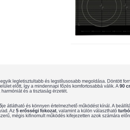
gyik legletisztultabb és legstílusosabb megoldása. Döntött f
elület előtt, így a mindennapi főzés komfortosabbá válik. A
90 c
 harmóniát és a tisztaság érzetét.
ő
je átlátható és könnyen értelmezhető működést kínál. A beállí
arad. Az
5 erősségi fokozat
, valamint a külön választható
turb
zerű, mégis kifinomult működés kifejezetten azok számára előnyö