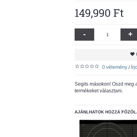
149,990 Ft
-
+
0 vélemény
Ír
/
Segits másokon! Oszd meg a 
termékeket választani.
AJÁNLHATOK HOZZÁ FŐZŐL