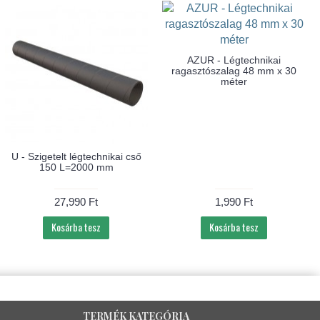
AZUR - Légtechnikai
ragasztószalag 48 mm x 30
méter
U - Szigetelt légtechnikai cső
150 L=2000 mm
27,990 Ft
1,990 Ft
Kosárba tesz
Kosárba tesz
TERMÉK KATEGÓRIA