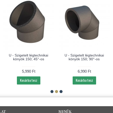
U - Szigetelt légtechnikai
U - Szigetelt légtechnikai
könyök 150; 45°-os
könyök 150; 90°-os
5,990 Ft
6,990 Ft
Kosárba tesz
Kosárba tesz
LAT
MENÜK