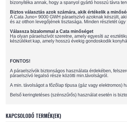
bizonyítéka annak, hogy a spanyol gyártó hosszú távra ter
Biztos választás azok számára, akik értékelik a minősé
A Cata Juno+ 9000 GWH páraelszívó azoknak készült, akik
és az otthon levegőjének tisztasága. Minden részletét úgy
Válassza bizalommal a Cata minőséget
Ha olyan páraelszívót szeretne, amely egyesíti az esztét
készüléket kap, amely hosszú évekig gondoskodik konyháj
FONTOS!
A páraelszívók biztonságos használata érdekében, felszere
páraelszívó legalsó része közötti min.távolságról.
A min. távolságot a főzőlap típusa (gáz vagy elektromos)
Belső keringtetéses (szénszűrős) használat esetén is bizto
KAPCSOLODÓ TERMÉK(EK)