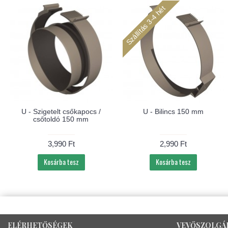
Szállítás 3-4 hét
U - Szigetelt csőkapocs /
U - Bilincs 150 mm
csőtoldó 150 mm
3,990 Ft
2,990 Ft
Kosárba tesz
Kosárba tesz
ELÉRHETŐSÉGEK
VEVŐSZOLGÁ