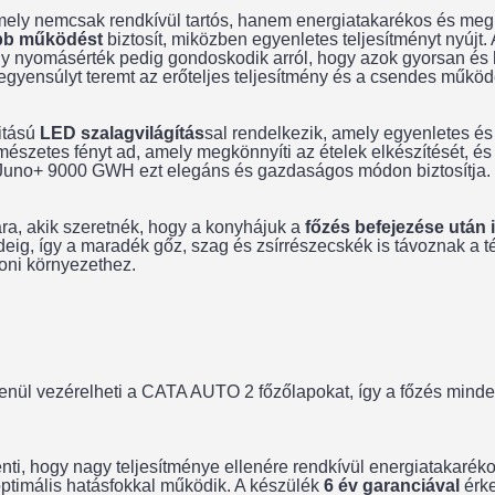
mely nemcsak rendkívül tartós, hanem energiatakarékos és meg
bb működést
biztosít, miközben egyenletes teljesítményt nyújt.
gy nyomásérték pedig gondoskodik arról, hogy azok gyorsan é
gyensúlyt teremt az erőteljes teljesítmény és a csendes működ
itású
LED szalagvilágítás
sal rendelkezik, amely egyenletes és k
mészetes fényt ad, amely megkönnyíti az ételek elkészítését, és
 a Juno+ 9000 GWH ezt elegáns és gazdaságos módon biztosítja.
a, akik szeretnék, hogy a konyhájuk a
főzés befejezése után 
ig, így a maradék gőz, szag és zsírrészecskék is távoznak a tér
honi környezethez.
lenül vezérelheti a CATA AUTO 2 főzőlapokat, így a főzés min
lenti, hogy nagy teljesítménye ellenére rendkívül energiatakarék
ptimális hatásfokkal működik. A készülék
6 év garanciával
érke