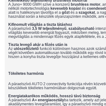
Kiemelkedő teljesítmény brushless motorral
A Juno+ 9000 GWH szíve a korszerű
brushless motor
, a
nélküli motortechnológia
kevesebb kopás
t és
csendese
alatt is hatékonyan távolítja el a
gőzt
és a
szagokat
, a na
használat során a készülék olyanzajszinten működik, ami e
Kifinomult világítás a tiszta látáshoz
A páraelszívó
3,5 W teljesítményű
,
szabályozható
intenz
világítás kevesebb energiát fogyaszt, miközben meleg, ter
megvilágítás a mindennapi főzés egyik alapfeltétele, és
Tiszta levegő akár a főzés után is
Az
utószellőztető
funkció különösen hasznos azok számár
végét követően automatikusan tovább működik egy rövid ide
hiszen a konyha tiszta levegője hozzájárul a kellemes ott
Tökéletes harmónia
A páraelszívó AUTO 2 connectivity funkciója révén közvet
készülékek tökéletes harmóniában dolgoznak együtt.
Energiatakarékos működés, hosszú távú biztonság
A páraelszívó
A+ energiaosztály
ba tartozik, amely azt je
akadálymentes levegőáramlást, így a páraelszívó mindig o