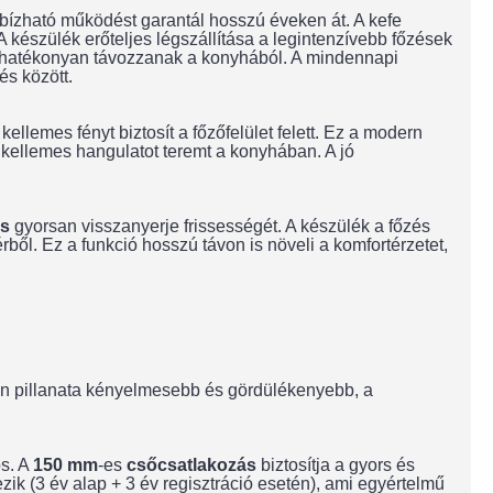
bízható működést garantál hosszú éveken át. A kefe
 A készülék erőteljes légszállítása a legintenzívebb főzések
s hatékonyan távozzanak a konyhából. A mindennapi
és között.
ellemes fényt biztosít a főzőfelület felett. Ez a modern
 kellemes hangulatot teremt a konyhában. A jó
is
gyorsan visszanyerje frissességét. A készülék a főzés
ből. Ez a funkció hosszú távon is növeli a komfortérzetet,
den pillanata kényelmesebb és gördülékenyebb, a
os. A
150 mm
-es
csőcsatlakozás
biztosítja a gyors és
zik (3 év alap + 3 év regisztráció esetén), ami egyértelmű