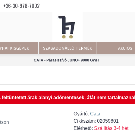
+36-30-978-7002
YHAI KISGÉPEK
SZABADONÁLLÓ TERMÉK
AKCIÓS
CATA - Páraelszívó JUNO+ 9000 GWH
 feltüntetett árak alanyi adómentesek, áfát nem tartalmazna
Gyártó:
Cata
Cikkszám:
02059801
tson
Elérhető:
Szállítás 3-4 hét