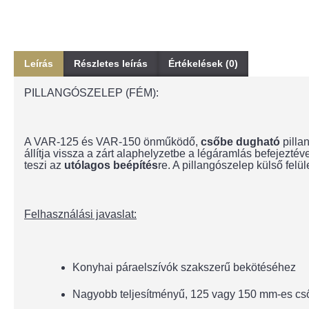
Leírás
Részletes leírás
Értékelések (0)
PILLANGÓSZELEP (FÉM):
A VAR-125 és VAR-150 önműködő,
csőbe dugható
pilla
állítja vissza a zárt alaphelyzetbe a légáramlás befejeztév
teszi az
utólagos beépítés
re. A pillangószelep külső felü
Felhasználási javaslat:
Konyhai páraelszívók szakszerű bekötéséhez
Nagyobb teljesítményű, 125 vagy 150 mm-es csőre