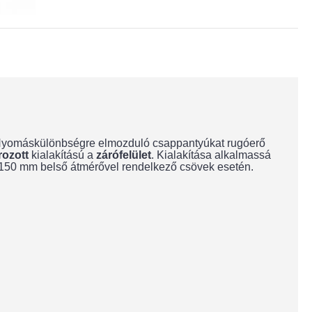
 Nyomáskülönbségre elmozduló csappantyúkat rugóerő
ozott
kialakítású a
zárófelület
. Kialakítása alkalmassá
7 - 150 mm belső átmérővel rendelkező csövek esetén.