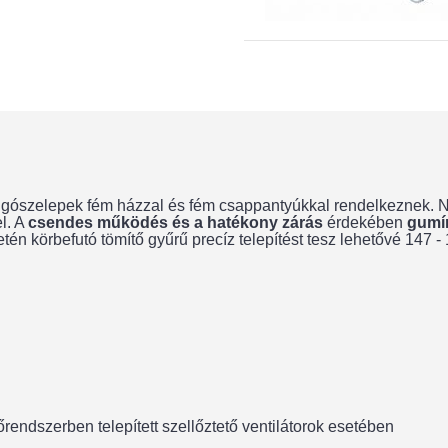
ngószelepek fém házzal és fém csappantyúkkal rendelkeznek.
el. A
csendes működés és a hatékony zárás
érdekében
gumír
letén körbefutó tömítő gyűrű precíz telepítést tesz lehetővé 14
ndszerben telepített szellőztető ventilátorok esetében