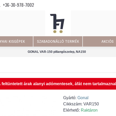
+36-30-978-7002
YHAI KISGÉPEK
SZABADONÁLLÓ TERMÉK
AKCIÓS
GONAL VAR-150 pillangószelep, NA150
 feltüntetett árak alanyi adómentesek, áfát nem tartalmazna
Gyártó:
Gonal
Cikkszám:
VAR150
Elérhető:
Raktáron