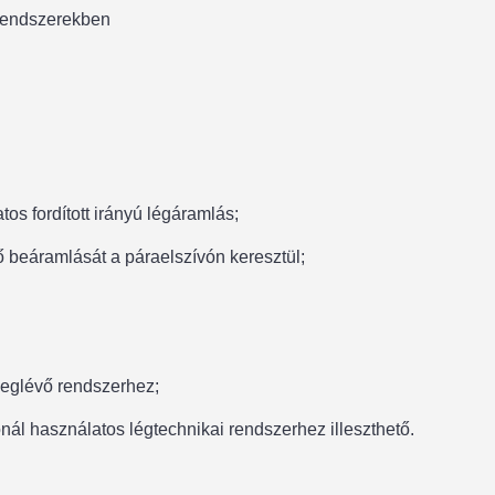
 rendszerekben
 fordított irányú légáramlás;
 beáramlását a páraelszívón keresztül;
 meglévő rendszerhez;
nál használatos légtechnikai rendszerhez illeszthető.