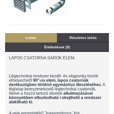
Leírás
Részletes leírás
Értékelések (0)
LAPOS CSATORNA SAROK ELEM:
Légtechnikai rendszer kezdő- és végpontja között
elhelyezhető
90°-os elem, lapos csatornák
derékszögben történő egymáshoz illesztéséhez.
A
téglalap keresztmetszetű légtechnikai csatornák,
illetve a hozzá tartozó idomok
alkalmazásával
könnyebben elburkolható / elrejthető a rendszer
alakítható ki.
A vele egyenértékű "hagyományos" kör