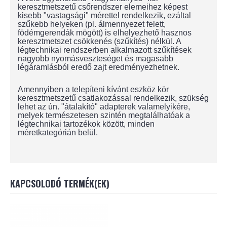
keresztmetszetű csőrendszer elemeihez képest
kisebb "vastagsági" mérettel rendelkezik, ezáltal
szűkebb helyeken (pl. álmennyezet felett,
födémgerendák mögött) is elhelyezhető hasznos
keresztmetszet csökkenés (szűkítés) nélkül. A
légtechnikai rendszerben alkalmazott szűkítések
nagyobb nyomásveszteséget és magasabb
légáramlásból eredő zajt eredményezhetnek.
Amennyiben a telepíteni kívánt eszköz kör
keresztmetszetű csatlakozással rendelkezik, szükség
lehet az ún. "átalakító" adapterek valamelyikére,
melyek természetesen szintén megtalálhatóak a
légtechnikai tartozékok között, minden
méretkategórián belül.
KAPCSOLODÓ TERMÉK(EK)