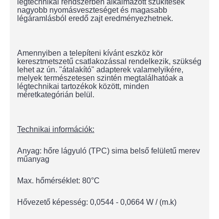
légtechnikai rendszerben alkalmazott szűkítések
nagyobb nyomásveszteséget és magasabb
légáramlásból eredő zajt eredményezhetnek.
Amennyiben a telepíteni kívánt eszköz kör
keresztmetszetű csatlakozással rendelkezik, szükség
lehet az ún. "átalakító" adapterek valamelyikére,
melyek természetesen szintén megtalálhatóak a
légtechnikai tartozékok között, minden
méretkategórián belül.
Technikai információk:
Anyag: hőre lágyuló (TPC) sima belső felületű merev
műanyag
Max. hőmérséklet: 80°C
Hővezető képesség: 0,0544 - 0,0664 W / (m.k)