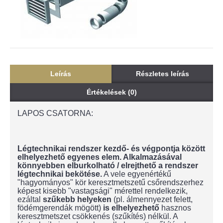
Leírás
Részletes leírás
Értékelések (0)
LAPOS CSATORNA:
Légtechnikai rendszer kezdő- és végpontja között
elhelyezhető egyenes elem. Alkalmazásával
könnyebben elburkolható / elrejthető a rendszer
légtechnikai bekötése.
A vele egyenértékű
"hagyományos" kör keresztmetszetű csőrendszerhez
képest kisebb "vastagsági" mérettel rendelkezik,
ezáltal
szűkebb helyeken
(pl. álmennyezet felett,
födémgerendák mögött)
is elhelyezhető
hasznos
keresztmetszet csökkenés (szűkítés) nélkül. A