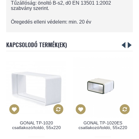
Tűzállóság: önoltó B-s2, d0 EN 13501 1:2002
szabvány szerint.
Öregedés elleni védelem: min. 20 év
KAPCSOLODÓ TERMÉK(EK)
GONAL TP-1020
GONAL TP-1020ES
csatlakozó/toldó, 55x220
csatlakozó/toldó, 55x220