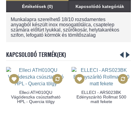
Értékelések (0)
Kapcsolódó kategóriák
Munkalapra szerelhető 18/10 rozsdamentes
anyagból készült inox mosogatótálca, csaptelep
számára előfúrt lyukkal, szűrőkosár, helytakarékos
szifon, lefogató körmök és tömítőszalag
KAPCSOLODÓ TERMÉK(EK)
Elleci ATH010QU
ELLECI - ARS023BK
Vágódeszka csúsztatható
Edényszárító Rollmat 500
HPL - Quercia tölgy
matt fekete