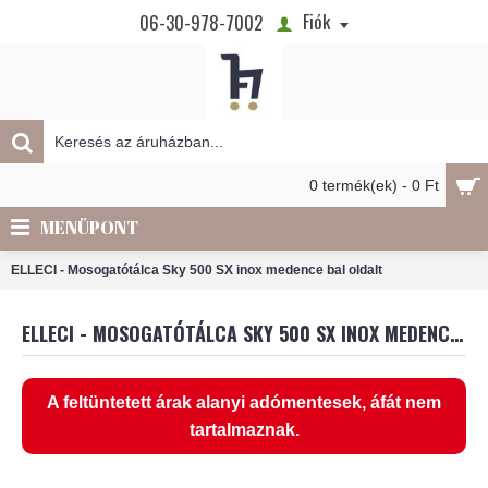
Fiók
06-30-978-7002
0 termék(ek) - 0 Ft
MENÜPONT
ELLECI - Mosogatótálca Sky 500 SX inox medence bal oldalt
ELLECI - MOSOGATÓTÁLCA SKY 500 SX INOX MEDENCE BAL OLDALT
A feltüntetett árak alanyi adómentesek, áfát nem
tartalmaznak.