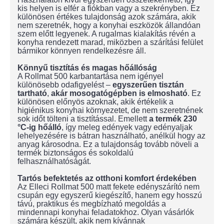
kis helyen is elfér a fiókban vagy a szekrényben. Ez
különösen értékes tulajdonság azok számára, akik
nem szeretnék, hogy a konyhai eszközök állandóan
szem előtt legyenek. A rugalmas kialakítás révén a
konyha rendezett marad, miközben a szárítási felület
bármikor könnyen rendelkezésre áll.
Könnyű tisztítás és magas hőállóság
A Rollmat 500 karbantartása nem igényel
különösebb odafigyelést –
egyszerűen tisztán
tartható
,
akár mosogatógépben is elmosható
. Ez
különösen előnyös azoknak, akik értékelik a
higiénikus konyhai környezetet, de nem szeretnének
sok időt tölteni a tisztítással. Emellett
a termék 230
°C-ig hőálló
, így meleg edények vagy edényaljak
lehelyezésére is bátran használható, anélkül hogy az
anyag károsodna. Ez a tulajdonság tovább növeli a
termék biztonságos és sokoldalú
felhasználhatóságát.
Tartós befektetés az otthoni komfort érdekében
Az Elleci Rollmat 500 matt fekete edényszárító nem
csupán egy egyszerű kiegészítő, hanem egy hosszú
távú, praktikus és megbízható megoldás a
mindennapi konyhai feladatokhoz. Olyan vásárlók
számára készült, akik nem kívánnak