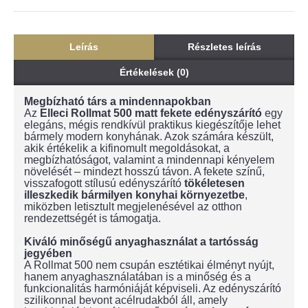
Leírás
Részletes leírás
Értékelések (0)
Megbízható társ a mindennapokban
Az
Elleci Rollmat 500 matt fekete edényszárító
egy
elegáns, mégis rendkívül praktikus kiegészítője lehet
bármely modern konyhának. Azok számára készült,
akik értékelik a kifinomult megoldásokat, a
megbízhatóságot, valamint a mindennapi kényelem
növelését – mindezt hosszú távon. A fekete színű,
visszafogott stílusú edényszárító
tökéletesen
illeszkedik bármilyen konyhai környezetbe
,
miközben letisztult megjelenésével az otthon
rendezettségét is támogatja.
Kiváló minőségű anyaghasználat a tartósság
jegyében
A Rollmat 500 nem csupán esztétikai élményt nyújt,
hanem anyaghasználatában is a minőség és a
funkcionalitás harmóniáját képviseli. Az edényszárító
szilikonnal bevont acélrudakból áll, amely