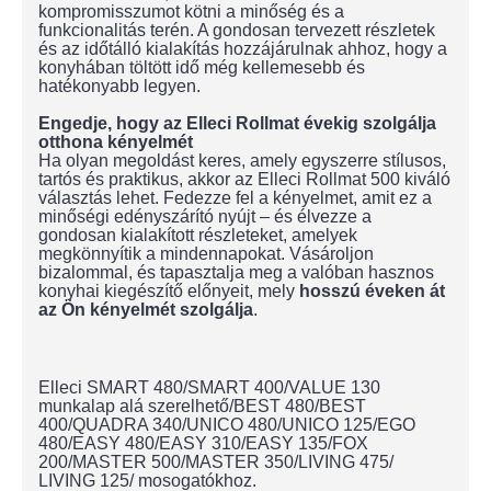
kompromisszumot kötni a minőség és a
funkcionalitás terén. A gondosan tervezett részletek
és az időtálló kialakítás hozzájárulnak ahhoz, hogy a
konyhában töltött idő még kellemesebb és
hatékonyabb legyen.
Engedje, hogy az Elleci Rollmat évekig szolgálja
otthona kényelmét
Ha olyan megoldást keres, amely egyszerre stílusos,
tartós és praktikus, akkor az Elleci Rollmat 500 kiváló
választás lehet. Fedezze fel a kényelmet, amit ez a
minőségi edényszárító nyújt – és élvezze a
gondosan kialakított részleteket, amelyek
megkönnyítik a mindennapokat. Vásároljon
bizalommal, és tapasztalja meg a valóban hasznos
konyhai kiegészítő előnyeit, mely
hosszú éveken át
az Ön kényelmét szolgálja
.
Elleci SMART 480/SMART 400/VALUE 130
munkalap alá szerelhető/BEST 480/BEST
400/QUADRA 340/UNICO 480/UNICO 125/EGO
480/EASY 480/EASY 310/EASY 135/FOX
200/MASTER 500/MASTER 350/LIVING 475/
LIVING 125/ mosogatókhoz.