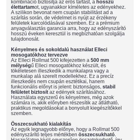
kombináció biztosítja az erős tartást, a
hosszú
élettartam
ot, ugyanakkor kíméletes az edényekhez.
A szilikon bevonat nem csupán stabilitást ad a
szárítás során, de védelmet is nyújt az érzékeny
felületek karcolódásával szemben. Ez a prémium
anyagválasztás garancia arra, hogy az edényszárító
hosszú éveken keresztül is megbízhatóan szolgálja
tulajdonosát.
Kényelmes és sokoldalú használat Elleci
mosogatókhoz tervezve
Az Elleci Rollmat 500 kifejezetten a
500 mm
mélység
ű Elleci mosogatókhoz készült, és
tökéletesen illeszkedik a munkalapra vagy a
munkalap alá szerelt modellekhez. Ez a precíz
illeszkedés nem csupán esztétikai, hanem
funkcionális előnyt is jelent: biztonságos,
stabil
felületet biztosít
az edények szárításához.
Használata egyszerű és kényelmes, még azok
számára is, akik előnyben részesítik az átlátható,
praktikus megoldásokat a bonyolult kiegészítőkkel
szemben.
Összecsukható kialakítás
Az egyik legnagyobb előnye, hogy a Rollmat 500
edényszárító teljes mértékben
összecsukható
.
Használaton kívül egyszerűen összetekerhető, így