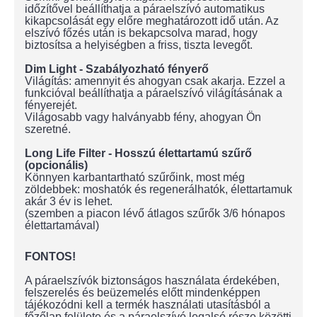
időzítővel beállíthatja a páraelszívó automatikus
kikapcsolását egy előre meghatározott idő után. Az
elszívó főzés után is bekapcsolva marad, hogy
biztosítsa a helyiségben a friss, tiszta levegőt.
Dim Light - Szabályozható fényerő
Világítás: amennyit és ahogyan csak akarja. Ezzel a
funkcióval beállíthatja a páraelszívó világításának a
fényerejét.
Világosabb vagy halványabb fény, ahogyan Ön
szeretné.
Long Life Filter - Hosszú élettartamú szűrő
(opcionális)
Könnyen karbantartható szűrőink, most még
zöldebbek: moshatók és regenerálhatók, élettartamuk
akár 3 év is lehet.
(szemben a piacon lévő átlagos szűrők 3/6 hónapos
élettartamával)
FONTOS!
A páraelszívók biztonságos használata érdekében,
felszerelés és beüzemelés előtt mindenképpen
tájékozódni kell a termék használati utasításból a
főzőlap felülete és a páraelszívó legalsó része közötti