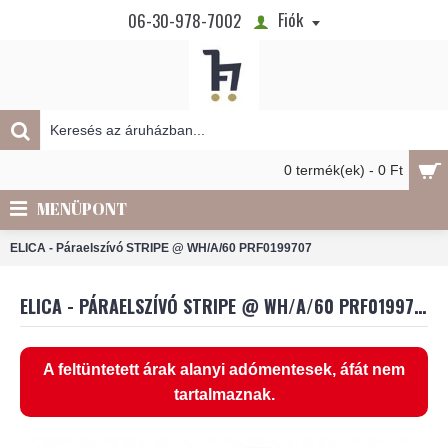
Fiók
06-30-978-7002
0 termék(ek) - 0 Ft
MENÜPONT
ELICA - Páraelszívó STRIPE @ WH/A/60 PRF0199707
ELICA - PÁRAELSZÍVÓ STRIPE @ WH/A/60 PRF0199707
A feltüntetett árak alanyi adómentesek, áfát nem
tartalmaznak.