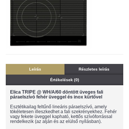
Leírás
Részletes leírás
Értékelések (0)
Elica TRIPE @ WH/A/60 döntött üveges fali
páraelszívó fehér üveggel és inox kürtővel
Esztétikailag feltűnő lineáris páraelszívó, amely
tökéletesen illeszkedhet a fali szekrényekhez. Fehér
vagy fekete üveggel kapható, kettős szívóforrással
rendelkezik (az alján és az elülső nyílásban).