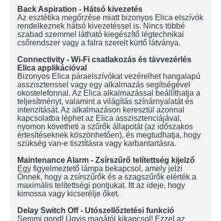
Back Aspiration - Hátsó kivezetés
Az esztétika megőrzése miatt bizonyos Elica elszívók
rendelkeznek hátsó kivezetéssel is. Nincs többé
szabad szemmel látható kiegészítő légtechnikai
csőrendszer vagy a falra szerelt kürtő látványa.
Connectivity - Wi-Fi csatlakozás és távvezérlés
Elica applikációval
Bizonyos Elica páraelszívókat vezérelhet hangalapú
asszisztenssel vagy egy alkalmazás segítségével
okostelefonnal. Az Elica alkalmazással beállíthatja a
teljesítményt, valamint a világítás színárnyalatát és
intenzitását. Az alkalmazáson keresztül azonnal
kapcsolatba léphet az Elica asszisztenciájával,
nyomon követheti a szűrők állapotát (az időszakos
értesítéseknek köszönhetően), és megtudhatja, hogy
szükség van-e tisztításra vagy karbantartásra.
Maintenance Alarm - Zsírszűrő telítettség kijelző
Egy figyelmeztető lámpa bekapcsol, amely jelzi
Önnek, hogy a zsírszűrők és a szagszűrők elérték a
maximális telítettségi pontjukat. Itt az ideje, hogy
kimossa vagy kicserélje őket.
Delay Switch Off - Utószellőztetési funkció
Semmi gond! Úgyis magától kikapcsol! Ezzel az