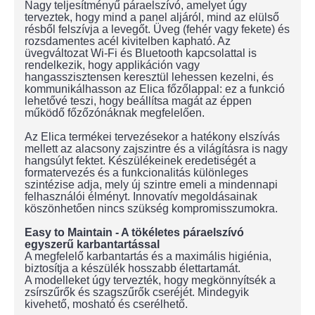
Nagy teljesítményű páraelszívó, amelyet úgy
terveztek, hogy mind a panel aljáról, mind az elülső
résből felszívja a levegőt. Üveg (fehér vagy fekete) és
rozsdamentes acél kivitelben kapható. Az
üvegváltozat Wi-Fi és Bluetooth kapcsolattal is
rendelkezik, hogy applikáción vagy
hangasszisztensen keresztül lehessen kezelni, és
kommunikálhasson az Elica főzőlappal: ez a funkció
lehetővé teszi, hogy beállítsa magát az éppen
működő főzőzónáknak megfelelően.
Az Elica termékei tervezésekor a hatékony elszívás
mellett az alacsony zajszintre és a világításra is nagy
hangsúlyt fektet. Készülékeinek eredetiségét a
formatervezés és a funkcionalitás különleges
szintézise adja, mely új szintre emeli a mindennapi
felhasználói élményt. Innovatív megoldásainak
köszönhetően nincs szükség kompromisszumokra.
Easy to Maintain - A tökéletes páraelszívó
egyszerű karbantartással
A megfelelő karbantartás és a maximális higiénia,
biztosítja a készülék hosszabb élettartamát.
A modelleket úgy tervezték, hogy megkönnyítsék a
zsírszűrők és szagszűrők cseréjét. Mindegyik
kivehető, mosható és cserélhető.