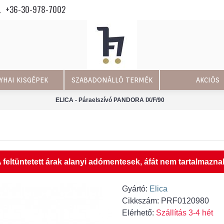
+36-30-978-7002
YHAI KISGÉPEK
SZABADONÁLLÓ TERMÉK
AKCIÓS
ELICA - Páraelszívó PANDORA IX/F/90
 feltüntetett árak alanyi adómentesek, áfát nem tartalmazna
Gyártó:
Elica
Cikkszám:
PRF0120980
Elérhető:
Szállítás 3-4 hét