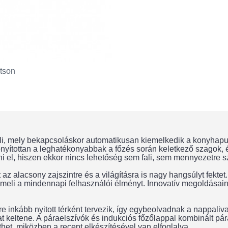
tson
rli, mely bekapcsoláskor automatikusan kiemelkedik a konyhapul
bizonyítottan a leghatékonyabbak a főzés során keletkező szago
ni el, hiszen ekkor nincs lehetőség sem fali, sem mennyezetre s
 az alacsony zajszintre és a világításra is nagy hangsúlyt fekte
re emeli a mindennapi felhasználói élményt. Innovatív megoldá
 inkább nyitott térként tervezik, így egybeolvadnak a nappalival
t keltene. A páraelszívók és indukciós főzőlappal kombinált pár
het, miközben a recept elkészítésével van elfoglalva.