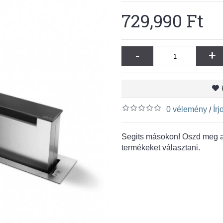
729,990 Ft
-
+
0 vélemény
Ír
/
Segits másokon! Oszd meg a 
termékeket választani.