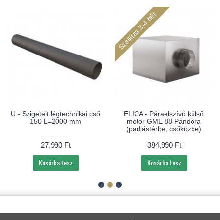
Szállítás 3-4 hét
U - Szigetelt légtechnikai cső
ELICA - Páraelszívó külső
150 L=2000 mm
motor GME 88 Pandora
(padlástérbe, csőközbe)
27,990 Ft
384,990 Ft
Kosárba tesz
Kosárba tesz