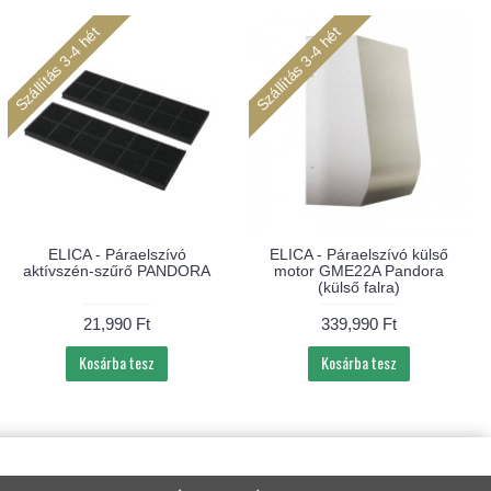
Szállítás 3-4 hét
Szállítás 3-4 hét
ELICA - Páraelszívó
ELICA - Páraelszívó külső
aktívszén-szűrő PANDORA
motor GME22A Pandora
(külső falra)
21,990 Ft
339,990 Ft
Kosárba tesz
Kosárba tesz