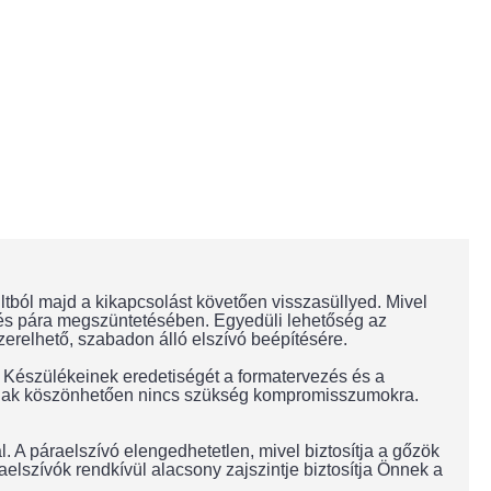
tból majd a kikapcsolást követően visszasüllyed. Mivel
k, és pára megszüntetésében. Egyedüli lehetőség az
zerelhető, szabadon álló elszívó beépítésére.
t. Készülékeinek eredetiségét a formatervezés és a
sainak köszönhetően nincs szükség kompromisszumokra.
. A páraelszívó elengedhetetlen, mivel biztosítja a gőzök
aelszívók rendkívül alacsony zajszintje biztosítja Önnek a