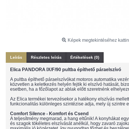
Képek megtekintéséhez kattin
Leírás
Részletes leírás
Értékelések (0)
Elica PANDORA IX/F/90 pultba építhető páraelszívó
A pultba építhető páraelszívókat motoros automatika vezé
közvetlen a keletkezés helyén fejtik ki elszívó hatását, 
esetben, ha a főzőlapot az ablak előtt szeretnénk elhelyez
Az Elica termékei tervezésekor a hatékony elszívás mellett
funkcionalitás különleges szintézise adja, mely új szint
Comfort Silence - Komfort és Csend
A teljesítmény megmarad, a hang eltűnik! A konyhákat egyre
és szagok tökéletes elszívását anélkül, hogy zavaró zajoka
maximális jó közérzetet, így nyugodtan főzhet és beszélget