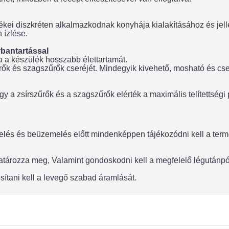
ülékei diszkréten alkalmazkodnak konyhája kialakításához és je
 ízlése.
rbantartással
ja a készülék hosszabb élettartamát.
rők és szagszűrők cseréjét. Mindegyik kivehető, mosható és cse
a zsírszűrők és a szagszűrők elérték a maximális telítettségi po
lés és beüzemelés előtt mindenképpen tájékozódni kell a termék
 határozza meg, Valamint gondoskodni kell a megfelelő légután
sítani kell a levegő szabad áramlását.