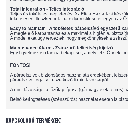
Total Integration - Teljes integráció
Teljes és tökéletes megjelenés. Az Elica Háztartási kész
tökéletesen illeszkednek, bármilyen stílusú is legyen az Ön
Easy to Maintain - A tökéletes páraelszívó egyszerű ka
A megfelelő karbantartás és a maximális higiénia, biztosít
A modelleket úgy tervezték, hogy megkönnyítsék a zsírszű
Maintenance Alarm - Zsírszűrő telítettség kijelző
Egy figyelmeztető lámpa bekapcsol, amely jelzi Önnek, hogy 
FONTOS!
A páraelszívók biztonságos használata érdekében, felszere
páraelszívó legalsó része közötti min.távolságról.
A min. távolságot a főzőlap típusa (gáz vagy elektromos)
Belső keringtetéses (szénszűrős) használat esetén is bizto
KAPCSOLODÓ TERMÉK(EK)