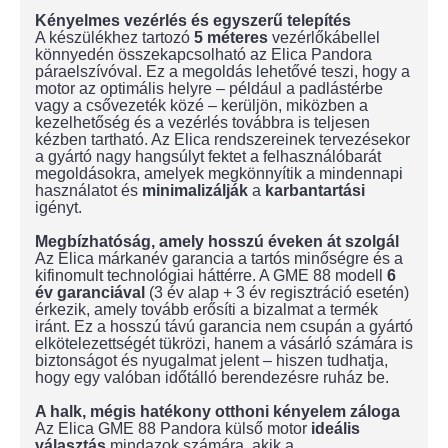
Kényelmes vezérlés és egyszerű telepítés
A készülékhez tartozó
5 méteres
vezérlőkábellel
könnyedén összekapcsolható az Elica Pandora
páraelszívóval. Ez a megoldás lehetővé teszi, hogy a
motor az optimális helyre – például a padlástérbe
vagy a csővezeték közé – kerüljön, miközben a
kezelhetőség és a vezérlés továbbra is teljesen
kézben tartható. Az Elica rendszereinek tervezésekor
a gyártó nagy hangsúlyt fektet a felhasználóbarát
megoldásokra, amelyek megkönnyítik a mindennapi
használatot és
minimalizálják
a
karbantartási
igényt.
Megbízhatóság, amely hosszú éveken át szolgál
Az Elica márkanév garancia a tartós minőségre és a
kifinomult technológiai háttérre. A GME 88 modell
6
év garanciával
(3 év alap + 3 év regisztráció esetén)
érkezik, amely tovább erősíti a bizalmat a termék
iránt. Ez a hosszú távú garancia nem csupán a gyártó
elkötelezettségét tükrözi, hanem a vásárló számára is
biztonságot és nyugalmat jelent – hiszen tudhatja,
hogy egy valóban időtálló berendezésre ruház be.
A halk, mégis hatékony otthoni kényelem záloga
Az Elica GME 88 Pandora külső motor
ideális
választás
mindazok számára, akik a