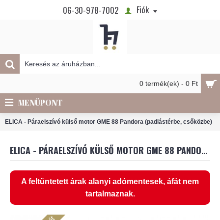
Fiók
06-30-978-7002
0 termék(ek) - 0 Ft
MENÜPONT
ELICA - Páraelszívó külső motor GME 88 Pandora (padlástérbe, csőközbe)
ELICA - PÁRAELSZÍVÓ KÜLSŐ MOTOR GME 88 PANDORA (PADLÁSTÉRBE, CSŐKÖZBE)
A feltüntetett árak alanyi adómentesek, áfát nem
tartalmaznak.