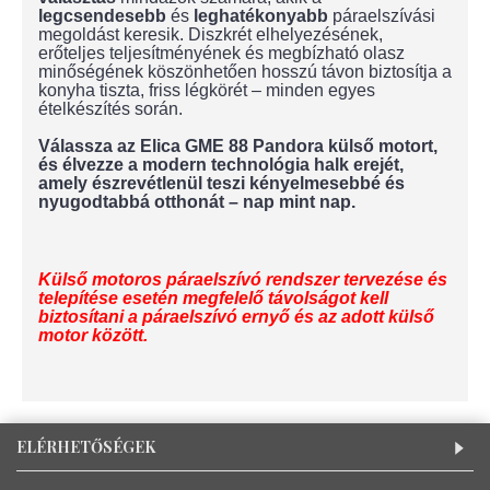
legcsendesebb
és
leghatékonyabb
páraelszívási
megoldást keresik. Diszkrét elhelyezésének,
erőteljes teljesítményének és megbízható olasz
minőségének köszönhetően hosszú távon biztosítja a
konyha tiszta, friss légkörét – minden egyes
ételkészítés során.
Válassza az Elica GME 88 Pandora külső motort,
és élvezze a modern technológia halk erejét,
amely észrevétlenül teszi kényelmesebbé és
nyugodtabbá otthonát – nap mint nap.
Külső motoros páraelszívó rendszer tervezése és
telepítése esetén megfelelő távolságot kell
biztosítani a páraelszívó ernyő és az adott külső
motor között.
ELÉRHETŐSÉGEK