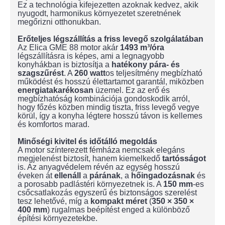
Ez a technológia kifejezetten azoknak kedvez, akik
nyugodt, harmonikus környezetet szeretnének
megőrizni otthonukban.
Erőteljes légszállítás a friss levegő szolgálatában
Az Elica GME 88 motor akár
1493 m³/óra
légszállításra is képes, ami a legnagyobb
konyhákban is biztosítja a
hatékony pára- és
szagszűrést
. A
260 watt
os teljesítmény megbízható
működést és hosszú élettartamot garantál, miközben
energiatakarékosan
üzemel. Ez az erő és
megbízhatóság kombinációja gondoskodik arról,
hogy főzés közben mindig tiszta, friss levegő vegye
körül, így a konyha légtere hosszú távon is kellemes
és komfortos marad.
Minőségi kivitel és időtálló megoldás
A motor színterezett fémháza nemcsak elegáns
megjelenést biztosít, hanem kiemelkedő
tartósságot
is. Az anyagvédelem révén az egység hosszú
éveken át
ellenáll
a
párának
, a
hőingadozásnak
és
a porosabb padlástéri környezetnek is. A
150 mm
-es
csőcsatlakozás egyszerű és biztonságos szerelést
tesz lehetővé, míg a
kompakt méret
(
350 × 350 ×
400
mm
) rugalmas beépítést enged a különböző
építési környezetekbe.