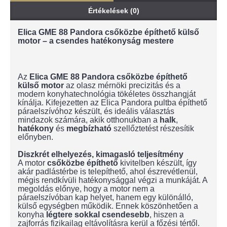
Értékelések (0)
Elica GME 88 Pandora csőközbe építhető külső
motor – a csendes hatékonyság mestere
Az
Elica GME 88 Pandora csőközbe építhető
külső motor
az olasz mérnöki precizitás és a
modern konyhatechnológia tökéletes összhangját
kínálja. Kifejezetten az Elica Pandora pultba építhető
páraelszívóhoz készült, és ideális választás
mindazok számára, akik otthonukban a
halk
,
hatékony
és
megbízható
szellőztetést részesítik
előnyben.
Diszkrét elhelyezés, kimagasló teljesítmény
A motor
csőközbe építhető
kivitelben készült, így
akár padlástérbe is telepíthető, ahol észrevétlenül,
mégis rendkívüli hatékonysággal végzi a munkáját. A
megoldás előnye, hogy a motor nem a
páraelszívóban kap helyet, hanem egy különálló,
külső egységben működik. Ennek köszönhetően a
konyha
légtere
sokkal
csendesebb
, hiszen a
zajforrás fizikailag eltávolításra kerül a főzési tértől.