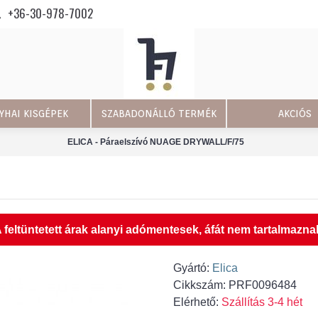
+36-30-978-7002
YHAI KISGÉPEK
SZABADONÁLLÓ TERMÉK
AKCIÓS
ELICA - Páraelszívó NUAGE DRYWALL/F/75
 feltüntetett árak alanyi adómentesek, áfát nem tartalmazna
Gyártó:
Elica
Cikkszám:
PRF0096484
Elérhető:
Szállítás 3-4 hét