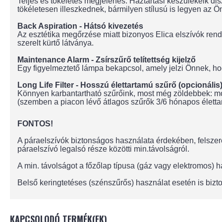
Teljes és tökéletes megjelenés. Háztartási készülékeik d
tökéletesen illeszkednek, bármilyen stílusú is legyen az Ön
Back Aspiration - Hátsó kivezetés
Az esztétika megőrzése miatt bizonyos Elica elszívók rend
szerelt kürtő látványa.
Maintenance Alarm - Zsírszűrő telítettség kijelző
Egy figyelmeztető lámpa bekapcsol, amely jelzi Önnek, hogy 
Long Life Filter - Hosszú élettartamú szűrő (opcionális
Könnyen karbantartható szűrőink, most még zöldebbek: mos
(szemben a piacon lévő átlagos szűrők 3/6 hónapos életta
FONTOS!
A páraelszívók biztonságos használata érdekében, felszere
páraelszívó legalsó része közötti min.távolságról.
A min. távolságot a főzőlap típusa (gáz vagy elektromos)
Belső keringtetéses (szénszűrős) használat esetén is bizto
KAPCSOLODÓ TERMÉK(EK)