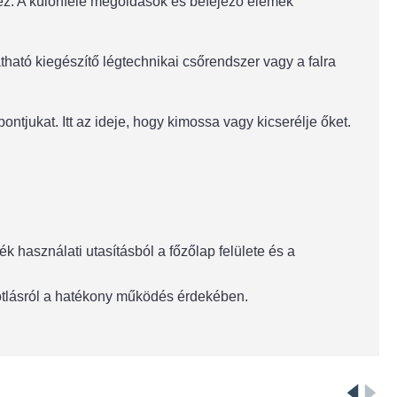
hez. A különféle megoldások és befejező elemek
ható kiegészítő légtechnikai csőrendszer vagy a falra
ntjukat. Itt az ideje, hogy kimossa vagy kicserélje őket.
 használati utasításból a főzőlap felülete és a
pótlásról a hatékony működés érdekében.