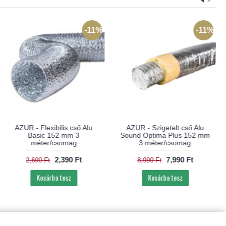
-11%
-11%
AZUR - Flexibilis cső Alu
AZUR - Szigetelt cső Alu
Basic 152 mm 3
Sound Optima Plus 152 mm
méter/csomag
3 méter/csomag
2,390 Ft
7,990 Ft
2,690 Ft
8,990 Ft
Kosárba tesz
Kosárba tesz