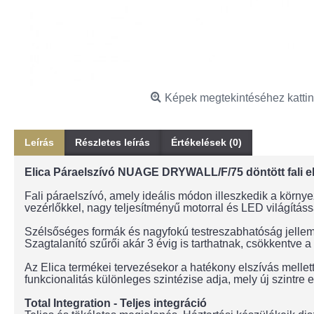
Képek megtekintéséhez kattin
Leírás
Részletes leírás
Értékelések (0)
Elica Páraelszívó NUAGE DRYWALL/F/75 döntött fali els
Fali páraelszívó, amely ideális módon illeszkedik a környe
vezérlőkkel, nagy teljesítményű motorral és LED világításs
Szélsőséges formák és nagyfokú testreszabhatóság jellemz
Szagtalanító szűrői akár 3 évig is tarthatnak, csökkentve a
Az Elica termékei tervezésekor a hatékony elszívás mellett
funkcionalitás különleges szintézise adja, mely új szint
Total Integration - Teljes integráció