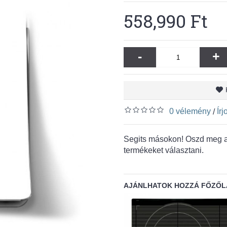
558,990 Ft
-
+
0 vélemény
Ír
/
Segits másokon! Oszd meg a 
termékeket választani.
AJÁNLHATOK HOZZÁ FŐZŐL