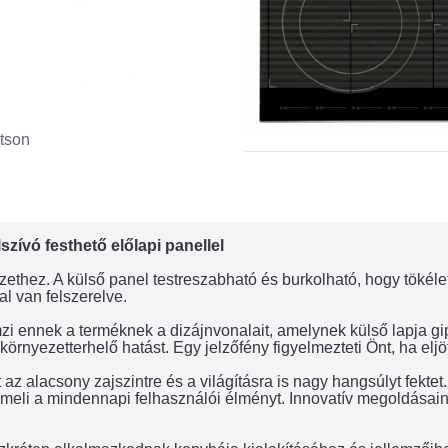
tson
zívó festhető előlapi panellel
zethez. A külső panel testreszabható és burkolható, hogy tökélet
al van felszerelve.
i ennek a terméknek a dizájnvonalait, amelynek külső lapja gi
 környezetterhelő hatást. Egy jelzőfény figyelmezteti Önt, ha elj
 az alacsony zajszintre és a világításra is nagy hangsúlyt fekte
re emeli a mindennapi felhasználói élményt. Innovatív megoldá