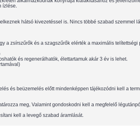
iszkréten alkalmazkodnak konyhája kialakításához és jellemzői
 ízlése.
elkeznek hátsó kivezetéssel is. Nincs többé szabad szemmel lát
a zsírszűrők és a szagszűrők elérték a maximális telítettségi po
)
hatók és regenerálhatók, élettartamuk akár 3 év is lehet.
rtamával)
lés és beüzemelés előtt mindenképpen tájékozódni kell a termék
 határozza meg, Valamint gondoskodni kell a megfelelő légután
sítani kell a levegő szabad áramlását.