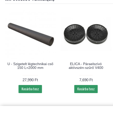
U - Szigetelt légtechnikai cső
ELICA - Páraelszívó
150 L=2000 mm
aktívszén-szűrő V400
27,990 Ft
7,690 Ft
Kosárba tesz
Kosárba tesz