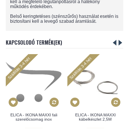
kell a megfelelő légutánpótlásról a hatékony
működés érdekében.
Belső keringtetéses (szénszűrős) használat esetén is
biztosítani kell a levegő szabad áramlását.
KAPCSOLODÓ TERMÉK(EK)
Szállítás 3-4 hét
Szállítás 3-4 hét
ELICA - IKONA MAXXI fali
ELICA - IKONA MAXXI
szerelőcsomag inox
kábelkészlet 2,5M