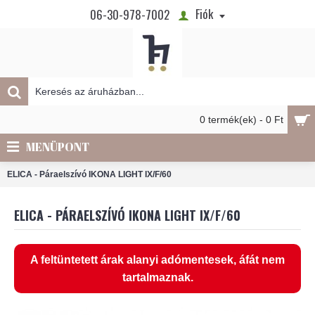
Fiók
06-30-978-7002
0 termék(ek) - 0 Ft
MENÜPONT
ELICA - Páraelszívó IKONA LIGHT IX/F/60
ELICA - PÁRAELSZÍVÓ IKONA LIGHT IX/F/60
A feltüntetett árak alanyi adómentesek, áfát nem
tartalmaznak.