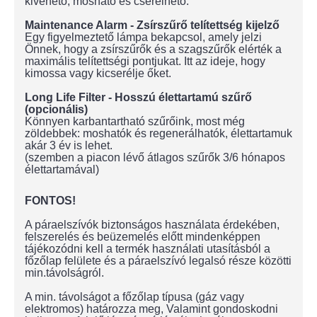
kivehető, mosható és cserélhető.
Maintenance Alarm - Zsírszűrő telítettség kijelző
Egy figyelmeztető lámpa bekapcsol, amely jelzi
Önnek, hogy a zsírszűrők és a szagszűrők elérték a
maximális telítettségi pontjukat. Itt az ideje, hogy
kimossa vagy kicserélje őket.
Long Life Filter - Hosszú élettartamú szűrő
(opcionális)
Könnyen karbantartható szűrőink, most még
zöldebbek: moshatók és regenerálhatók, élettartamuk
akár 3 év is lehet.
(szemben a piacon lévő átlagos szűrők 3/6 hónapos
élettartamával)
FONTOS!
A páraelszívók biztonságos használata érdekében,
felszerelés és beüzemelés előtt mindenképpen
tájékozódni kell a termék használati utasításból a
főzőlap felülete és a páraelszívó legalsó része közötti
min.távolságról.
A min. távolságot a főzőlap típusa (gáz vagy
elektromos) határozza meg, Valamint gondoskodni