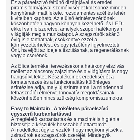
Ez a páraelszívó feltűnő dizájnjával és eredeti
piramis formájával személyiséget kölcsönöz minden
konyhának, matt fekete, rozsdamentes acél és fehér
kivitelben kapható. Az elülső érintésvezérlőnek
köszönhetően nagyon könnyen kezelhető, és LED-
ekkel van felszerelve, amelyek szuper hatékonyan
világítják meg a munkalapot. A szagszűrők akár 3
évig is eltarthatnak, csökkentve ezzel a
környezetterhelést, és egy jelzőfény figyelmezteti
Önt, ha eljött az ideje a tisztításnak, a regenerálásnak
vagy a cserének.
Az Elica termékei tervezésekor a hatékony elszívás
mellett az alacsony zajszintre és a világításra is nagy
hangsúlyt fektet. Készülékeinek eredetiségét a
formatervezés és a funkcionalitás különleges
szintézise adja, mely új szintre emeli a mindennapi
felhasználói élményt. Innovatív megoldásainak
köszönhetően nincs szükség kompromisszumokra.
Easy to Maintain - A tökéletes páraelszívó
egyszerű karbantartással
A megfelelő karbantartás és a maximális higiénia,
biztosítja a készülék hosszabb élettartamát.
A modelleket úgy tervezték, hogy megkönnyítsék a
zsírszűrők és szagszűrők cseréjét. Mindegyik