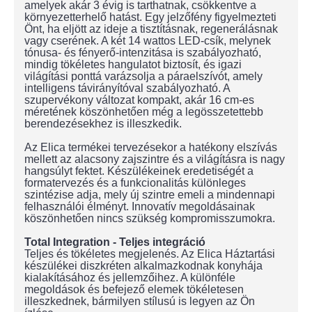
amelyek akár 3 évig is tarthatnak, csökkentve a
környezetterhelő hatást. Egy jelzőfény figyelmezteti
Önt, ha eljött az ideje a tisztításnak, regenerálásnak
vagy cserének. A két 14 wattos LED-csík, melynek
tónusa- és fényerő-intenzitása is szabályozható,
mindig tökéletes hangulatot biztosít, és igazi
világítási ponttá varázsolja a páraelszívót, amely
intelligens távirányítóval szabályozható. A
szupervékony változat kompakt, akár 16 cm-es
méretének köszönhetően még a legösszetettebb
berendezésekhez is illeszkedik.
Az Elica termékei tervezésekor a hatékony elszívás
mellett az alacsony zajszintre és a világításra is nagy
hangsúlyt fektet. Készülékeinek eredetiségét a
formatervezés és a funkcionalitás különleges
szintézise adja, mely új szintre emeli a mindennapi
felhasználói élményt. Innovatív megoldásainak
köszönhetően nincs szükség kompromisszumokra.
Total Integration - Teljes integráció
Teljes és tökéletes megjelenés. Az Elica Háztartási
készülékei diszkréten alkalmazkodnak konyhája
kialakításához és jellemzőihez. A különféle
megoldások és befejező elemek tökéletesen
illeszkednek, bármilyen stílusú is legyen az Ön