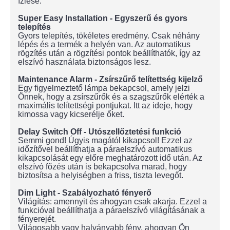
ízlése.
Super Easy Installation - Egyszerű és gyors
telepítés
Gyors telepítés, tökéletes eredmény. Csak néhány
lépés és a termék a helyén van. Az automatikus
rögzítés után a rögzítési pontok beállíthatók, így az
elszívó használata biztonságos lesz.
Maintenance Alarm - Zsírszűrő telítettség kijelző
Egy figyelmeztető lámpa bekapcsol, amely jelzi
Önnek, hogy a zsírszűrők és a szagszűrők elérték a
maximális telítettségi pontjukat. Itt az ideje, hogy
kimossa vagy kicserélje őket.
Delay Switch Off - Utószellőztetési funkció
Semmi gond! Úgyis magától kikapcsol! Ezzel az
időzítővel beállíthatja a páraelszívó automatikus
kikapcsolását egy előre meghatározott idő után. Az
elszívó főzés után is bekapcsolva marad, hogy
biztosítsa a helyiségben a friss, tiszta levegőt.
Dim Light - Szabályozható fényerő
Világítás: amennyit és ahogyan csak akarja. Ezzel a
funkcióval beállíthatja a páraelszívó világításának a
fényerejét.
Világosabb vagy halványabb fény, ahogyan Ön