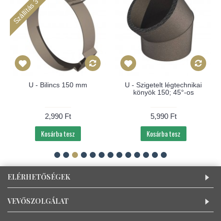
Szállítás 3-4 hét
U - Bilincs 150 mm
U - Szigetelt légtechnikai
könyök 150; 45°-os
2,990 Ft
5,990 Ft
Kosárba tesz
Kosárba tesz
ELÉRHETŐSÉGEK
VEVŐSZOLGÁLAT